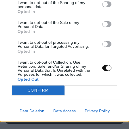
I want to opt-out of the Sharing of my
personal data.
Η τεχνητή νοημοσύνη του Google Maps
Opted In
αναλαμβάνει παραγγελίες φαγητού
I want to opt-out of the Sale of my
Personal Data.
Opted In
ΤΕΧΝΟΛΟΓΊΑ
13:00, 08/08/2026
I want to opt-out of processing my
Personal Data for Targeted Advertising.
Opted In
I want to opt-out of Collection, Use,
Retention, Sale, and/or Sharing of my
Personal Data that Is Unrelated with the
Purposes for which it was collected.
Opted Out
CONFIRM
Data Deletion
Data Access
Privacy Policy