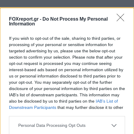
Πλούτωνας: Η ατμόσφαιρά του
συρρικνώνεται καθώς απομακρύνεται από
FOXreport.gr -
Do Not Process My Personal
Information
τον Ήλιο
If you wish to opt-out of the sale, sharing to third parties, or
ΔΙΆΣΤΗΜΑ
15:00, 08/08/2026
processing of your personal or sensitive information for
targeted advertising by us, please use the below opt-out
section to confirm your selection. Please note that after your
opt-out request is processed you may continue seeing
interest-based ads based on personal information utilized by
us or personal information disclosed to third parties prior to
your opt-out. You may separately opt-out of the further
disclosure of your personal information by third parties on the
IAB’s list of downstream participants. This information may
also be disclosed by us to third parties on the
IAB’s List of
Downstream Participants
that may further disclose it to other
third parties.
Personal Data Processing Opt Outs