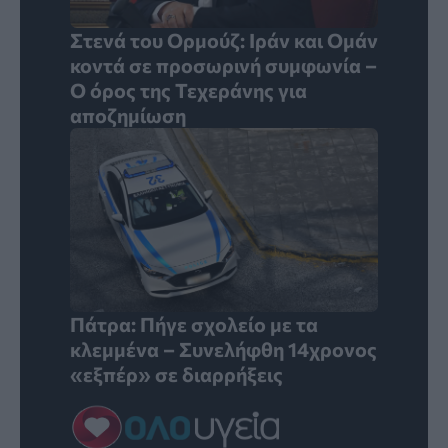
Στενά του Ορμούζ: Ιράν και Ομάν
κοντά σε προσωρινή συμφωνία –
Ο όρος της Τεχεράνης για
αποζημίωση
Πάτρα: Πήγε σχολείο με τα
κλεμμένα – Συνελήφθη 14χρονος
«εξπέρ» σε διαρρήξεις