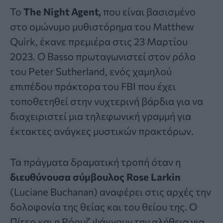
Το
The Night Agent,
που είναι βασισμένο
στο ομώνυμο μυθιστόρημα του Matthew
Quirk, έκανε πρεμιέρα στις 23 Μαρτίου
2023. Ο Basso πρωταγωνιστεί στον ρόλο
του Peter Sutherland, ενός χαμηλού
επιπέδου πράκτορα του FBI που έχει
τοποθετηθεί στην νυχτερινή βάρδια για να
διαχειριστεί μια τηλεφωνική γραμμή για
έκτακτες ανάγκες μυστικών πρακτόρων.
Τα πράγματα δραματική τροπή όταν η
διευθύνουσα σύμβουλος Rose Larkin
(Luciane Buchanan) αναφέρει στις αρχές την
δολοφονία της θείας και του θείου της. Ο
Πίτερ και η Ρόουζ ψάχνουν την αλήθεια για