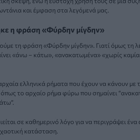
ική σκέψη, ενώ η εύστοχη χρήση τους σε μια συζ
ωντάνια και έμφαση στα λεγόμενά μας.
κε η φράση «Φύρδην μίγδην»
ούμε τη
φράση
«Φύρδην μίγδην». Γιατί όμως τη λ
ίνει «άνω – κάτω», «ανακατωμένα» «χωρίς καμία
ρχαία ελληνικά ρήματα που έχουν να κάνουν με 
όπως το αρχαίο ρήμα φύρω που σημαίνει “ανακατ
άτω”.
είται σε καθημερινό λόγο για να περιγράψει έν
 χαοτική κατάσταση.