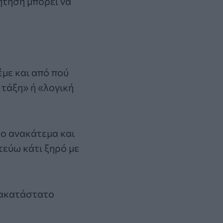
ήτηση μπορεί να
έμε και από πού
 τάξη» ή «λογική
το ανακάτεμα και
εύω κάτι ξηρό με
α ακατάστατο