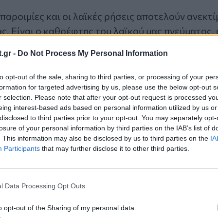
 παροιμίες και οι λαϊκές ρήσεις αποτελούν ανεκ
ς. Είναι ο καθρέφτης του λαϊκού μας πνεύματος
 τις αξίες και την καθημερινότητα των προγόνων μ
.gr -
Do Not Process My Personal Information
να τις μεταλαμπαδεύουμε στις επόμενες γενιές.
to opt-out of the sale, sharing to third parties, or processing of your per
formation for targeted advertising by us, please use the below opt-out s
r selection. Please note that after your opt-out request is processed y
eing interest-based ads based on personal information utilized by us or
disclosed to third parties prior to your opt-out. You may separately opt-
ία άρθρα
losure of your personal information by third parties on the IAB’s list of
. This information may also be disclosed by us to third parties on the
IA
Participants
that may further disclose it to other third parties.
ώσεις Adobe και Zoom
l Data Processing Opt Outs
όβουλο λογισμικό
ς πρόσβασης
o opt-out of the Sharing of my personal data.