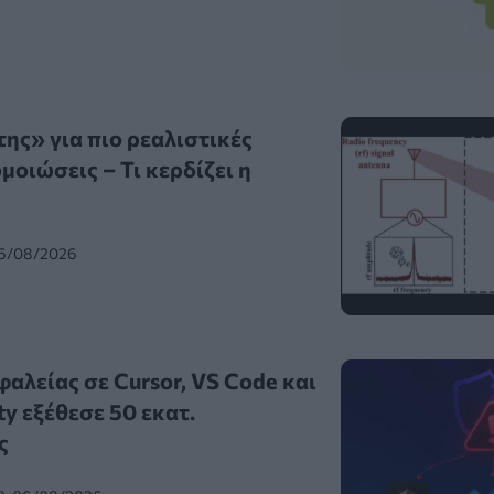
ης» για πιο ρεαλιστικές
οιώσεις – Τι κερδίζει η
06/08/2026
αλείας σε Cursor, VS Code και
ty εξέθεσε 50 εκατ.
ς