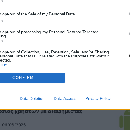
In
0, 06/08/2026
o opt-out of the Sale of my Personal Data.
In
to opt-out of processing my Personal Data for Targeted
ing.
ομένων αποκαλύπτει ότι ο
In
σότερο νερό από όσο
o opt-out of Collection, Use, Retention, Sale, and/or Sharing
ersonal Data that Is Unrelated with the Purposes for which it
lected.
Out
 06/08/2026
CONFIRM
Data Deletion
Data Access
Privacy Policy
id ενδέχεται να μοιράζονται
σίας χρηστών με διαφημιστές
0, 06/08/2026