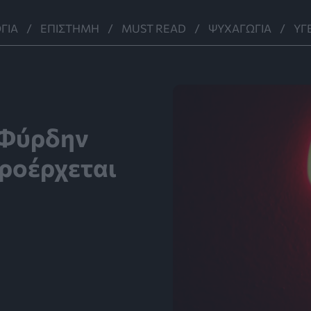
ΓΊΑ
ΕΠΙΣΤΉΜΗ
MUST READ
ΨΥΧΑΓΩΓΊΑ
ΥΓ
«Φύρδην
προέρχεται