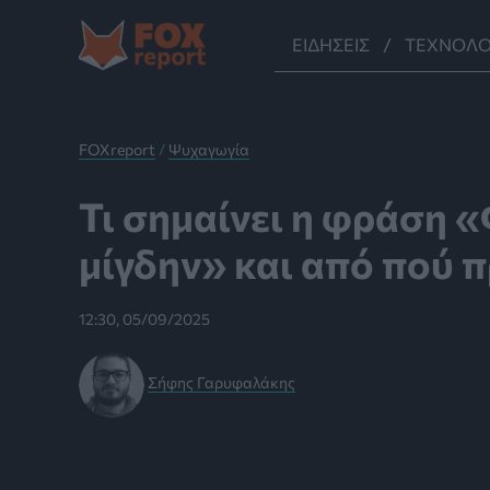
Μετάβαση
στο
ΕΙΔΉΣΕΙΣ
ΤΕΧΝΟΛΟ
περιεχόμενο
FOXreport
/
Ψυχαγωγία
Τι σημαίνει η φράση 
μίγδην» και από πού 
12:30, 05/09/2025
Σήφης Γαρυφαλάκης