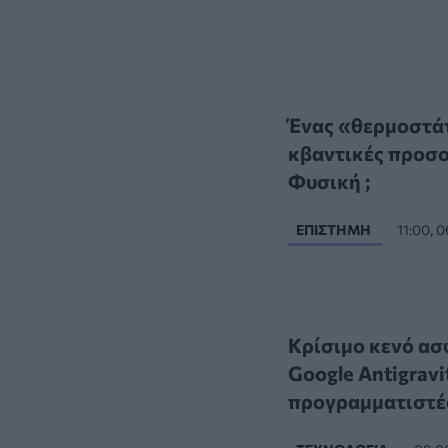
Ένας «θερμοστάτ
κβαντικές προσομ
Φυσική ;
ΕΠΙΣΤΉΜΗ
11:00, 
Κρίσιμο κενό ασφ
Google Antigravi
προγραμματιστέ