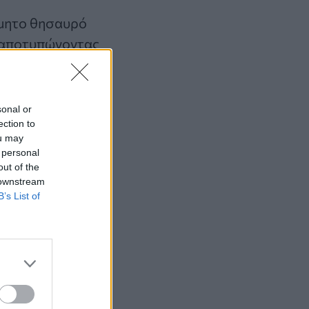
τίμητο θησαυρό
, αποτυπώνοντας
ας. Γι’ αυτό
sonal or
ection to
ou may
 personal
out of the
 downstream
B’s List of