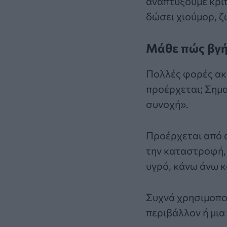
αναπτύξουμε κριτ
δώσει χιούμορ, ζ
Μάθε πώς βγή
Πολλές φορές ακ
προέρχεται; Σημα
συνοχή».
Προέρχεται από α
την καταστροφή, 
υγρό, κάνω άνω κ
Συχνά χρησιμοποι
περιβάλλον ή μια