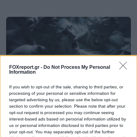
FOXreport.gr -
Do Not Process My Personal
Information
If you wish to opt-out of the sale, sharing to third parties, or
processing of your personal or sensitive information for
targeted advertising by us, please use the below opt-out
Κουίζ: Πόσο καλά γνωρίζετε την ελληνική
section to confirm your selection. Please note that after your
μυθολογία; Μπορείτε να κάνετε το 3 στα 3;
opt-out request is processed you may continue seeing
interest-based ads based on personal information utilized by
ΨΥΧΑΓΩΓΊΑ
21:00, 06/08/2026
us or personal information disclosed to third parties prior to
your opt-out. You may separately opt-out of the further