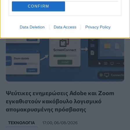
CONFIRM
Data Deletion
Data Access
Privacy Policy
Ψεύτικες ενημερώσεις Adobe και Zoom
εγκαθιστούν κακόβουλο λογισμικό
απομακρυσμένης πρόσβασης
ΤΕΧΝΟΛΟΓΊΑ
17:00, 06/08/2026