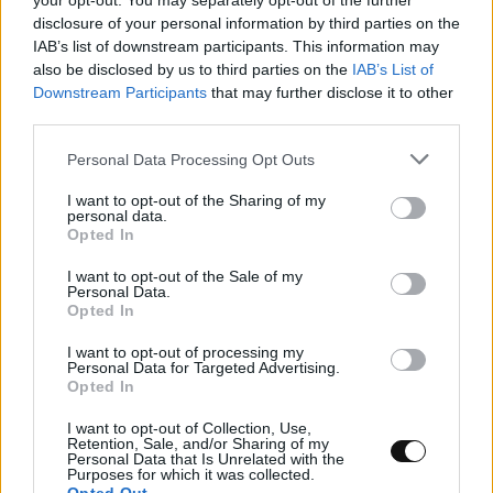
your opt-out. You may separately opt-out of the further
κβαντικές προσομοιώσεις – Τι κερδίζει η
disclosure of your personal information by third parties on the
IAB’s list of downstream participants. This information may
Φυσική ;
also be disclosed by us to third parties on the
IAB’s List of
Downstream Participants
that may further disclose it to other
ΕΠΙΣΤΉΜΗ
11:00, 06/08/2026
third parties.
Personal Data Processing Opt Outs
I want to opt-out of the Sharing of my
personal data.
Opted In
I want to opt-out of the Sale of my
Personal Data.
Opted In
I want to opt-out of processing my
Personal Data for Targeted Advertising.
Opted In
I want to opt-out of Collection, Use,
Retention, Sale, and/or Sharing of my
Personal Data that Is Unrelated with the
Purposes for which it was collected.
Κρίσιμο κενό ασφαλείας σε Cursor, VS