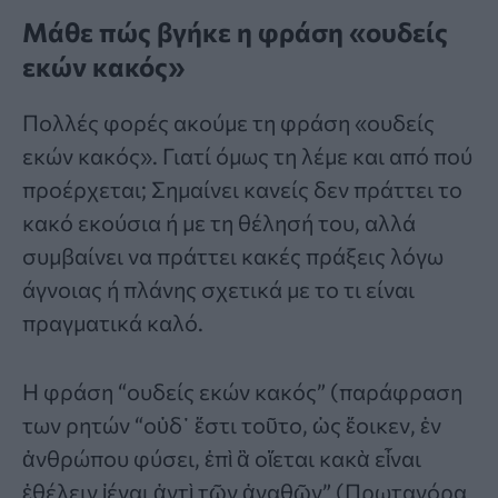
Μάθε πώς βγήκε η φράση «oυδείς
εκών κακός»
Πολλές φορές ακούμε τη
φράση
«oυδείς
εκών κακός». Γιατί όμως τη λέμε και από πού
προέρχεται; Σημαίνει κανείς δεν πράττει το
κακό εκούσια ή με τη θέλησή του, αλλά
συμβαίνει να πράττει κακές πράξεις λόγω
άγνοιας ή πλάνης σχετικά με το τι είναι
πραγματικά καλό.
Η φράση “ουδείς εκών κακός” (παράφραση
των ρητών “οὐδ᾽ ἔστι τοῦτο, ὡς ἔοικεν, ἐν
ἀνθρώπου φύσει, ἐπὶ ἃ οἴεται κακὰ εἶναι
ἐθέλειν ἰέναι ἀντὶ τῶν ἀγαθῶν” (Πρωταγόρα