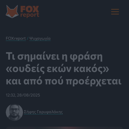
Μετάβαση
στο
Main
περιεχόμενο
Menu
FOXreport
/
Ψυχαγωγία
Τι σημαίνει η φράση
«oυδείς εκών κακός»
και από πού προέρχεται
12:32, 28/08/2025
Σήφης Γαρυφαλάκης