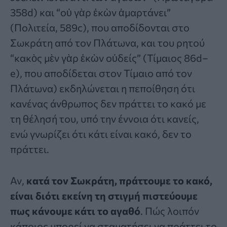
358d) και “οὐ γὰρ ἑκὼν ἁμαρτάνει”
(Πολιτεία, 589c), που αποδίδονται στο
Σωκράτη από τον Πλάτωνα, και του ρητού
“κακὸς μὲν γὰρ ἑκὼν οὐδείς” (Τίμαιος 86d–
e), που αποδίδεται στον Τίμαιο από τον
Πλάτωνα) εκδηλώνεται η πεποίθηση ότι
κανένας άνθρωπος δεν πράττει το κακό με
τη θέλησή του, υπό την έννοια ότι κανείς,
ενώ γνωρίζει ότι κάτι είναι κακό, δεν το
πράττει.
Αν,
κατά τον Σωκράτη, πράττουμε το κακό,
είναι διότι εκείνη τη στιγμή πιστεύουμε
πως κάνουμε κάτι το αγαθό
. Πώς λοιπόν
κάποιος μπορεί να σταματήσει να πράττει το