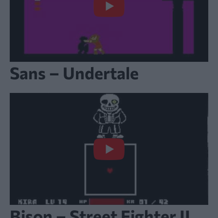
Sans – Undertale
Bison – Street Fighter II