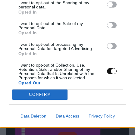
I want to opt-out of the Sharing of my
personal data.
Opted In
I want to opt-out of the Sale of my
Personal Data.
Opted In
I want to opt-out of processing my
Personal Data for Targeted Advertising.
Opted In
I want to opt-out of Collection, Use,
Retention, Sale, and/or Sharing of my
Personal Data that Is Unrelated with the
Dark Link – Zelda II: The
Purposes for which it was collected.
Opted Out
Adventure of Link
CONFIRM
Data Deletion
Data Access
Privacy Policy