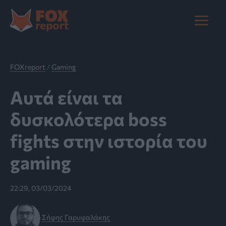
Μετάβαση
στο
Main
περιεχόμενο
Menu
FOXreport
/
Gaming
Αυτά είναι τα
δυσκολότερα boss
fights στην ιστορία του
gaming
22:29, 03/03/2024
Σήφης Γαρυφαλάκης