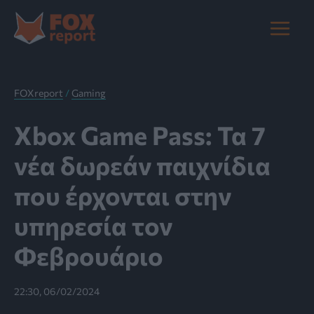
Μετάβαση
στο
Main
περιεχόμενο
Menu
FOXreport
/
Gaming
Xbox Game Pass: Τα 7
νέα δωρεάν παιχνίδια
που έρχονται στην
υπηρεσία τον
Φεβρουάριο
22:30, 06/02/2024