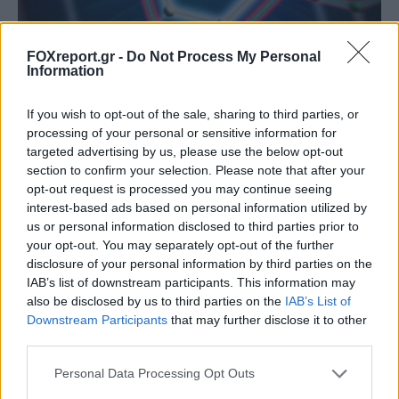
FOXreport.gr -
Do Not Process My Personal
Information
Νέοι υπέρλεπτοι υπεραγωγοί ανοίγουν τον
If you wish to opt-out of the sale, sharing to third parties, or
δρόμο για μικρότερες και αποδοτικότερες
processing of your personal or sensitive information for
targeted advertising by us, please use the below opt-out
κβαντικές συσκευές
section to confirm your selection. Please note that after your
opt-out request is processed you may continue seeing
ΕΠΙΣΤΉΜΗ
22:00, 07/08/2026
interest-based ads based on personal information utilized by
us or personal information disclosed to third parties prior to
your opt-out. You may separately opt-out of the further
disclosure of your personal information by third parties on the
IAB’s list of downstream participants. This information may
also be disclosed by us to third parties on the
IAB’s List of
Downstream Participants
that may further disclose it to other
third parties.
Personal Data Processing Opt Outs