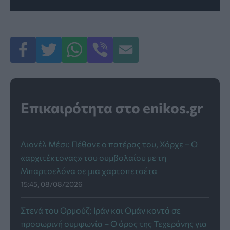
Επικαιρότητα στο enikos.gr
Λιονέλ Μέσι: Πέθανε ο πατέρας του, Χόρχε – Ο
«αρχιτέκτονας» του συμβολαίου με τη
Μπαρτσελόνα σε μια χαρτοπετσέτα
15:45, 08/08/2026
Στενά του Ορμούζ: Ιράν και Ομάν κοντά σε
προσωρινή συμφωνία – Ο όρος της Τεχεράνης για