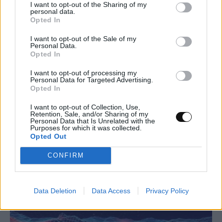
I want to opt-out of the Sharing of my
personal data.
Opted In
I want to opt-out of the Sale of my
Personal Data.
Opted In
Νέα μέθοδος μετατρέπει το PVC σε
I want to opt-out of processing my
λιπαντικό υψηλής απόδοσης
Personal Data for Targeted Advertising.
Opted In
ΕΠΙΣΤΉΜΗ
19:00, 07/08/2026
I want to opt-out of Collection, Use,
Retention, Sale, and/or Sharing of my
Personal Data that Is Unrelated with the
Purposes for which it was collected.
Opted Out
CONFIRM
Data Deletion
Data Access
Privacy Policy