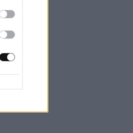
ς ιδέα πόση
ακά DIY μπορούν
 ηλιακού
ε μελάνωμα»
.