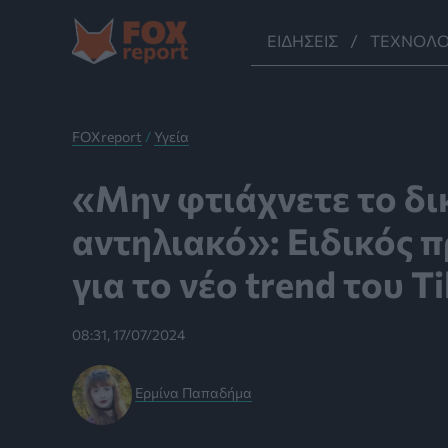
Μετάβαση
στο
ΕΙΔΉΣΕΙΣ
ΤΕΧΝΟΛΟ
περιεχόμενο
FOXreport
/
Υγεία
«Μην φτιάχνετε το δι
αντηλιακό»: Ειδικός 
για το νέο trend του T
08:31, 17/07/2024
Ερμίνα Παπαδήμα