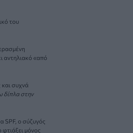
ικό του
περασμένη
ει αντηλιακό «από
 και συχνά
ω δίπλα στην
α SPF, ο σύζυγός
ο φτιάξει μόνος