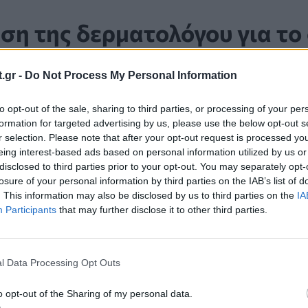
ση της δερματολόγου για το
ό
.gr -
Do Not Process My Personal Information
amnaadel) was stunned at the amount of sunscreen 
to opt-out of the sale, sharing to third parties, or processing of your per
baking a crumble cookie”.
formation for targeted advertising by us, please use the below opt-out s
r selection. Please note that after your opt-out request is processed y
eing interest-based ads based on personal information utilized by us or
Δρ Aamna Adel (@aamnaadel) έμεινε έκπληκτη με
disclosed to third parties prior to your opt-out. You may separately opt-
losure of your personal information by third parties on the IAB’s list of
το διαδίκτυο «σαν να είναι τόσο απλό όσο το ψή
. This information may also be disclosed by us to third parties on the
IA
Participants
that may further disclose it to other third parties.
στην αγορά υποβάλλεται σε αυστηρές δοκιμές και
l Data Processing Opt Outs
ότι σας προστατεύει πραγματικά από την υπεριώδη
 σας εμποδίζει από το να καείτε»
, εξήγησε η
Δρ A
o opt-out of the Sharing of my personal data.