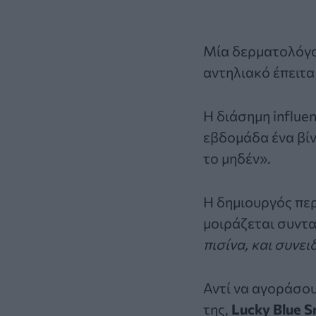
Μία δερματολόγος
αντηλιακό έπειτα 
Η διάσημη influe
εβδομάδα ένα βίν
το μηδέν».
Η δημιουργός περ
μοιράζεται συντα
πισίνα, και συνε
Αντί να αγοράσου
της,
Lucky Blue S