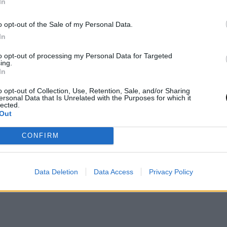
In
 αντηλιακό DIY στο σπίτι, κυριολεκτικά δεν έχει
o opt-out of the Sale of my Personal Data.
προσφέρει»
, πρόσθεσε, τονίζοντας ότι τα αντηλι
In
ήσεις SPF μεταξύ δύο και 10 τοις εκατό.
to opt-out of processing my Personal Data for Targeted
ing.
In
σε υποστηρίζοντας ότι
«ακόμα και ένα επεισόδιο
o opt-out of Collection, Use, Retention, Sale, and/or Sharing
υσκάλες διπλασιάζει τις πιθανότητες να πάθετ
ersonal Data that Is Unrelated with the Purposes for which it
lected.
Out
CONFIRM
Data Deletion
Data Access
Privacy Policy