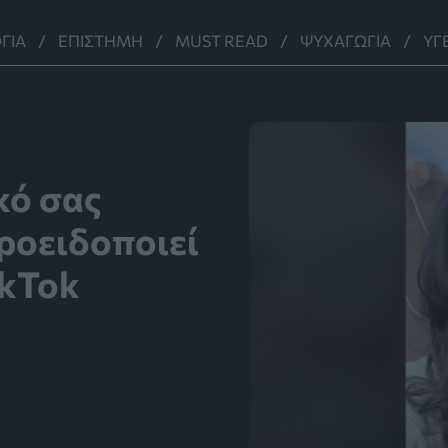
ΓΊΑ
ΕΠΙΣΤΉΜΗ
MUST READ
ΨΥΧΑΓΩΓΊΑ
ΥΓ
κό σας
προειδοποιεί
ikTok