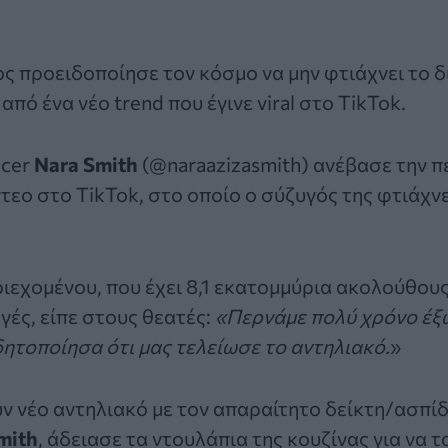
 προειδοποίησε τον κόσμο να μην φτιάχνει το δ
από ένα νέο trend που έγινε viral στο
TikTok
.
ncer
Nara Smith
(@naraazizasmith) ανέβασε την 
τεο στο TikTok, στο οποίο ο σύζυγός της φτιάχν
ιεχομένου, που έχει 8,1 εκατομμύρια ακολούθους
γές, είπε στους θεατές:
«Περνάμε πολύ χρόνο έξ
ιδητοποίησα ότι μας τελείωσε το αντηλιακό.
»
ν νέο αντηλιακό με τον απαραίτητο δείκτη/ασπίδ
mith
, άδειασε τα ντουλάπια της κουζίνας για να τ