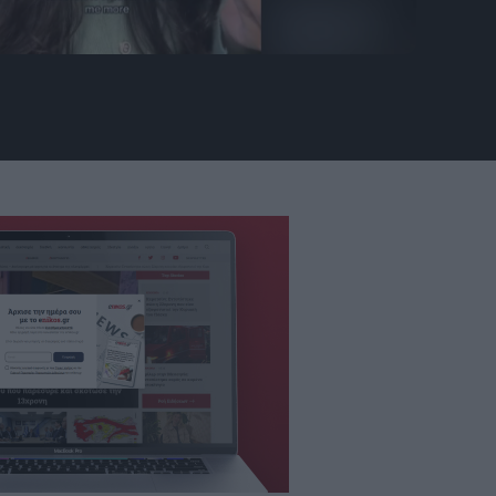
www.tiktok.com/@aamnaadel/video