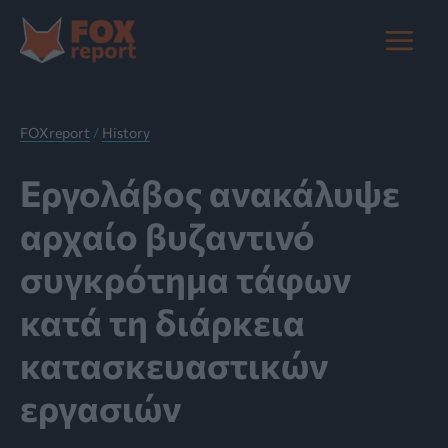
Μετάβαση
στο
Main
περιεχόμενο
Menu
FOXreport
/
History
Εργολάβος ανακάλυψε
αρχαίο βυζαντινό
συγκρότημα τάφων
κατά τη διάρκεια
κατασκευαστικών
εργασιών