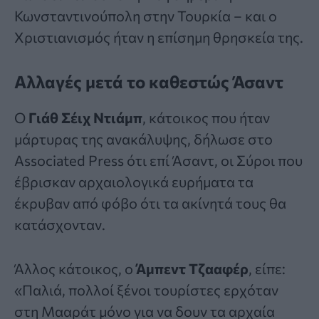
Κωνσταντινούπολη στην Τουρκία – και ο
Χριστιανισμός ήταν η επίσημη θρησκεία της.
Αλλαγές μετά το καθεστώς Άσαντ
Ο
Γιάθ Σέιχ Ντιάμπ
, κάτοικος που ήταν
μάρτυρας της ανακάλυψης, δήλωσε στο
Associated Press ότι επί Άσαντ, οι Σύροι που
έβρισκαν αρχαιολογικά ευρήματα τα
έκρυβαν από φόβο ότι τα ακίνητά τους θα
κατάσχονταν.
Άλλος κάτοικος, ο
Άμπεντ Τζααφέρ
, είπε:
«Παλιά, πολλοί ξένοι τουρίστες ερχόταν
στη Μααράτ μόνο για να δουν τα αρχαία