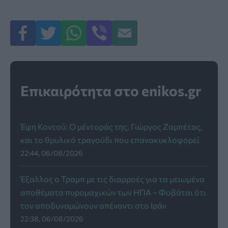
Επικαιρότητα στο enikos.gr
Έφη Κοντού: Ο μέντοράς της, Γιώργος Ζαμπέτας,
και το θρυλικό τραγούδι που επανακυκλοφορεί
22:44, 06/08/2026
Έξαλλος ο Τραμπ με τις διαρροές για τα μειωμένα
αποθέματα πυρομαχικών των ΗΠΑ – Φοβάται ότι
τον αποδυναμώνουν απέναντι στο Ιράν
22:38, 06/08/2026