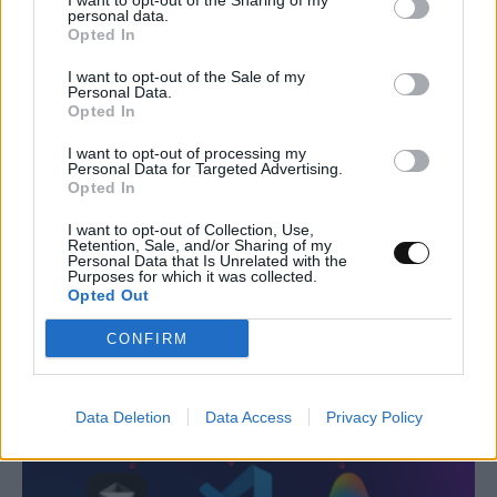
I want to opt-out of the Sharing of my
personal data.
Opted In
I want to opt-out of the Sale of my
Personal Data.
Ένας «θερμοστάτης» για πιο ρεαλιστικές
Opted In
κβαντικές προσομοιώσεις – Τι κερδίζει η
I want to opt-out of processing my
Personal Data for Targeted Advertising.
Φυσική ;
Opted In
ΕΠΙΣΤΉΜΗ
11:00, 06/08/2026
I want to opt-out of Collection, Use,
Retention, Sale, and/or Sharing of my
Personal Data that Is Unrelated with the
Purposes for which it was collected.
Opted Out
CONFIRM
Data Deletion
Data Access
Privacy Policy