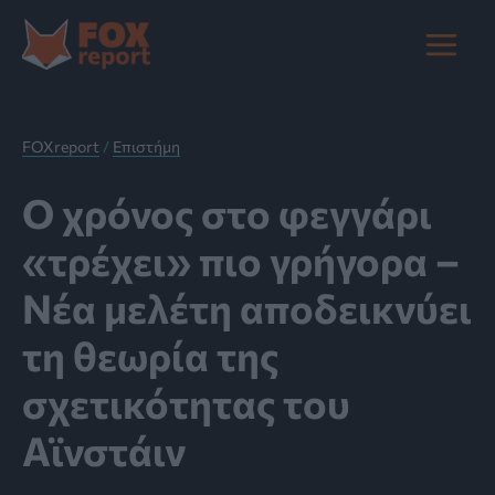
Μετάβαση
στο
Main
περιεχόμενο
Menu
FOXreport
/
Επιστήμη
Ο χρόνος στο φεγγάρι
«τρέχει» πιο γρήγορα –
Νέα μελέτη αποδεικνύει
τη θεωρία της
σχετικότητας του
Αϊνστάιν