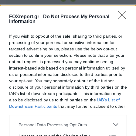
FOXreport.gr -
Do Not Process My Personal
Information
Εφαρμογές Android ενδέχεται να
If you wish to opt-out of the sale, sharing to third parties, or
μοιράζονται δεδομένα τοποθεσίας
processing of your personal or sensitive information for
χρηστών με διαφημιστές
targeted advertising by us, please use the below opt-out
section to confirm your selection. Please note that after your
ΤΕΧΝΟΛΟΓΊΑ
13:00, 06/08/2026
opt-out request is processed you may continue seeing
interest-based ads based on personal information utilized by
us or personal information disclosed to third parties prior to
your opt-out. You may separately opt-out of the further
disclosure of your personal information by third parties on the
IAB’s list of downstream participants. This information may
also be disclosed by us to third parties on the
IAB’s List of
Downstream Participants
that may further disclose it to other
third parties.
Personal Data Processing Opt Outs