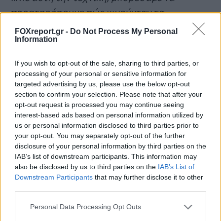
παρατηρήσουμε πώς κινούνταν τα
ηλεκτρόνια στον έμφυτο υπερταχύ ρυθμό
FOXreport.gr -
Do Not Process My Personal
Information
τους και έτσι να αποκαλύψουμε την
ηλεκτρονική μετασταθερότητα»
, προσθέτει
If you wish to opt-out of the sale, sharing to third parties, or
ο
Hari Padma
, μεταδιδακτορικός ερευνητής
processing of your personal or sensitive information for
targeted advertising by us, please use the below opt-out
στο Χάρβαρντ και κύριος συγγραφέας της
section to confirm your selection. Please note that after your
μελέτης.
opt-out request is processed you may continue seeing
interest-based ads based on personal information utilized by
us or personal information disclosed to third parties prior to
Η αρχή πολλών ακόμη
your opt-out. You may separately opt-out of the further
ανακαλύψεων
disclosure of your personal information by third parties on the
IAB’s list of downstream participants. This information may
also be disclosed by us to third parties on the
IAB’s List of
Το tr-RIXS προσφέρει μοναδική εικόνα για
Downstream Participants
that may further disclose it to other
τη δυναμική ενέργειας και ορμής
third parties.
διεγερμένων υλικών, ανοίγοντας νέες
Personal Data Processing Opt Outs
επιστημονικές δυνατότητες για τους