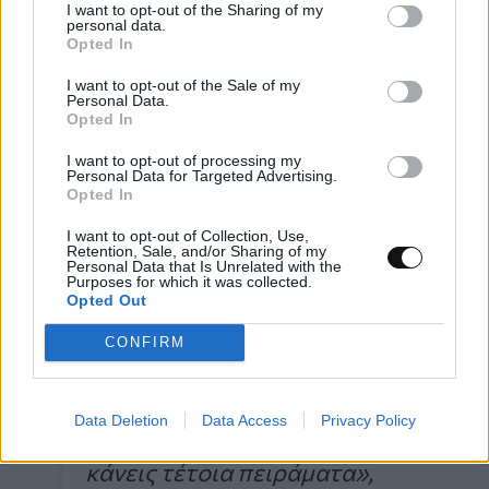
I want to opt-out of the Sharing of my
χρήστες του SwissFEL στη μελέτη
personal data.
Opted In
κβαντικών υλικών· στην πραγματικότητα,
αυτά τα αποτελέσματα προέκυψαν από το
I want to opt-out of the Sale of my
Personal Data.
πρώτο πείραμα που διεξήχθη από εξωτερική
Opted In
ομάδα χρηστών στον νέο σταθμό Furka. Το
I want to opt-out of processing my
Personal Data for Targeted Advertising.
ενδιαφέρον για την ανάπτυξη του tr-RIXS
Opted In
στον Furka ήταν που ώθησε την ομάδα του
I want to opt-out of Collection, Use,
Χάρβαρντ να συνεργαστεί με επιστήμονες
Retention, Sale, and/or Sharing of my
Personal Data that Is Unrelated with the
του PSI.
Purposes for which it was collected.
Opted Out
CONFIRM
«Είναι σπάνια ευκαιρία να
αποκτήσεις χρόνο σε μια
Data Deletion
Data Access
Privacy Policy
μηχανή όπου μπορείς να
κάνεις τέτοια πειράματα»,