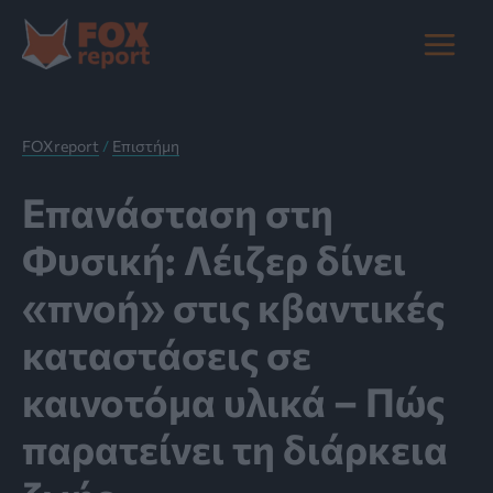
Μετάβαση
στο
Main
περιεχόμενο
Menu
FOXreport
/
Επιστήμη
Επανάσταση στη
Φυσική: Λέιζερ δίνει
«πνοή» στις κβαντικές
καταστάσεις σε
καινοτόμα υλικά – Πώς
παρατείνει τη διάρκεια