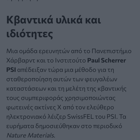
Κβαντικά υλικά και
ιδιότητες
Μια ομάδα ερευνητών από το Πανεπιστήμιο
Χάρβαρντ και το Ινστιτούτο
Paul Scherrer
PSI
απέδειξαν τώρα μια μέθοδο για τη
σταθεροποίηση αυτών των φευγαλέων
καταστάσεων και τη μελέτη της
κβαντικής
τους συμπεριφοράς χρησιμοποιώντας
φωτεινές ακτίνες Χ από τον ελεύθερο
ηλεκτρονιακό λέιζερ SwissFEL του PSI. Τα
ευρήματα δημοσιεύθηκαν στο περιοδικό
Nature Materials
.