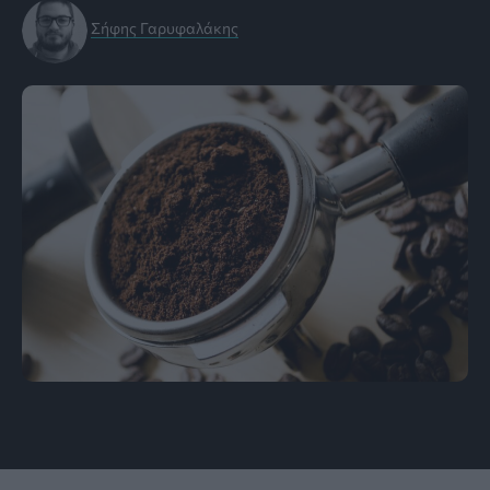
Σήφης Γαρυφαλάκης
πηγή: pixabay.com