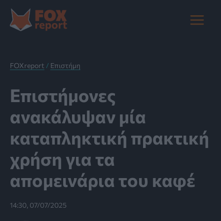
Μετάβαση
στο
Main
περιεχόμενο
Menu
FOXreport
/
Επιστήμη
Eπιστήμονες
ανακάλυψαν μία
καταπληκτική πρακτική
χρήση για τα
απομεινάρια του καφέ
14:30, 07/07/2025