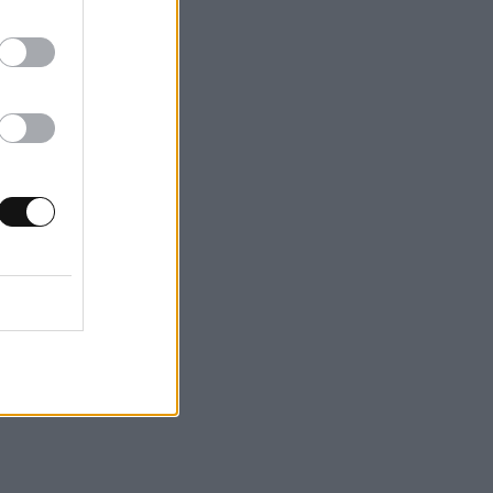
μηχανική
τή η καθαρά
υστήματα υψηλής
και
εις στην
ία, καθώς και
 περιλαμβάνουν
πίας 3D υψηλής
μετάδοσης