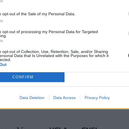
σματική 3D απεικόνιση – επιτυγχανόμενη χωρίς 
In
ικά
φίλτρα
ή υπολογιστική μεταεπεξεργασία. Αυ
o opt-out of the Sale of my Personal Data.
ση προσφέρει απαράμιλλη ευελιξία για οπτικά σ
In
ψηλής απόδοσης.
to opt-out of processing my Personal Data for Targeted
ing.
In
ια το μέλλον της οπτικής πληροφορίας 
o opt-out of Collection, Use, Retention, Sale, and/or Sharing
ersonal Data that Is Unrelated with the Purposes for which it
lected.
Out
τελεί σημαντικό ορόσημο για μελλοντικές εξελίξ
ικόνιση
, την οπτική ανίχνευση και φασματοσκοπ
CONFIRM
ασία οπτικών πληροφοριών. Πιθανές εφαρμογές
ασματικούς απεικονιστές, πλατφόρμες μικροσκο
Data Deletion
Data Access
Privacy Policy
ινοτόμα συστήματα οπτικής κωδικοποίησης και 