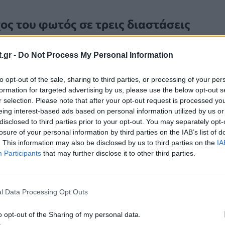
ος του φωτός σε τρεις διαστάσεις
ς αναλύσεις, οι ερευνητές έδειξαν ότι αυτοί οι
δι
.gr -
Do Not Process My Personal Information
ορούν να προσεγγίσουν οποιονδήποτε γραμμικό
ορών οπτικής έντασης
στους όγκους εισόδου κα
to opt-out of the sale, sharing to third parties, or processing of your per
formation for targeted advertising by us, please use the below opt-out s
, οριακά ως προς τη διάθλαση έλεγχο του φωτό
r selection. Please note that after your opt-out request is processed y
γοντας τον δρόμο για εξαιρετικά προσαρμοσμένες
eing interest-based ads based on personal information utilized by us or
disclosed to third parties prior to your opt-out. You may separately opt-
ίες για 3D επεξεργασία οπτικών πληροφοριών.
losure of your personal information by third parties on the IAB’s list of
. This information may also be disclosed by us to third parties on the
IA
ηχανική επεξεργασία φασματικών και 
Participants
that may further disclose it to other third parties.
l Data Processing Opt Outs
νη μηχανική επεξεργασία των χωρικών και φασμα
πλαίσιο υποστηρίζει ισχυρές μεθόδους απεικόνισ
o opt-out of the Sharing of my personal data.