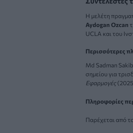
Συντελεστές τ
Η μελέτη πραγμα
Aydogan Ozcan
τ
UCLA και του Ιν
Περισσότερες π
Md Sadman Sakib
σημείου για τρι
Εφαρμογές
(2025
Πληροφορίες πε
Παρέχεται από
τ