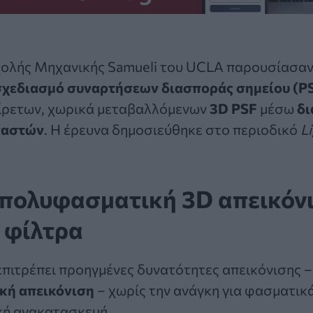
χολής Μηχανικής Samueli του UCLA παρουσίασαν
 σχεδιασμό συναρτήσεων διασποράς σημείου (P
ίρετων
, χωρικά μεταβαλλόμενων
3D PSF
μέσω
δι
γαστών
. Η έρευνα δημοσιεύθηκε στο περιοδικό
Li
 πολυφασματική 3D απεικόν
 φίλτρα
επιτρέπει προηγμένες δυνατότητες απεικόνισης 
κή απεικόνιση
– χωρίς την ανάγκη για φασματικά
ή ανακατασκευή.