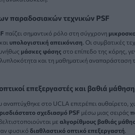
των παραδοσιακών τεχνικών PSF
SF
παίζει σημαντικό ρόλο στη σύγχρονη
μικροσκ
και
υπολογιστική απεικόνιση
. Οι συμβατικές τε
συνήθως
μάσκες φάσης
στο επίπεδο της κόρης, γ
ολυπλοκότητα και τη μαθηματική αναπαράσταση 
οπτικοί επεξεργαστές και βαθιά μάθηση
υ αναπτύχθηκε στο UCLA επιτρέπει αυθαίρετο, χ
ρισδιάστατο σχεδιασμό PSF
μέσω μιας σειράς
π
βελτιστοποιούνται με
αλγορίθμους βαθιάς μάθη
ναν φυσικό
διαθλαστικό οπτικό επεξεργαστή
.