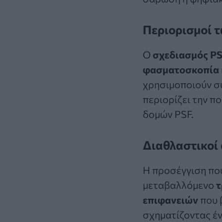
Περιορισμοί 
Ο
σχεδιασμός P
φασματοσκοπία
χρησιμοποιούν 
περιορίζει την π
δομών PSF.
Διαθλαστικοί 
Η προσέγγιση πο
μεταβαλλόμενο
τ
επιφανειών
που 
σχηματίζοντας έ