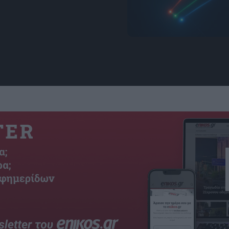
Εικόνα: Ozcan Lab / UC