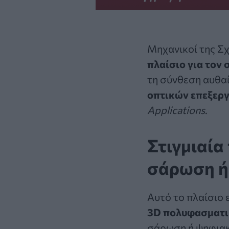
Μηχανικοί της Σ
πλαίσιο για τον
τη σύνθεση
αυθα
οπτικών επεξερ
Applications
.
Στιγμιαία
σάρωση ή
Αυτό το πλαίσιο 
3D πολυφασματι
σάρωση ή ψηφιακ