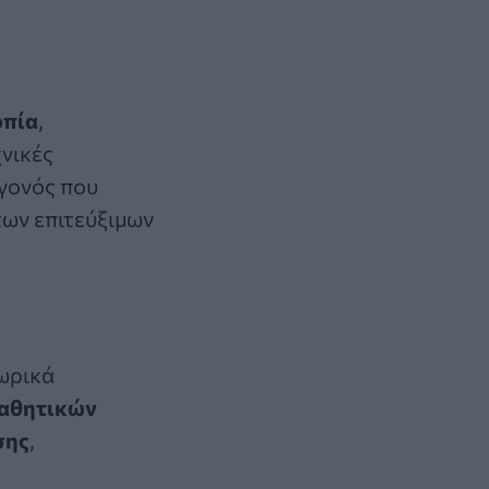
οπία
,
χνικές
εγονός που
των επιτεύξιμων
ωρικά
αθητικών
σης
,