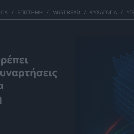
ΓΊΑ
ΕΠΙΣΤΉΜΗ
MUST READ
ΨΥΧΑΓΩΓΊΑ
ΥΓ
τρέπει
υναρτήσεις
α
η