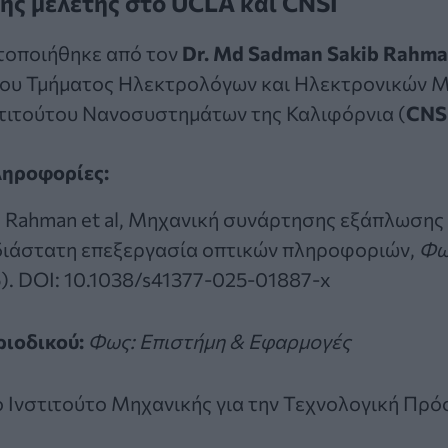
ης μελέτης στο UCLA και CNSI
τοποιήθηκε από τον
Dr. Md Sadman Sakib Rahm
ου Τμήματος Ηλεκτρολόγων και Ηλεκτρονικών Μ
στιτούτου Νανοσυστημάτων της Καλιφόρνια (
CNS
ληροφορίες:
 Rahman et al, Μηχανική συνάρτησης εξάπλωσης
σδιάστατη επεξεργασία οπτικών πληροφοριών,
Φω
).
DOI: 10.1038/s41377-025-01887-x
ριοδικού:
Φως: Επιστήμη & Εφαρμογές
ο Ινστιτούτο Μηχανικής για την Τεχνολογική Πρ