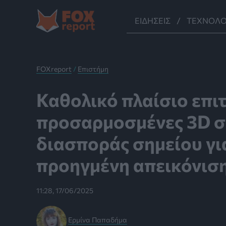
Μετάβαση
στο
ΕΙΔΉΣΕΙΣ
ΤΕΧΝΟΛΟ
περιεχόμενο
FOXreport
/
Επιστήμη
Καθολικό πλαίσιο επι
προσαρμοσμένες 3D σ
διασποράς σημείου γι
προηγμένη απεικόνισ
11:28, 17/06/2025
Ερμίνα Παπαδήμα