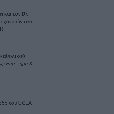
an
και τον
Dr.
ηχανικών του
I
).
 καθολικού
ς: Επιστήμη &
όοδο του UCLA