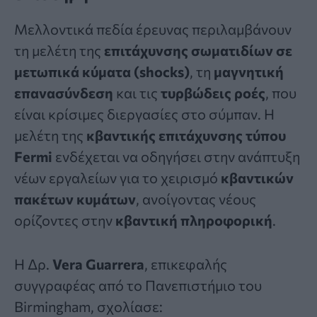
Μελλοντικά πεδία έρευνας περιλαμβάνουν
τη μελέτη της
επιτάχυνσης σωματιδίων σε
μετωπικά κύματα (shocks)
, τη
μαγνητική
επανασύνδεση
και τις
τυρβώδεις ροές
, που
είναι κρίσιμες διεργασίες στο σύμπαν. Η
μελέτη της
κβαντικής επιτάχυνσης τύπου
Fermi
ενδέχεται να οδηγήσει στην ανάπτυξη
νέων εργαλείων για το χειρισμό
κβαντικών
πακέτων κυμάτων
, ανοίγοντας νέους
ορίζοντες στην
κβαντική πληροφορική
.
Η Δρ.
Vera Guarrera
, επικεφαλής
συγγραφέας από το Πανεπιστήμιο του
Birmingham, σχολίασε: