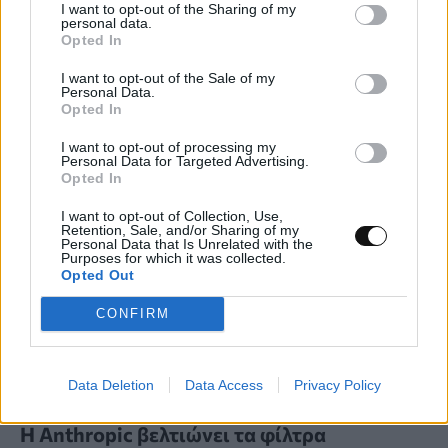
Έξυπνη συσκευασία υδρογέλης δείχνει αν
I want to opt-out of the Sharing of my
personal data.
το φαγητό παραμένει φρέσκο
Opted In
I want to opt-out of the Sale of my
ΕΠΙΣΤΉΜΗ
19:00, 08/08/2026
Personal Data.
Opted In
I want to opt-out of processing my
Personal Data for Targeted Advertising.
Opted In
I want to opt-out of Collection, Use,
Retention, Sale, and/or Sharing of my
Personal Data that Is Unrelated with the
Purposes for which it was collected.
Opted Out
CONFIRM
Data Deletion
Data Access
Privacy Policy
Η Anthropic βελτιώνει τα φίλτρα