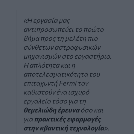
«Η εργασία μας
αντιπροσωπεύει το πρώτο
βήμα προς τη μελέτη πιο
σύνθετων αστροφυσικών
μηχανισμών στο εργαστήριο.
Η απλότητα και η
αποτελεσματικότητα του
επιταχυντή Fermi τον
καθιστούν ένα ισχυρό
εργαλείο τόσο για τη
θεμελιώδη έρευνα
όσο και
για
πρακτικές εφαρμογές
στην κβαντική τεχνολογία
».