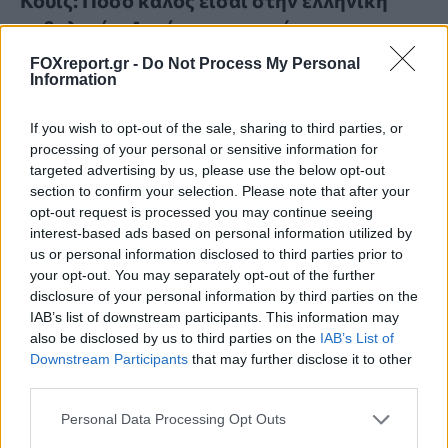
μυθολογία; Δοκίμασε τις γνώσεις σου και
κάνε το 3 στα 3
FOXreport.gr -
Do Not Process My Personal
Information
ΨΥΧΑΓΩΓΊΑ
21:00, 08/08/2026
If you wish to opt-out of the sale, sharing to third parties, or
processing of your personal or sensitive information for
targeted advertising by us, please use the below opt-out
section to confirm your selection. Please note that after your
opt-out request is processed you may continue seeing
interest-based ads based on personal information utilized by
us or personal information disclosed to third parties prior to
your opt-out. You may separately opt-out of the further
disclosure of your personal information by third parties on the
IAB’s list of downstream participants. This information may
also be disclosed by us to third parties on the
IAB’s List of
Downstream Participants
that may further disclose it to other
third parties.
Personal Data Processing Opt Outs