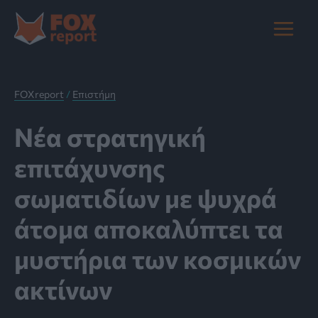
Μετάβαση
στο
Main
περιεχόμενο
Menu
FOXreport
/
Επιστήμη
Νέα στρατηγική
επιτάχυνσης
σωματιδίων με ψυχρά
άτομα αποκαλύπτει τα
μυστήρια των κοσμικών
ακτίνων