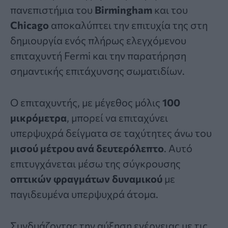
πανεπιστήμια του
Birmingham
και του
Chicago
αποκαλύπτει την επιτυχία της στη
δημιουργία ενός πλήρως ελεγχόμενου
επιταχυντή Fermi και την παρατήρηση
σημαντικής επιτάχυνσης σωματιδίων.
Ο επιταχυντής, με μέγεθος μόλις
100
μικρόμετρα
, μπορεί να επιταχύνει
υπερψυχρά δείγματα σε ταχύτητες άνω του
μισού μέτρου ανά δευτερόλεπτο
. Αυτό
επιτυγχάνεται μέσω της σύγκρουσης
οπτικών φραγμάτων δυναμικού
με
παγιδευμένα υπερψυχρά άτομα.
Συνδυάζοντας την αύξηση ενέργειας με τις