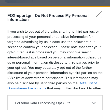
UNC6671: Η νέα απειλή που κλέβει
FOXreport.gr -
Do Not Process My Personal
δεδομένα από το Microsoft 365 με
Information
υποκλοπή εταιρικών συνεδριών
If you wish to opt-out of the sale, sharing to third parties, or
processing of your personal or sensitive information for
ΤΕΧΝΟΛΟΓΊΑ
22:00, 09/08/2026
targeted advertising by us, please use the below opt-out
section to confirm your selection. Please note that after your
opt-out request is processed you may continue seeing
interest-based ads based on personal information utilized by
us or personal information disclosed to third parties prior to
your opt-out. You may separately opt-out of the further
disclosure of your personal information by third parties on the
IAB’s list of downstream participants. This information may
also be disclosed by us to third parties on the
IAB’s List of
Downstream Participants
that may further disclose it to other
third parties.
Personal Data Processing Opt Outs