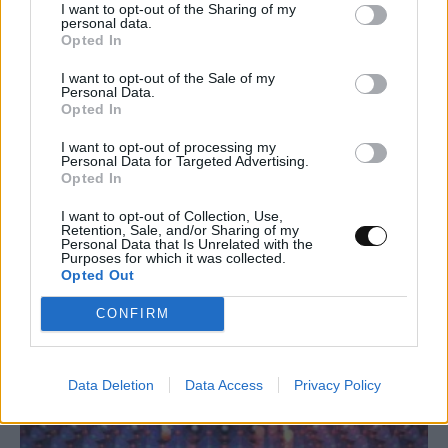
I want to opt-out of the Sharing of my
personal data.
Opted In
Κουίζ: Πόσο καλά θυμάστε την ελληνική
I want to opt-out of the Sale of my
μυθολογία; Μπορείτε να απαντήσετε
Personal Data.
Opted In
σωστά και στις 3 ερωτήσεις;
I want to opt-out of processing my
ΨΥΧΑΓΩΓΊΑ
21:00, 09/08/2026
Personal Data for Targeted Advertising.
Opted In
I want to opt-out of Collection, Use,
Retention, Sale, and/or Sharing of my
Personal Data that Is Unrelated with the
Purposes for which it was collected.
Opted Out
CONFIRM
Data Deletion
Data Access
Privacy Policy