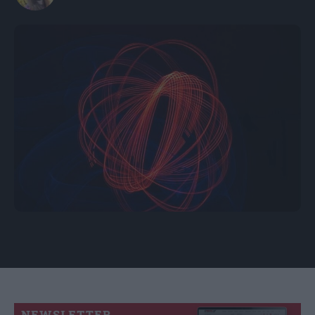
Εικόνα: Unsplash/CC0 Δημόσιος Τομέας