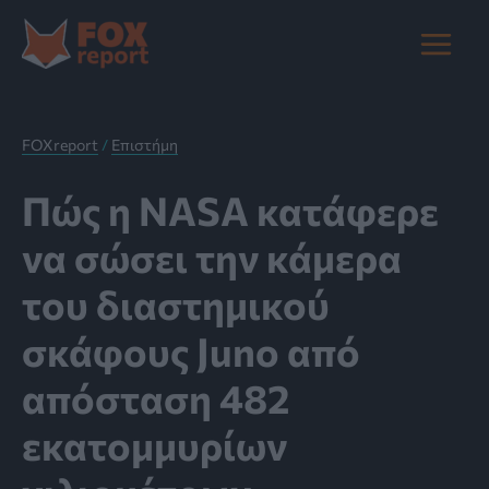
Μετάβαση
στο
Main
περιεχόμενο
Menu
FOXreport
/
Επιστήμη
Πώς η NASA κατάφερε
να σώσει την κάμερα
του διαστημικού
σκάφους Juno από
απόσταση 482
εκατομμυρίων