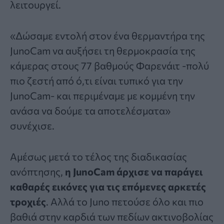
λειτουργεί.
«Δώσαμε εντολή στον ένα θερμαντήρα της
JunoCam να αυξήσει τη θερμοκρασία της
κάμερας στους 77 βαθμούς Φαρενάιτ -πολύ
πιο ζεστή από ό,τι είναι τυπικό για την
JunoCam- και περιμέναμε με κομμένη την
ανάσα να δούμε τα αποτελέσματα»
συνέχισε.
Αμέσως μετά το τέλος της διαδικασίας
ανόπτησης,
η JunoCam άρχισε να παράγει
καθαρές εικόνες για τις επόμενες αρκετές
τροχιές
. Αλλά το Juno πετούσε όλο και πιο
βαθιά στην καρδιά των πεδίων ακτινοβολίας