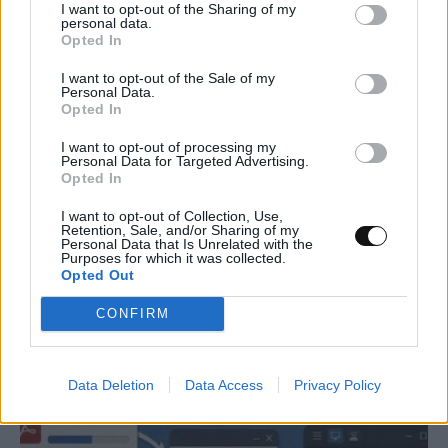
I want to opt-out of the Sharing of my
personal data.
Opted In
I want to opt-out of the Sale of my
Personal Data.
Opted In
I want to opt-out of processing my
Personal Data for Targeted Advertising.
Opted In
Πρώτη μέτρηση αντινετρίνων από
I want to opt-out of Collection, Use,
χρησιμοποιημένο πυρηνικό καύσιμο μετά
Retention, Sale, and/or Sharing of my
Personal Data that Is Unrelated with the
την απενεργοποίηση αντιδραστήρα
Purposes for which it was collected.
Opted Out
ΕΠΙΣΤΉΜΗ
19:00, 06/08/2026
CONFIRM
Data Deletion
Data Access
Privacy Policy