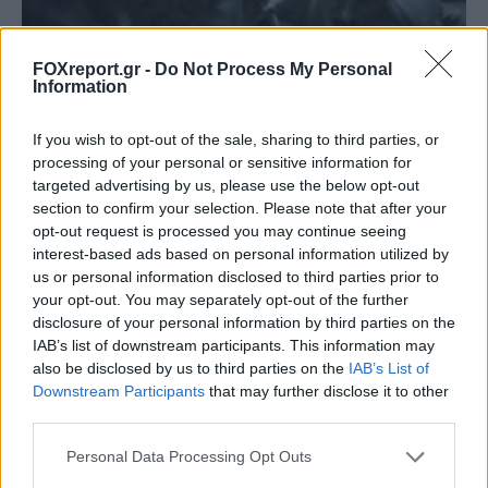
FOXreport.gr -
Do Not Process My Personal
Information
If you wish to opt-out of the sale, sharing to third parties, or
processing of your personal or sensitive information for
targeted advertising by us, please use the below opt-out
section to confirm your selection. Please note that after your
Κουίζ: Πόσο καλά γνωρίζετε την ελληνική
opt-out request is processed you may continue seeing
interest-based ads based on personal information utilized by
μυθολογία; Μπορείτε να κάνετε το 3 στα 3;
us or personal information disclosed to third parties prior to
your opt-out. You may separately opt-out of the further
ΨΥΧΑΓΩΓΊΑ
21:00, 06/08/2026
disclosure of your personal information by third parties on the
IAB’s list of downstream participants. This information may
also be disclosed by us to third parties on the
IAB’s List of
Downstream Participants
that may further disclose it to other
third parties.
Personal Data Processing Opt Outs