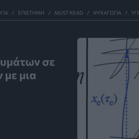
ΓΊΑ
ΕΠΙΣΤΉΜΗ
MUST READ
ΨΥΧΑΓΩΓΊΑ
ΥΓ
υμάτων σε
 με μια