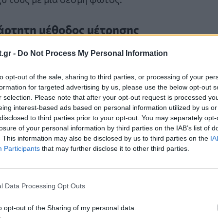
ξάρτητη μέθοδος μέτρησης
α που περνάει μπορεί να μεταβάλει ελαφρώς τον
.gr -
Do Not Process My Personal Information
άζοντας έτσι το μετρούμενο σήμα χρόνου ή συχν
to opt-out of the sale, sharing to third parties, or processing of your per
ελέτης
, που δημοσιεύθηκε στο περιοδικό
Physica
formation for targeted advertising by us, please use the below opt-out s
ν την παρατηρήσιμη τιμή με τρόπο εντελώς ανεξ
r selection. Please note that after your opt-out request is processed y
eing interest-based ads based on personal information utilized by us or
αμβάνοντας υπόψη τις κοσμικές διακυμάνσεις μέ
disclosed to third parties prior to your opt-out. You may separately opt-
losure of your personal information by third parties on the IAB’s list of
. This information may also be disclosed by us to third parties on the
IA
Participants
that may further disclose it to other third parties.
αρυτικών κυμάτων μετρούν διαφορές στις συχνότ
των δεσμών φωτός»
, εξηγεί ο Domènech.
l Data Processing Opt Outs
o opt-out of the Sharing of my personal data.
ουμε αυτές τις ποσότητες με ακρίβεια μέσα 