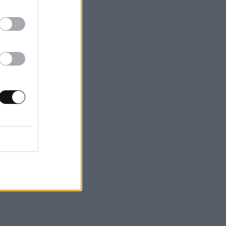
α αυτό που
υ
ει ότι οι
αι
ρία και το
ις γνώριμες
 όμως, παραμένει