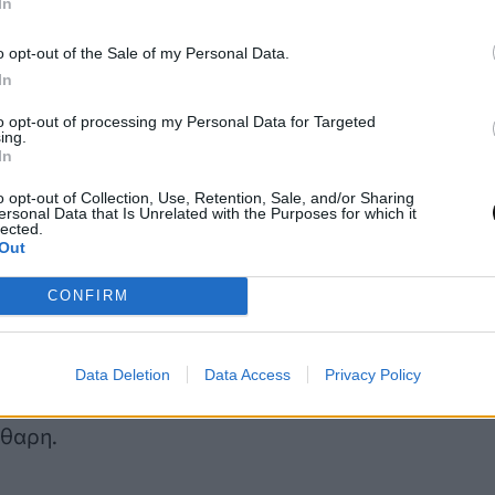
In
μενο χωροχρόνο και διαχωρίζουμε ξεκάθαρ
γματικά μετρήσιμο από τα αποτελέσματα πο
o opt-out of the Sale of my Personal Data.
In
ι στη μαθηματική περιγραφή. Αυτό διασφαλίζ
ς προβλέψεις για μελλοντικά πειράματα είν
to opt-out of processing my Personal Data for Targeted
ing.
και αξιόπιστες».
In
o opt-out of Collection, Use, Retention, Sale, and/or Sharing
ersonal Data that Is Unrelated with the Purposes for which it
lected.
Out
 τη μελλοντική έρευνα
CONFIRM
προσέγγιση γεφυρώνει το χάσμα ανάμεσα στη θεω
 σύμπαν είναι «ήσυχο», η μέθοδος συμπίπτει με τ
Data Deletion
Data Access
Privacy Policy
ίγειων συμβολόμετρων. Σε κοσμολογικό επίπεδο,
άθαρη.