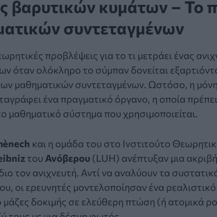
ής βαρυτικών κυμάτων – Το 
ματικών συντεταγμένων
εωρητικές προβλέψεις για το τι μετράει ένας ανι
ων όταν ολόκληρο το σύμπαν δονείται εξαρτιόντ
των μαθηματικών συντεταγμένων. Ωστόσο, η μόνη
αταγράφει ένα πραγματικό όργανο, η οποία πρέπει 
ο μαθηματικό σύστημα που χρησιμοποιείται.
mènech
και η ομάδα του στο Ινστιτούτο Θεωρητι
eibniz
του
Ανόβερου
(LUH) ανέπτυξαν μια ακριβ
διο τον ανιχνευτή. Αντί να αναλύουν τα συστατικ
υ, οι ερευνητές μοντελοποίησαν ένα ρεαλιστικό
 μάζες δοκιμής σε ελεύθερη πτώση (ή ατομικά ρ
ύ τους με μια δέσμη φωτός.