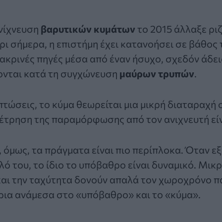
νίχνευση
βαρυτικών κυμάτων
το 2015 άλλαξε ριζ
ι σήμερα, η επιστήμη έχει κατανοήσει σε βάθος
ακρινές πηγές μέσα από έναν ήσυχο, σχεδόν άδε
ονται κατά τη συγχώνευση
μαύρων τρυπών
.
πτώσεις
, το κύμα θεωρείται μια μικρή διαταραχή
έτρηση της παραμόρφωσης από τον ανιχνευτή εί
 όμως, τα πράγματα είναι πιο περίπλοκα. Όταν εξ
ό του, το ίδιο το υπόβαθρο είναι δυναμικό. Μικ
και την ταχύτητα δονούν απαλά τον χωροχρόνο π
ρια ανάμεσα στο «υπόβαθρο» και το «κύμα».