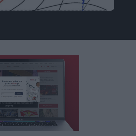
 Letters (2026). DOI: 10.1103/pwbs-xwrh