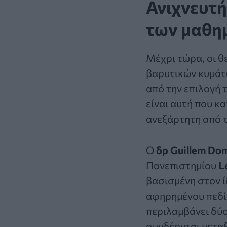
Ανιχνευτ
των μαθη
Μέχρι τώρα, οι θ
βαρυτικών κυμάτ
από την επιλογή 
είναι αυτή που κ
ανεξάρτητη από τ
Ο
δρ Guillem Do
Πανεπιστημίου
L
βασισμένη στον ί
αφηρημένου πεδίο
περιλαμβάνει δύο
συνδέονται μεταξ