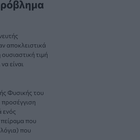
πρόβλημα
χνευτής
αν αποκλειστικά
 ουσιαστική τιμή
να είναι
κής Φυσικής του
ή προσέγγιση
ά ενός
 πείραμα που
ολόγια) που