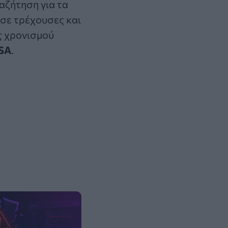
αζήτηση για τα
σε τρέχουσες και
ς χρονισμού
SA
.