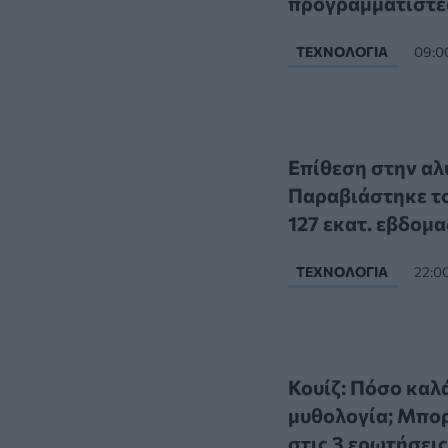
προγραμματιστέ
ΤΕΧΝΟΛΟΓΊΑ
09:0
Επίθεση στην αλ
Παραβιάστηκε το
127 εκατ. εβδομα
ΤΕΧΝΟΛΟΓΊΑ
22:0
Κουίζ: Πόσο καλ
μυθολογία; Μπορ
στις 3 ερωτήσεις