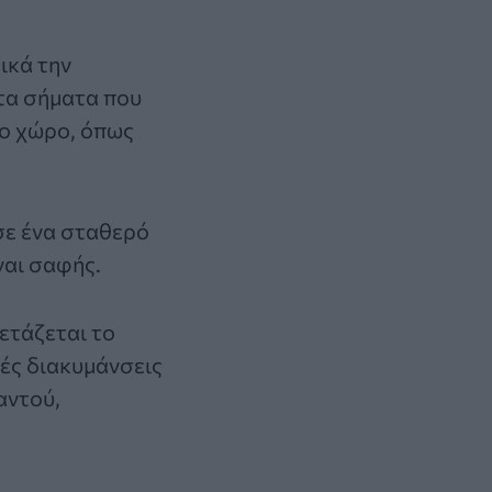
ικά την
 τα σήματα που
ιο χώρο, όπως
 σε ένα σταθερό
ναι σαφής.
ετάζεται το
ρές διακυμάνσεις
αντού,