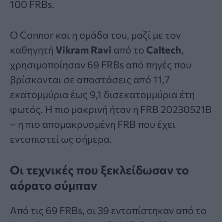
100 FRBs.
Ο Connor και η ομάδα του, μαζί με τον
καθηγητή
Vikram Ravi
από το
Caltech
,
χρησιμοποίησαν 69 FRBs από πηγές που
βρίσκονται σε αποστάσεις από 11,7
εκατομμύρια έως 9,1 δισεκατομμύρια έτη
φωτός. Η πιο μακρινή ήταν η FRB 20230521B
– η πιο απομακρυσμένη FRB που έχει
εντοπιστεί ως σήμερα.
Οι τεχνικές που ξεκλείδωσαν το
αόρατο σύμπαν
Από τις 69 FRBs, οι 39 εντοπίστηκαν από το