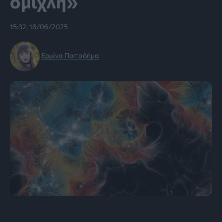
ομίχλη»
15:32, 18/06/2025
Ερμίνα Παπαδήμα
Εικόνα: Jack Madden, IllustrisTNG, Ralf Konietzka, Liam
Connor/CfA