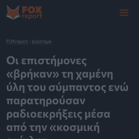
Μετάβαση
στο
Main
περιεχόμενο
Menu
FOXreport
/
Διάστημα
Οι επιστήμονες
«βρήκαν» τη χαμένη
ύλη του σύμπαντος ενώ
παρατηρούσαν
ραδιοεκρήξεις μέσα
από την «κοσμική