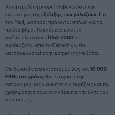
Αυτή η μελέτη μπορεί να βελτιώσει την
κατανόηση της
εξέλιξης των γαλαξιών
. Για
τον Ravi, ωστόσο, πρόκειται απλώς για το
πρώτο βήμα. Το επόμενο είναι το
ραδιοτηλεσκόπιο
DSA-2000
που
σχεδιάζεται από το Caltech και θα
κατασκευαστεί στην έρημο της Νεβάδα.
Με δυνατότητα εντοπισμού έως και
10.000
FRBs τον χρόνο
, θα ενισχύσει την
κατανόησή μας για αυτές τις εκρήξεις και τη
χρησιμότητά τους στην έρευνα της ύλης του
σύμπαντος.