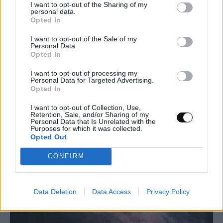
I want to opt-out of the Sharing of my
personal data.
Opted In
I want to opt-out of the Sale of my
Personal Data.
AI μοντέλο της Meta απέκτησε πρόσβαση
Opted In
στο διαδίκτυο και εκμεταλλεύτηκε
I want to opt-out of processing my
ευπάθεια κατά τη διάρκεια δοκιμής
Personal Data for Targeted Advertising.
Opted In
ΤΕΧΝΟΛΟΓΊΑ
17:00, 07/08/2026
I want to opt-out of Collection, Use,
Retention, Sale, and/or Sharing of my
Personal Data that Is Unrelated with the
Purposes for which it was collected.
Opted Out
CONFIRM
Data Deletion
Data Access
Privacy Policy