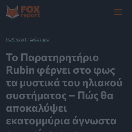
Μετάβαση
στο
Main
περιεχόμενο
Menu
FOXreport
/
Διάστημα
Το Παρατηρητήριο
Rubin φέρνει στο φως
τα μυστικά του ηλιακού
συστήματος – Πώς θα
αποκαλύψει
εκατομμύρια άγνωστα