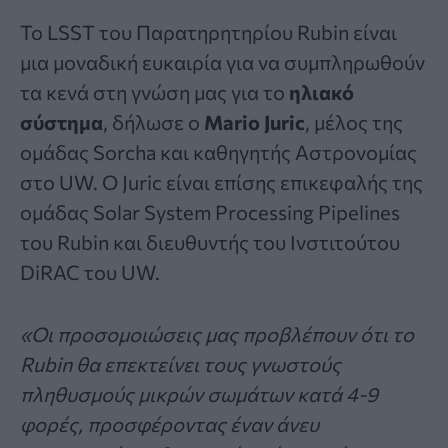
Το LSST του Παρατηρητηρίου Rubin είναι
μια μοναδική ευκαιρία για να συμπληρωθούν
τα κενά στη γνώση μας για το
ηλιακό
σύστημα
, δήλωσε ο
Mario Juric
, μέλος της
ομάδας Sorcha και καθηγητής Αστρονομίας
στο UW. Ο Juric είναι επίσης επικεφαλής της
ομάδας Solar System Processing Pipelines
του Rubin και διευθυντής του Ινστιτούτου
DiRAC του UW.
«Οι προσομοιώσεις μας προβλέπουν ότι το
Rubin θα επεκτείνει τους γνωστούς
πληθυσμούς μικρών σωμάτων κατά 4-9
φορές, προσφέροντας έναν άνευ