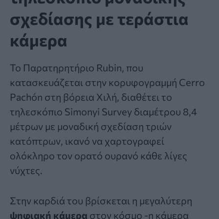
σχεδίασης με τεράστια
κάμερα
Το Παρατηρητήριο Rubin, που
κατασκευάζεται στην κορυφογραμμή Cerro
Pachón στη βόρεια Χιλή, διαθέτει το
τηλεσκόπιο Simonyi Survey διαμέτρου 8,4
μέτρων με μοναδική σχεδίαση τριών
κατόπτρων, ικανό να χαρτογραφεί
ολόκληρο τον ορατό ουρανό κάθε λίγες
νύχτες.
Στην καρδιά του βρίσκεται η μεγαλύτερη
ψηφιακή κάμερα
στον κόσμο -η κάμερα