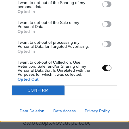
αριθμός που έχει καταγραφεί σήμερα.
I want to opt-out of the Sharing of my
personal data.
Αυτά τα σώματα αντιπροσωπεύουν
Opted In
μερικά από τα πιο παρθένα υλικά, που
I want to opt-out of the Sale of my
χρονολογούνται από τον σχηματισμό
Personal Data.
Opted In
των πλανητών.
I want to opt-out of processing my
37.000
αντικείμενα πέρα από τον
Personal Data for Targeted Advertising.
Opted In
Ποσειδώνα
, κατοίκους της μακρινής
Ζώνης Kuiper – σχεδόν 10 φορές το
I want to opt-out of Collection, Use,
Retention, Sale, and/or Sharing of my
σημερινό σύνολο – φωτίζοντας το
Personal Data that Is Unrelated with the
Purposes for which it was collected.
παρελθόν της μετανάστευσης του
Opted Out
Ποσειδώνα και την ιστορία του
CONFIRM
εξωτερικού
ηλιακού συστήματος
.
Περίπου 1.500–2.000
Κενταύρους
,
Data Deletion
Data Access
Privacy Policy
σώματα σε βραχύβιες τροχιές που
διασταυρώνονται με τους