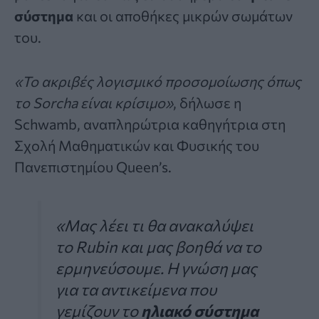
σύστημα
και οι αποθήκες μικρών σωμάτων
του.
«Το ακριβές λογισμικό προσομοίωσης όπως
το Sorcha είναι κρίσιμο»
, δήλωσε η
Schwamb, αναπληρώτρια καθηγήτρια στη
Σχολή Μαθηματικών και Φυσικής του
Πανεπιστημίου Queen’s.
«Μας λέει τι θα ανακαλύψει
το Rubin και μας βοηθά να το
ερμηνεύσουμε. Η γνώση μας
για τα αντικείμενα που
γεμίζουν το
ηλιακό σύστημα