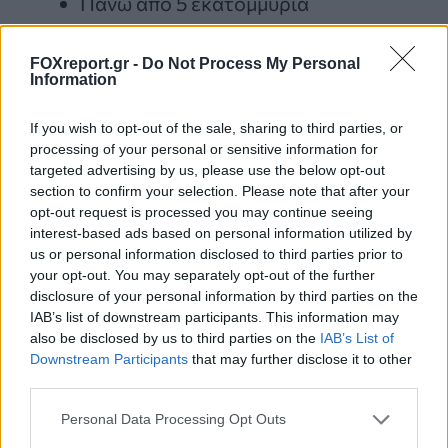
Πάνω από 5 εκατομμύρια
αστεροειδείς κύριας ζώνης
, από
περίπου 1,4 εκατομμύρια σήμερα, με
FOXreport.gr -
Do Not Process My Personal
Information
ακριβή δεδομένα για το χρώμα και την
περιστροφή περίπου ενός στους
If you wish to opt-out of the sale, sharing to third parties, or
processing of your personal or sensitive information for
τρεις αστεροειδείς μέσα στα πρώτα
targeted advertising by us, please use the below opt-out
χρόνια της έρευνας. Αυτό θα
section to confirm your selection. Please note that after your
προσφέρει πρωτοφανή κατανόηση
opt-out request is processed you may continue seeing
interest-based ads based on personal information utilized by
των χαρακτηριστικών και της
us or personal information disclosed to third parties prior to
ιστορίας των δομικών υλικών του
your opt-out. You may separately opt-out of the further
disclosure of your personal information by third parties on the
ηλιακού συστήματος
.
IAB’s list of downstream participants. This information may
109.000
Τρωικούς αστεροειδείς του
also be disclosed by us to third parties on the
IAB’s List of
Downstream Participants
that may further disclose it to other
Δία
, σώματα που μοιράζονται την
third parties.
τροχιά του Δία στα σταθερά σημεία
«Lagrange» – πάνω από επτά φορές ο
Personal Data Processing Opt Outs