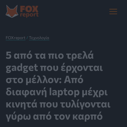
Μετάβαση
στο
Main
περιεχόμενο
Menu
FOXreport
/
Τεχνολογία
5 από τα πιο τρελά
gadget που έρχονται
στο μέλλον: Από
διαφανή laptop μέχρι
κινητά που τυλίγονται
γύρω από τον καρπό