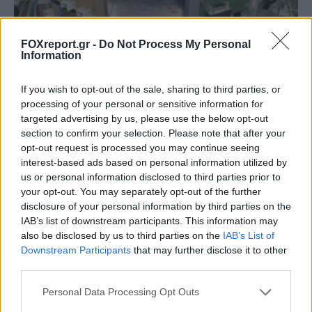
FOXreport.gr -
Do Not Process My Personal
Information
Μικροσκοπικό σύστημα λέιζερ ανοίγει τον
δρόμο για πειράματα θεμελιώδους
If you wish to opt-out of the sale, sharing to third parties, or
processing of your personal or sensitive information for
φυσικής στο διάστημα
targeted advertising by us, please use the below opt-out
section to confirm your selection. Please note that after your
ΕΠΙΣΤΉΜΗ
11:00, 07/08/2026
opt-out request is processed you may continue seeing
interest-based ads based on personal information utilized by
us or personal information disclosed to third parties prior to
your opt-out. You may separately opt-out of the further
disclosure of your personal information by third parties on the
IAB’s list of downstream participants. This information may
also be disclosed by us to third parties on the
IAB’s List of
Downstream Participants
that may further disclose it to other
third parties.
Personal Data Processing Opt Outs