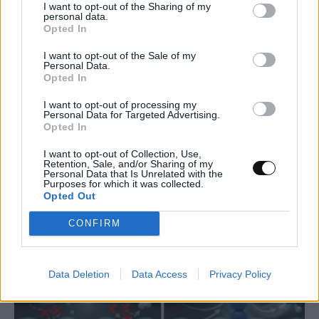
I want to opt-out of the Sharing of my
personal data.
Opted In
I want to opt-out of the Sale of my
Personal Data.
Κενό ασφαλείας στο iCloud Private Relay
Opted In
της Apple μπορεί να αποκαλύψει την
I want to opt-out of processing my
πραγματική διεύθυνση IP
Personal Data for Targeted Advertising.
Opted In
MUST READ
09:00, 07/08/2026
I want to opt-out of Collection, Use,
Retention, Sale, and/or Sharing of my
Personal Data that Is Unrelated with the
Purposes for which it was collected.
Opted Out
CONFIRM
Data Deletion
Data Access
Privacy Policy