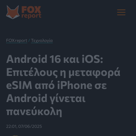
Μετάβαση
στο
Main
περιεχόμενο
Menu
FOXreport
/
Τεχνολογία
Android 16 και iOS:
Επιτέλους η μεταφορά
eSIM από iPhone σε
Android γίνεται
πανεύκολη
22:01, 07/06/2025