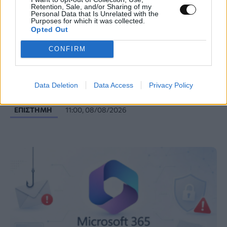
Retention, Sale, and/or Sharing of my
Personal Data that Is Unrelated with the
Purposes for which it was collected.
Opted Out
CONFIRM
Νέα τεχνική διπλασιάζει το φάσμα
λειτουργίας των «λευκών λέιζερ»
Data Deletion
Data Access
Privacy Policy
ΕΠΙΣΤΉΜΗ
11:00, 08/08/2026