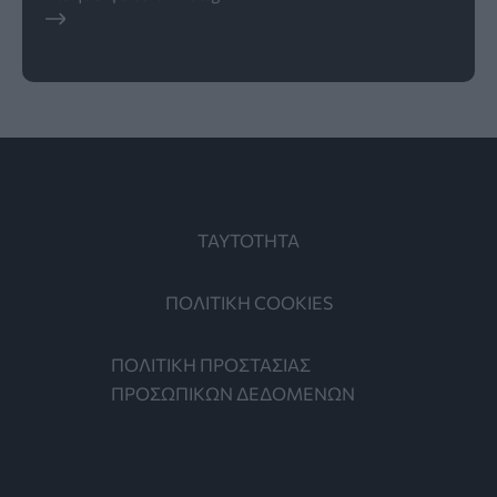
ΤΑΥΤΟΤΗΤΑ
ΠΟΛΙΤΙΚΗ COOKIES
ΠΟΛΙΤΙΚΗ ΠΡΟΣΤΑΣΙΑΣ
ΠΡΟΣΩΠΙΚΩΝ ΔΕΔΟΜΕΝΩΝ