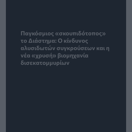
Παγκόσμιος «σκουπιδότοπος»
το Διάστημα: Ο κίνδυνος
αλυσιδωτών συγκρούσεων και η
νέα «χρυσή» βιομηχανία
δισεκατομμυρίων