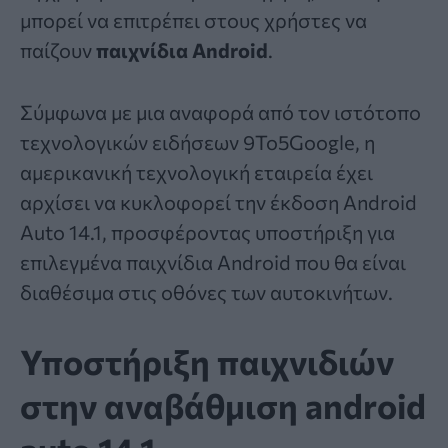
μπορεί να επιτρέπει στους χρήστες να
παίζουν
παιχνίδια Android
.
Σύμφωνα με μια αναφορά από τον ιστότοπο
τεχνολογικών ειδήσεων 9To5Google, η
αμερικανική τεχνολογική εταιρεία έχει
αρχίσει να κυκλοφορεί την έκδοση Android
Auto 14.1, προσφέροντας υποστήριξη για
επιλεγμένα παιχνίδια Android που θα είναι
διαθέσιμα στις οθόνες των αυτοκινήτων.
Υποστήριξη παιχνιδιών
στην αναβάθμιση android