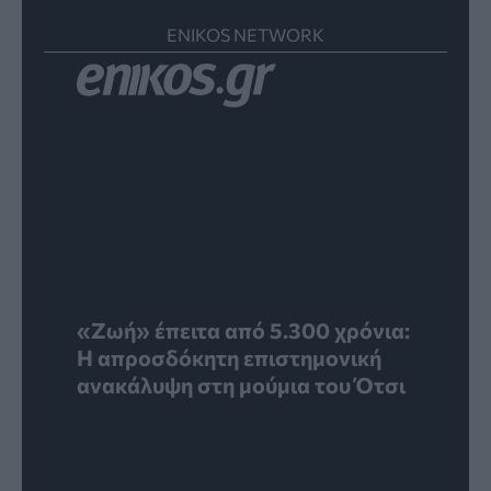
ENIKOS NETWORK
«Ζωή» έπειτα από 5.300 χρόνια:
Η απροσδόκητη επιστημονική
ανακάλυψη στη μούμια του Ότσι