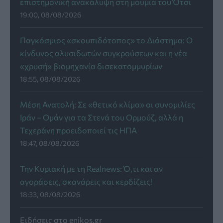
επιστημονική ανακάλυψη στη μούμια του Ότσι
19:00, 08/08/2026
Παγκόσμιος «σκουπιδότοπος» το Διάστημα: Ο
κίνδυνος αλυσιδωτών συγκρούσεων και η νέα
«χρυσή» βιομηχανία δισεκατομμυρίων
18:55, 08/08/2026
Μέση Ανατολή: Σε «θετικό κλίμα» οι συνομιλίες
Ιράν – Ομάν για τα Στενά του Ορμούζ, αλλά η
Τεχεράνη προειδοποιεί τις ΗΠΑ
18:47, 08/08/2026
Την Κυριακή με τη Realnews: Ό,τι και αν
αγοράσεις, σκανάρεις και κερδίζεις!
18:33, 08/08/2026
Ειδήσεις στο enikos.gr