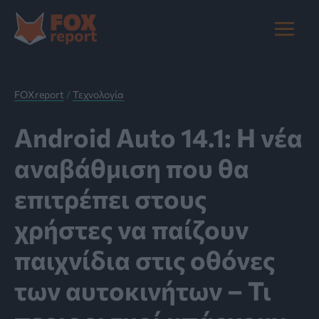
Μετάβαση
στο
Main
περιεχόμενο
Menu
FOXreport
/
Τεχνολογία
Android Auto 14.1: Η νέα
αναβάθμιση που θα
επιτρέπει στους
χρήστες να παίζουν
παιχνίδια στις οθόνες
των αυτοκινήτων – Τι