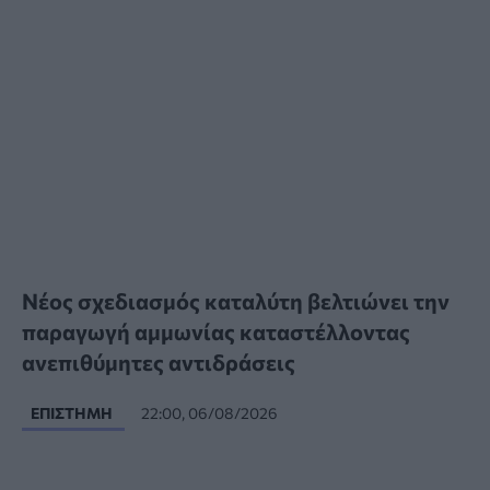
Νέος σχεδιασμός καταλύτη βελτιώνει την
παραγωγή αμμωνίας καταστέλλοντας
ανεπιθύμητες αντιδράσεις
ΕΠΙΣΤΉΜΗ
22:00, 06/08/2026