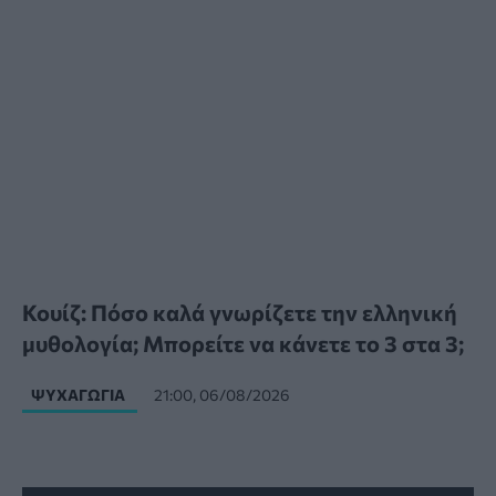
Κουίζ: Πόσο καλά γνωρίζετε την ελληνική
μυθολογία; Μπορείτε να κάνετε το 3 στα 3;
ΨΥΧΑΓΩΓΊΑ
21:00, 06/08/2026