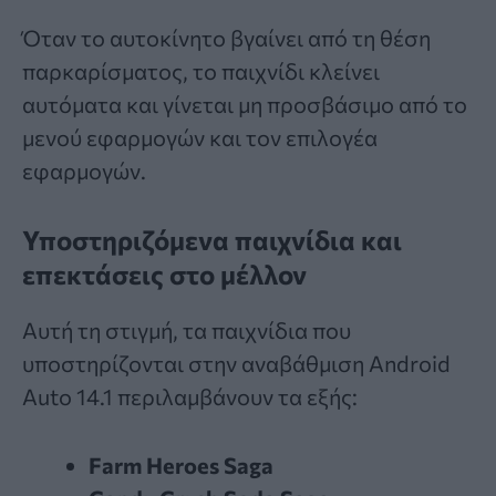
Όταν το αυτοκίνητο βγαίνει από τη θέση
παρκαρίσματος, το παιχνίδι κλείνει
αυτόματα και γίνεται μη προσβάσιμο από το
μενού εφαρμογών και τον επιλογέα
εφαρμογών.
Υποστηριζόμενα παιχνίδια και
επεκτάσεις στο μέλλον
Αυτή τη στιγμή, τα παιχνίδια που
υποστηρίζονται στην αναβάθμιση Android
Auto 14.1 περιλαμβάνουν τα εξής:
Farm Heroes Saga