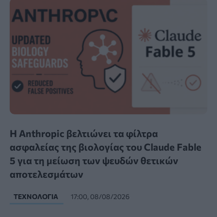
Η Anthropic βελτιώνει τα φίλτρα
ασφαλείας της βιολογίας του Claude Fable
5 για τη μείωση των ψευδών θετικών
αποτελεσμάτων
ΤΕΧΝΟΛΟΓΊΑ
17:00, 08/08/2026