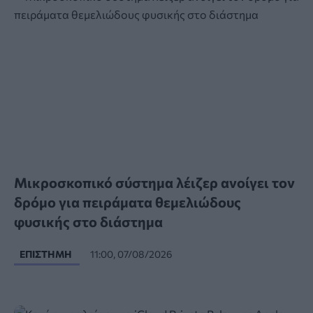
Μικροσκοπικό σύστημα λέιζερ ανοίγει τον
δρόμο για πειράματα θεμελιώδους
φυσικής στο διάστημα
ΕΠΙΣΤΉΜΗ
11:00, 07/08/2026