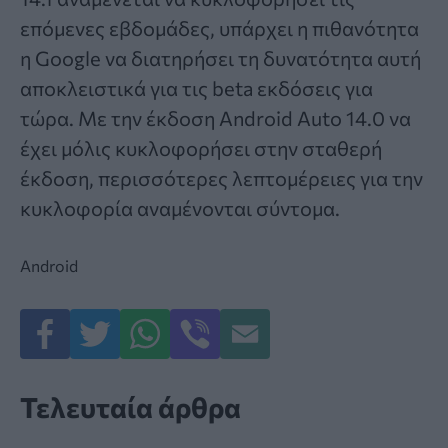
επόμενες εβδομάδες, υπάρχει η πιθανότητα
η Google να διατηρήσει τη δυνατότητα αυτή
αποκλειστικά για τις beta εκδόσεις για
τώρα. Με την έκδοση Android Auto 14.0 να
έχει μόλις κυκλοφορήσει στην σταθερή
έκδοση, περισσότερες λεπτομέρειες για την
κυκλοφορία αναμένονται σύντομα.
Android
Τελευταία άρθρα