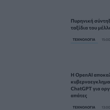
Πυρηνική σύντηξη
ταξίδια του μέλλ
ΤΕΧΝΟΛΟΓΊΑ
15:0
Η OpenAI αποκα
κυβερνοεγκλημα
ChatGPT για οργ
απάτες
ΤΕΧΝΟΛΟΓΊΑ
13:0