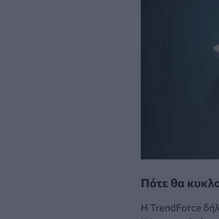
Πότε θα κυκλ
Η TrendForce δή