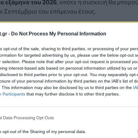
ρο εξάμηνο του 2026
, οπότε η συσκευή θα μπορού
ν Σεπτέμβριο του επόμενου έτους.
δομάδα, ο Kuo δήλωσε ότι το αναδιπλούμενο iPh
.gr -
Do Not Process My Personal Information
της Samsung) θα διαθέτει εσωτερική οθόνη χωρίς
τι
η Apple θα πετύχει αυτό το κατόρθωμα χρησι
to opt-out of the sale, sharing to third parties, or processing of your per
formation for targeted advertising by us, please use the below opt-out s
οθόνης που έχει τρυπηθεί με λέιζερ, η οποία μπ
r selection. Please note that after your opt-out request is processed y
ν πίεση που δημιουργείται από την κάμψη.
eing interest-based ads based on personal information utilized by us or
disclosed to third parties prior to your opt-out. You may separately opt-
losure of your personal information by third parties on the IAB’s list of
τι το αναδιπλούμενο iPhone θα έχει
δύο πίσω κάμ
. This information may also be disclosed by us to third parties on the
IA
Participants
that may further disclose it to other third parties.
 και ένα κουμπί λειτουργίας Touch ID αντί για F
l Data Processing Opt Outs
o opt-out of the Sharing of my personal data.