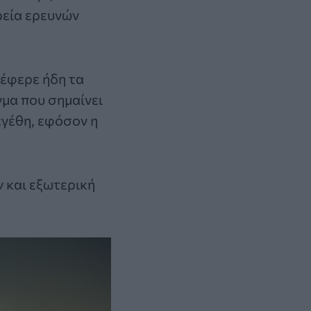
ρεία ερευνών
νέφερε ήδη τα
γμα που σημαίνει
εγέθη, εφόσον η
ν και εξωτερική