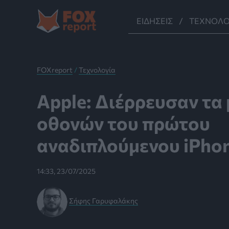
Μετάβαση
στο
ΕΙΔΉΣΕΙΣ
ΤΕΧΝΟΛΟ
περιεχόμενο
FOXreport
/
Τεχνολογία
Apple: Διέρρευσαν τα
οθονών του πρώτου
αναδιπλούμενου iPho
14:33, 23/07/2025
Σήφης Γαρυφαλάκης