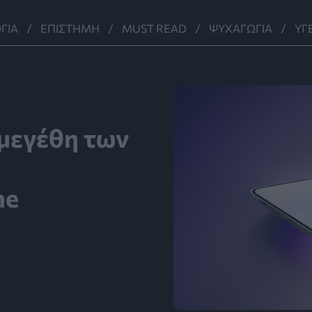
ΓΊΑ
ΕΠΙΣΤΉΜΗ
MUST READ
ΨΥΧΑΓΩΓΊΑ
ΥΓ
 μεγέθη των
ne