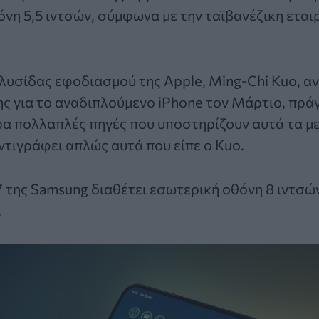
όνη 5,5 ιντσών, σύμφωνα με την
ταϊβανέζικη εται
λυσίδας εφοδιασμού της Apple, Ming-Chi Kuo, α
ης για το αναδιπλούμενο iPhone τον Μάρτιο, πρά
α πολλαπλές πηγές που υποστηρίζουν αυτά τα μ
ντιγράφει απλώς αυτά που είπε ο Kuo.
 7 της Samsung διαθέτει εσωτερική οθόνη 8 ιντσώ
.