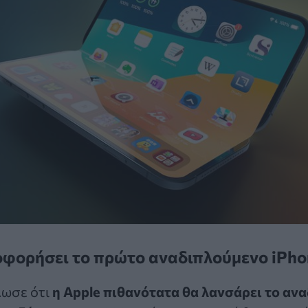
οφορήσει το πρώτο αναδιπλούμενο iPho
λωσε ότι
η Apple πιθανότατα θα λανσάρει το αν