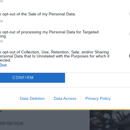
ία άρθρα
In
o opt-out of the Sale of my Personal Data.
In
υσίδα εφοδιασμού του npm:
to opt-out of processing my Personal Data for Targeted
ing.
 δημοφιλές πακέτο Keyv με
In
διαίες λήψεις
o opt-out of Collection, Use, Retention, Sale, and/or Sharing
ersonal Data that Is Unrelated with the Purposes for which it
0, 05/08/2026
lected.
Out
CONFIRM
ά θυμάσαι την ελληνική
Data Deletion
Data Access
Privacy Policy
είς να απαντήσεις σωστά και
;
, 05/08/2026