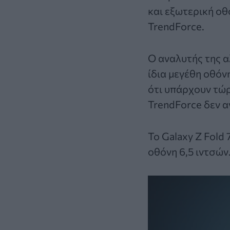
και εξωτερική οθ
TrendForce.
Ο αναλυτής της α
ίδια μεγέθη οθόν
ότι υπάρχουν τώρ
TrendForce δεν α
Το Galaxy Z Fold
οθόνη 6,5 ιντσών