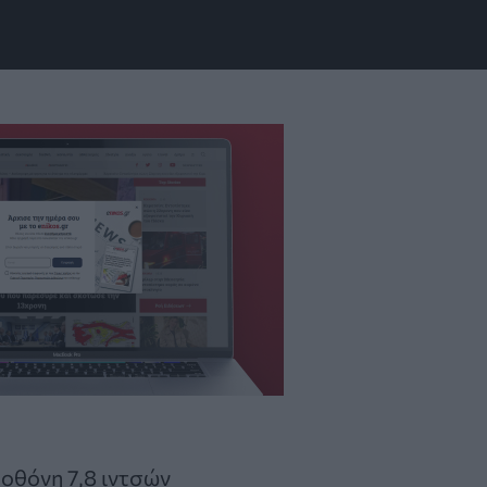
 οθόνη 7,8 ιντσών