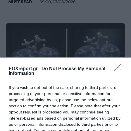
MUST READ
09:00, 07/08/2026
FOXreport.gr -
Do Not Process My Personal
Information
If you wish to opt-out of the sale, sharing to third parties, or
processing of your personal or sensitive information for
targeted advertising by us, please use the below opt-out
Νέος σχεδιασμός καταλύτη βελτιώνει την
section to confirm your selection. Please note that after your
παραγωγή αμμωνίας καταστέλλοντας
opt-out request is processed you may continue seeing
interest-based ads based on personal information utilized by
ανεπιθύμητες αντιδράσεις
us or personal information disclosed to third parties prior to
your opt-out. You may separately opt-out of the further