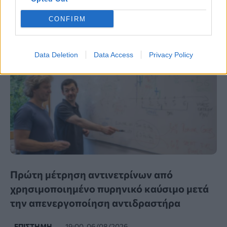
CONFIRM
Data Deletion
Data Access
Privacy Policy
Πρώτη μέτρηση αντινετρίνων από
χρησιμοποιημένο πυρηνικό καύσιμο μετά
την απενεργοποίηση αντιδραστήρα
ΕΠΙΣΤΉΜΗ
19:00, 06/08/2026