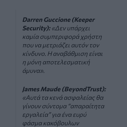
Darren Guccione (Keeper
Security):
«Δεν υπάρχει
καμία συμπεριφορά χρήστη
που να μετριάζει αυτόν τον
κίνδυνο. Η αναβάθμιση είναι
η μόνη αποτελεσματική
άμυνα»
.
James Maude (BeyondTrust):
«Αυτά τα κενά ασφαλείας θα
γίνουν σύντομα “απαραίτητα
εργαλεία” για ένα ευρύ
φάσμα κακόβουλων