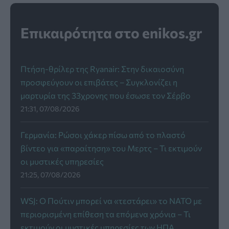
Επικαιρότητα στο enikos.gr
Πτήση-θρίλερ της Ryanair: Στην δικαιοσύνη
προσφεύγουν οι επιβάτες – Συγκλονίζει η
μαρτυρία της 33χρονης που έσωσε τον Σέρβο
21:31, 07/08/2026
Γερμανία: Ρώσοι χάκερ πίσω από το πλαστό
βίντεο για «παραίτηση» του Μερτς – Τι εκτιμούν
οι μυστικές υπηρεσίες
21:25, 07/08/2026
WSJ: Ο Πούτιν μπορεί να «τεστάρει» το ΝΑΤΟ με
περιορισμένη επίθεση τα επόμενα χρόνια – Τι
εκτιμούν οι μυστικές υπηρεσίες των ΗΠΑ