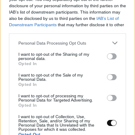
ΕΠΙΣΤΉΜΗ
22:00, 06/08/2026
disclosure of your personal information by third parties on the
IAB’s list of downstream participants. This information may
also be disclosed by us to third parties on the
IAB’s List of
Downstream Participants
that may further disclose it to other
third parties.
Personal Data Processing Opt Outs
I want to opt-out of the Sharing of my
personal data.
Opted In
I want to opt-out of the Sale of my
Personal Data.
Opted In
I want to opt-out of processing my
Personal Data for Targeted Advertising.
Opted In
Κουίζ: Πόσο καλά γνωρίζετε την ελληνική
I want to opt-out of Collection, Use,
μυθολογία; Μπορείτε να κάνετε το 3 στα 3;
Retention, Sale, and/or Sharing of my
Personal Data that Is Unrelated with the
Purposes for which it was collected.
ΨΥΧΑΓΩΓΊΑ
21:00, 06/08/2026
Opted Out