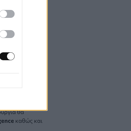
ά με ό,τι βλέπουν
ροϊόντα μέσα από
συμβάντα στο
ύματα, θα
ητικές
 από την
υσικής
ουργία θα
igence
καθώς και