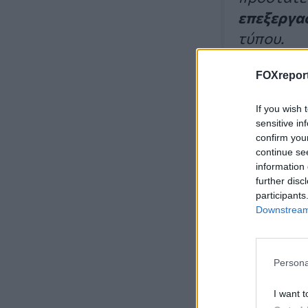
επεξεργασ
τύπου.
FOXreport
If you wish 
Ο Federighi αποκ
sensitive in
confirm you
μέσα στη χρονιά.
continue se
information 
Apple: Πώ
further disc
participants
τεχνητής
Downstream 
Η εταιρεία ανέφε
Persona
οπτική νοημοσύ
I want t
αλλά και σε ό,τι