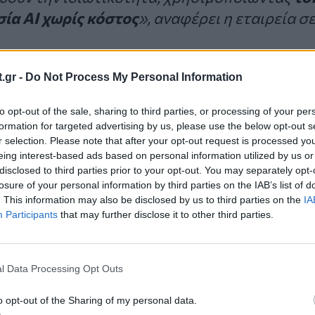
ία AI χωρίς κόστος
», αναφέρει η εταιρεία σ
.gr -
Do Not Process My Personal Information
to opt-out of the sale, sharing to third parties, or processing of your per
άλυψε επίσης ότι θα υπάρξουν
ενημερώσεις για τ
formation for targeted advertising by us, please use the below opt-out s
r selection. Please note that after your opt-out request is processed y
eing interest-based ads based on personal information utilized by us or
disclosed to third parties prior to your opt-out. You may separately opt-
ς θα εφαρμοστούν τα χαρακ
losure of your personal information by third parties on the IAB’s list of
. This information may also be disclosed by us to third parties on the
IA
 νοημοσύνης
Participants
that may further disclose it to other third parties.
ρε ότι η λειτουργία
οπτικής αναζήτησης
, η οποί
l Data Processing Opt Outs
νη
, θα επεκταθεί ώστε να λειτουργεί όχι μόνο μέ
o opt-out of the Sharing of my personal data.
 προβάλλεται στην οθόνη της συσκευής.