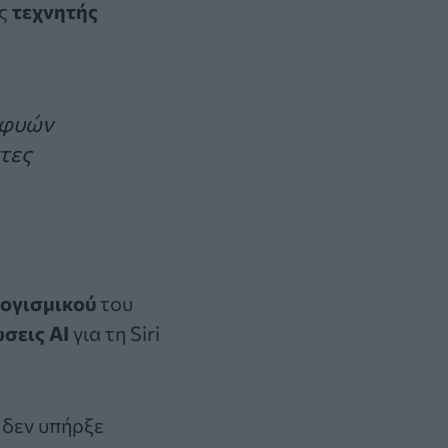
ης
τεχνητής
υφυών
τες
λογισμικού
του
σεις AI
για τη Siri
 δεν υπήρξε