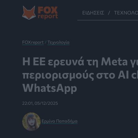
Μετάβαση
στο
ΕΙΔΉΣΕΙΣ
ΤΕΧΝΟΛΟ
περιεχόμενο
FOXreport
/
Τεχνολογία
Η ΕΕ ερευνά τη Meta γ
περιορισμούς στο AI c
WhatsApp
22:01, 05/12/2025
Ερμίνα Παπαδήμα