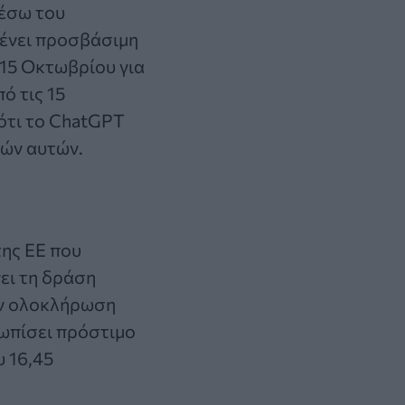
μέσω του
μένει προσβάσιμη
 15 Οκτωβρίου για
ό τις 15
 ότι το ChatGPT
γών αυτών.
της ΕΕ που
ει τη δράση
ην ολοκλήρωση
τωπίσει πρόστιμο
 16,45