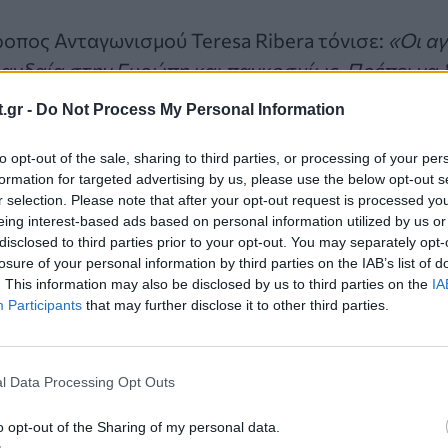
οπος Ανταγωνισμού Teresa Ribera τόνισε:
«Οι αγ
αγδαία στην Ευρώπη και παγκοσμίως. Πρέπει να
 πολίτες και οι επιχειρήσεις θα επωφεληθούν πλ
.gr -
Do Not Process My Personal Information
 επανάσταση και να αποτρέψουμε τους κυρίαρχο
κατάχρηση της δύναμής τους για να αποκλείσουν
to opt-out of the sale, sharing to third parties, or processing of your per
formation for targeted advertising by us, please use the below opt-out s
r selection. Please note that after your opt-out request is processed y
eing interest-based ads based on personal information utilized by us or
disclosed to third parties prior to your opt-out. You may separately opt-
losure of your personal information by third parties on the IAB’s list of
. This information may also be disclosed by us to third parties on the
IA
Participants
that may further disclose it to other third parties.
l Data Processing Opt Outs
ία άρθρα
o opt-out of the Sharing of my personal data.