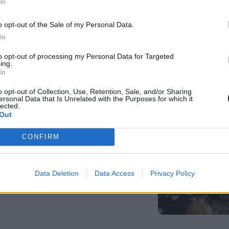
In
υσίδα εφοδιασμού του npm:
o opt-out of the Sale of my Personal Data.
 δημοφιλές πακέτο Keyv με
In
διαίες λήψεις
to opt-out of processing my Personal Data for Targeted
ing.
In
0, 05/08/2026
o opt-out of Collection, Use, Retention, Sale, and/or Sharing
ersonal Data that Is Unrelated with the Purposes for which it
lected.
Out
ά θυμάσαι την ελληνική
CONFIRM
είς να απαντήσεις σωστά και
;
Data Deletion
Data Access
Privacy Policy
, 05/08/2026