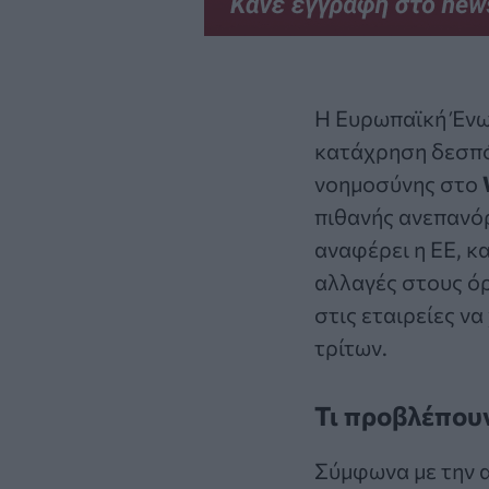
Η Ευρωπαϊκή Ένω
κατάχρηση δεσπό
νοημοσύνης στο
πιθανής ανεπανό
αναφέρει η ΕΕ, κ
αλλαγές στους ό
στις εταιρείες ν
τρίτων.
Τι προβλέπουν
Σύμφωνα με την α