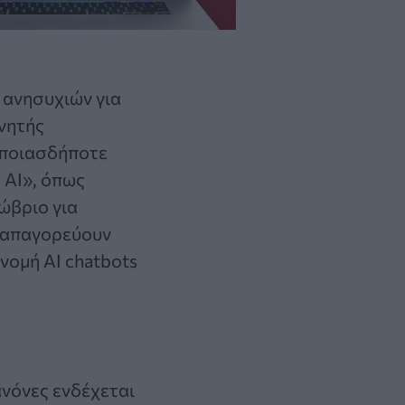
ανησυχιών για
νητής
οποιασδήποτε
 AI», όπως
ώβριο για
υ απαγορεύουν
νομή AI chatbots
ανόνες ενδέχεται