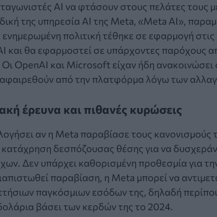
ταγωνιστές AI να φτάσουν στους πελάτες τους 
δική της υπηρεσία AI της Meta, «Meta AI», παρα
 ενημερωμένη πολιτική τέθηκε σε εφαρμογή στις
I και θα εφαρμοστεί σε υπάρχοντες παρόχους απ
 Οι OpenAI και Microsoft είχαν ήδη ανακοινώσει
α αφαιρεθούν από την πλατφόρμα λόγω των αλλα
ακή έρευνα και πιθανές κυρώσεις
λογήσει αν η Meta παραβίασε τους κανονισμούς 
 κατάχρηση δεσπόζουσας θέσης για να δυσχεράν
χων. Δεν υπάρχει καθορισμένη προθεσμία για τ
διαπιστωθεί παραβίαση, η Meta μπορεί να αντιμε
ετήσιων παγκόσμιων εσόδων της, δηλαδή περίπου
ολάρια βάσει των κερδών της το 2024.