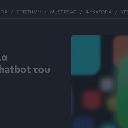
ΓΊΑ
ΕΠΙΣΤΉΜΗ
MUST READ
ΨΥΧΑΓΩΓΊΑ
ΥΓ
ια
hatbot του