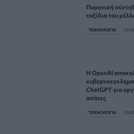
Πυρηνική σύντηξη
ταξίδια του μέλλ
ΤΕΧΝΟΛΟΓΊΑ
15:0
Η OpenAI αποκα
κυβερνοεγκλημα
ChatGPT για οργ
απάτες
ΤΕΧΝΟΛΟΓΊΑ
13:0