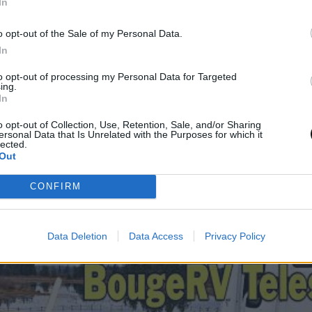
In
α και κοστολόγηση
o opt-out of the Sale of my Personal Data.
In
χείο που λείπει από τη συγκεκριμένη συσκευή είν
to opt-out of processing my Personal Data for Targeted
 επέτρεπε τη γρήγορη και εύκολη στερέωσή της σ
ing.
In
αρνητικά του προϊόντος μπορεί να προσμετρηθεί 
ατασκευή του, καθώς και η αρχική του τιμή.
o opt-out of Collection, Use, Retention, Sale, and/or Sharing
ersonal Data that Is Unrelated with the Purposes for which it
lected.
Out
ιανικής του BougeRV T1 ανέρχεται στα 119.99 δο
χνά διαθέσιμη με έκπτωση στα 84.99 δολάρια, π
CONFIRM
ρον για ένα τόσο πολυλειτουργικό εργαλείο.
Data Deletion
Data Access
Privacy Policy