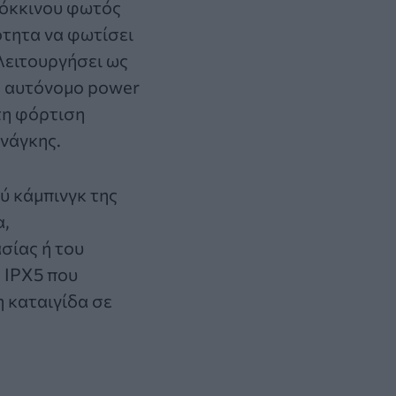
κόκκινου φωτός
ότητα να φωτίσει
λειτουργήσει ως
ς αυτόνομο power
τη φόρτιση
νάγκης.
ύ κάμπινγκ της
α,
σίας ή του
 IPX5 που
η καταιγίδα σε