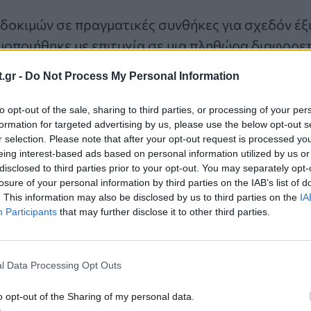
 δοκιμών σε πραγματικές συνθήκες για σχεδόν έξι
μοποιήθηκε με επιτυχία σε μια πληθώρα διαφορε
.gr -
Do Not Process My Personal Information
τισμό κάμπινγκ κατά τη διάρκεια προβολής ταινί
to opt-out of the sale, sharing to third parties, or processing of your per
formation for targeted advertising by us, please use the below opt-out s
r selection. Please note that after your opt-out request is processed y
ικό φως για τη συναρμολόγηση ενός ποδηλάτου.
eing interest-based ads based on personal information utilized by us or
disclosed to third parties prior to your opt-out. You may separately opt-
ροχή ενέργειας σε φορητό υπολογιστή κατά τη δι
losure of your personal information by third parties on the IAB’s list of
ια.
. This information may also be disclosed by us to third parties on the
IA
ιθεώρηση του κάτω μέρους ενός δαπέδου μετά απ
Participants
that may further disclose it to other third parties.
εγχο των υγρών της μηχανής ενός αυτοκινήτου με 
ένου γάντζου.
l Data Processing Opt Outs
θαρισμό στενών και σκοτεινών σημείων, καθώς με
πορεί να χωρέσει σε πολύ περιορισμένους χώρου
o opt-out of the Sharing of my personal data.