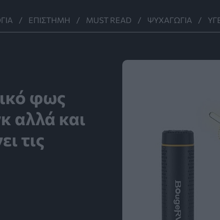
ΓΊΑ
ΕΠΙΣΤΉΜΗ
MUST READ
ΨΥΧΑΓΩΓΊΑ
ΥΓ
ικό φως
γκ αλλά και
ει τις