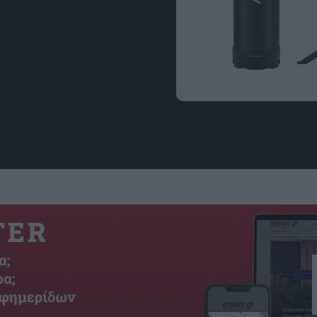
Εικόνα: bougerv.com