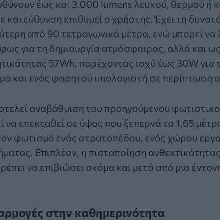
θύνουν έως και 3.000 lumens λευκού, θερμού ή 
 κατεύθυνση επιθυμεί ο χρήστης. Έχει τη δυνατ
ύτερη από 90 τετραγωνικά μέτρα, ενώ μπορεί να 
φως για τη δημιουργία ατμόσφαιρας, αλλά και ω
τικότητας 57Wh, παρέχοντας ισχύ έως 30W για 
μα και ενός φορητού υπολογιστή σε περίπτωση α
ποτελεί αναβάθμιση του προηγούμενου φωτιστικο
ί να επεκταθεί σε ύψος που ξεπερνά τα 1,65 μέτρ
τον φωτισμό ενός στρατοπέδου, ενός χώρου εργα
ήματος. Επιπλέον, η πιστοποίηση ανθεκτικότητας
τρέπει να επιβιώσει ακόμα και μετά από μια έντον
αρμογές στην καθημερινότητα