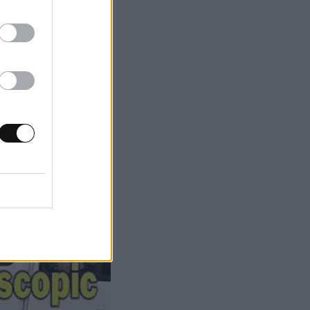
αι μια μαγνητική
ε μεταλλικές
η έντονη αίσθηση
λάρια, ωστόσο η
οσό που θεωρείται