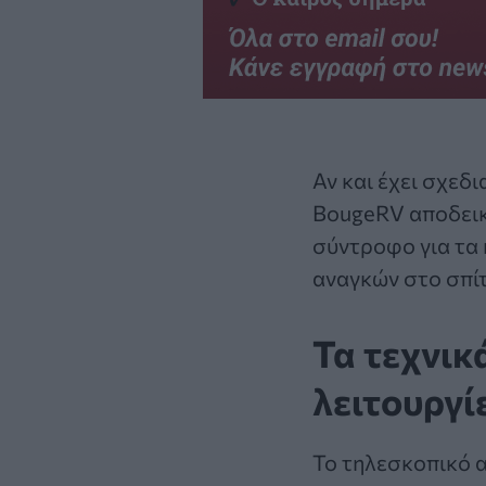
Αν και έχει σχεδ
BougeRV αποδεικν
σύντροφο για τα 
αναγκών στο σπίτ
Τα τεχνικ
λειτουργί
Το τηλεσκοπικό α