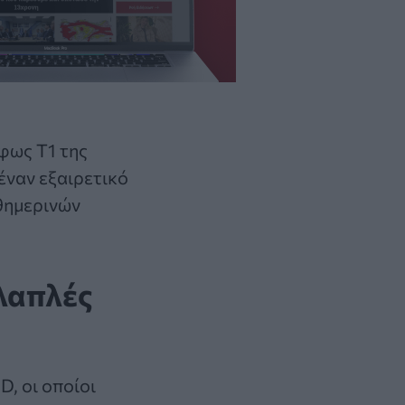
ό φως
T1
της
έναν εξαιρετικό
αθημερινών
λλαπλές
, οι οποίοι