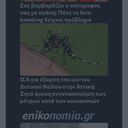
Σας βομβαρδίζει ο σύντροφος
σας με αγάπη; Πότε το love
bombing δείχνει πρόβλημα
ΙΣΑ για έξαρση του ιού του
Δυτικού Νείλου στην Αττική:
Ζητά άμεση εντατικοποίηση των
μέτρων κατά των κουνουπιών