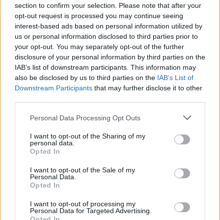
section to confirm your selection. Please note that after your
opt-out request is processed you may continue seeing
interest-based ads based on personal information utilized by
us or personal information disclosed to third parties prior to
your opt-out. You may separately opt-out of the further
disclosure of your personal information by third parties on the
IAB’s list of downstream participants. This information may
also be disclosed by us to third parties on the
IAB’s List of
Downstream Participants
that may further disclose it to other
third parties.
Personal Data Processing Opt Outs
I want to opt-out of the Sharing of my
personal data.
Κενό ασφαλείας στο iCloud Private Relay
Opted In
της Apple μπορεί να αποκαλύψει την
I want to opt-out of the Sale of my
πραγματική διεύθυνση IP
Personal Data.
Opted In
MUST READ
09:00, 07/08/2026
I want to opt-out of processing my
Personal Data for Targeted Advertising.
Opted In