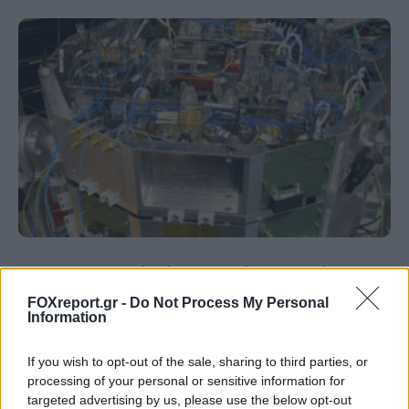
Μικροσκοπικό σύστημα λέιζερ ανοίγει τον
δρόμο για πειράματα θεμελιώδους
FOXreport.gr -
Do Not Process My Personal
Information
φυσικής στο διάστημα
If you wish to opt-out of the sale, sharing to third parties, or
ΕΠΙΣΤΉΜΗ
11:00, 07/08/2026
processing of your personal or sensitive information for
targeted advertising by us, please use the below opt-out