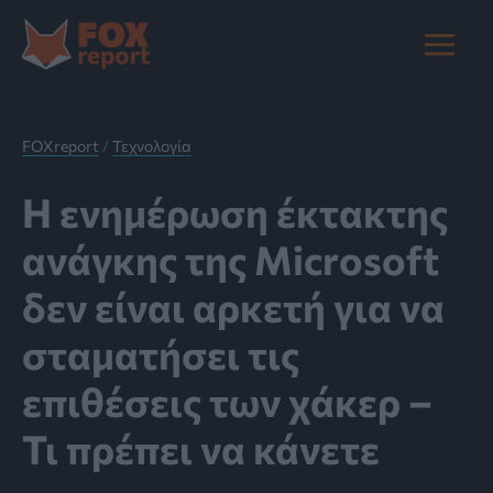
Μετάβαση
στο
Main
περιεχόμενο
Menu
FOXreport
/
Τεχνολογία
Η ενημέρωση έκτακτης
ανάγκης της Microsoft
δεν είναι αρκετή για να
σταματήσει τις
επιθέσεις των χάκερ –
Τι πρέπει να κάνετε