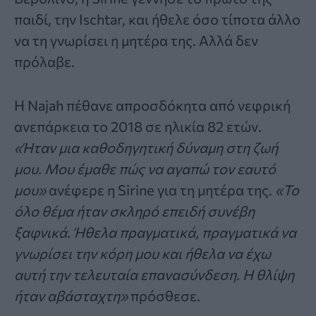
παιδί, την Ischtar, και ήθελε όσο τίποτα άλλο
να τη γνωρίσει η μητέρα της. Αλλά δεν
πρόλαβε.
Η Najah πέθανε απροσδόκητα από νεφρική
ανεπάρκεια το 2018 σε ηλικία 82 ετών.
«Ήταν μια καθοδηγητική δύναμη στη ζωή
μου. Μου έμαθε πώς να αγαπώ τον εαυτό
μου»
ανέφερε η Sirine για τη μητέρα της.
«Το
όλο θέμα ήταν σκληρό επειδή συνέβη
ξαφνικά. Ήθελα πραγματικά, πραγματικά να
γνωρίσει την κόρη μου και ήθελα να έχω
αυτή την τελευταία επανασύνδεση. Η θλίψη
ήταν αβάσταχτη»
πρόσθεσε.