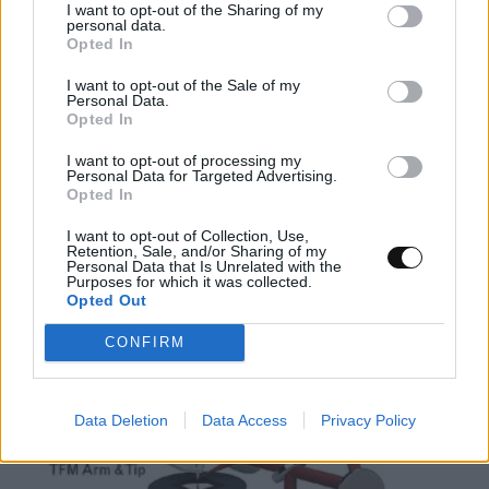
I want to opt-out of the Sharing of my
προσκολλώνται πολύ σε κάτι τέτοιο, γιατί
personal data.
Opted In
μπορεί να είναι επικίνδυνο» τόνισε η Sirine.
I want to opt-out of the Sale of my
Personal Data.
AI
Opted In
I want to opt-out of processing my
Personal Data for Targeted Advertising.
Opted In
I want to opt-out of Collection, Use,
Retention, Sale, and/or Sharing of my
Τελευταία άρθρα
Personal Data that Is Unrelated with the
Purposes for which it was collected.
Opted Out
CONFIRM
Data Deletion
Data Access
Privacy Policy