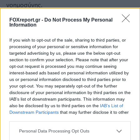
νοημοσύνης.
FOXreport.gr -
Do Not Process My Personal
Το chatbot του Project December έδωσε στη
Information
Sirine το «αντίο» που χρειαζόταν, αλλά
If you wish to opt-out of the sale, sharing to third parties, or
προειδοποίησε τους πενθούντες να είναι
processing of your personal or sensitive information for
προσεκτικοί.
targeted advertising by us, please use the below opt-out
section to confirm your selection. Please note that after your
opt-out request is processed you may continue seeing
«Είναι πολύ χρήσιμο και πολύ
interest-based ads based on personal information utilized by
us or personal information disclosed to third parties prior to
επαναστατικό. Ήμουν πολύ προσεκτική για
your opt-out. You may separately opt-out of the further
να μην εμπλακώ υπερβολικά με αυτό.
disclosure of your personal information by third parties on the
Μπορώ να δω τους ανθρώπους να εθίζονται
IAB’s list of downstream participants. This information may
also be disclosed by us to third parties on the
IAB’s List of
εύκολα στη χρήση του, να απογοητεύονται
Downstream Participants
that may further disclose it to other
από αυτό, να θέλουν να το πιστέψουν σε
third parties.
σημείο που μπορεί να γίνει κακό. Δεν θα
Personal Data Processing Opt Outs
συνιστούσα στους ανθρώπους να