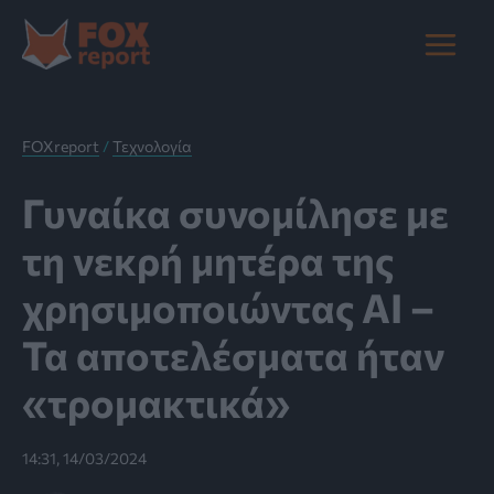
Μετάβαση
στο
Main
περιεχόμενο
Menu
FOXreport
/
Τεχνολογία
Γυναίκα συνομίλησε με
τη νεκρή μητέρα της
χρησιμοποιώντας ΑΙ –
Τα αποτελέσματα ήταν
«τρομακτικά»
14:31, 14/03/2024