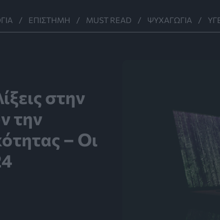
ΓΊΑ
ΕΠΙΣΤΉΜΗ
MUST READ
ΨΥΧΑΓΩΓΊΑ
ΥΓ
λίξεις στην
ν την
κότητας – Οι
24