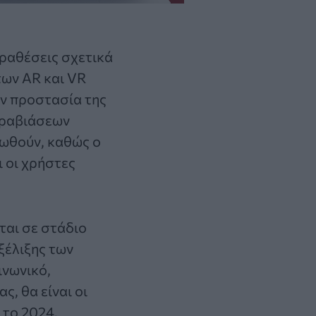
ραθέσεις σχετικά
των AR και VR
ην προστασία της
αραβιάσεων
ιωθούν, καθώς ο
 οι χρήστες
ται σε στάδιο
ξέλιξης των
ινωνικό,
ς, θα είναι οι
 το 2024.