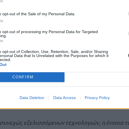
In
 χρήστη.
o opt-out of the Sale of my Personal Data.
ικών πρόσβασης θα είναι λιγότερο ανη
In
ία τους συνεχίζει να μειώνεται
to opt-out of processing my Personal Data for Targeted
ing.
In
για τη μείωση της ανησυχίας σχετικά με τη διαρ
o opt-out of Collection, Use, Retention, Sale, and/or Sharing
η αυξανόμενη επικράτηση της διπλής ταυτοποίησ
ersonal Data that Is Unrelated with the Purposes for which it
lected.
 για την επιβεβαίωση της σύνδεσής σας που απο
Out
ται σε μια ειδική εφαρμογή ελέγχου ταυτότητας,
CONFIRM
rd Manager. Επιπλέον, ορισμένες υπηρεσίες, όπω
υτοποίηση “χωρίς κωδικό” μέσω passkeys, αντίστ
ούν τη βιομετρική ταυτοποίηση αντί των παραδ
Data Deletion
Data Access
Privacy Policy
 συνεχώς εξελισσόμενων τεχνολογιών, η έννοια 