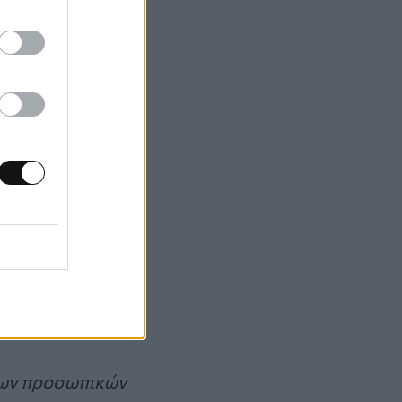
συχητική,
ροή κωδικών
ης με έναν
στέλλεται μέσω
 όπως το
ς η Google,
οιχα και άλλες
οσιακών κωδικών
των προσωπικών