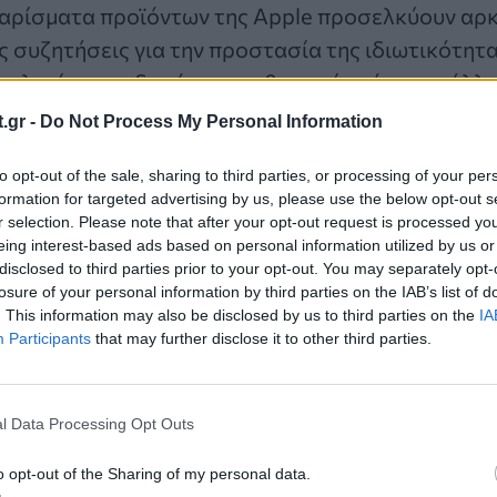
αρίσματα προϊόντων της Apple προσελκύουν αρκ
 συζητήσεις για την προστασία της ιδιωτικότητα
χνολογίες που δεν έχουν ρυθμιστεί ακόμη κατάλλ
Apple Vision Pro και την αυξανόμενη ενσωμάτωσ
.gr -
Do Not Process My Personal Information
οι ανησυχίες για την προστασία της ιδιωτικότητας
to opt-out of the sale, sharing to third parties, or processing of your per
εντρο.
formation for targeted advertising by us, please use the below opt-out s
r selection. Please note that after your opt-out request is processed y
 ιδιωτικότητας μέσω της εμφάνισης τω
eing interest-based ads based on personal information utilized by us or
disclosed to third parties prior to your opt-out. You may separately opt-
losure of your personal information by third parties on the IAB’s list of
ηθών-bots, που χρησιμοποιούν τη γλωσσική επεξ
. This information may also be disclosed by us to third parties on the
IA
κυστική ευκαιρία για την ενίσχυση της ιδιωτικό
Participants
that may further disclose it to other third parties.
είς. Φανταστείτε ένα μέλλον όπου οι βοηθοί-bot
 διαφύλαξη των προσωπικών δεδομένων, ιδίως κα
l Data Processing Opt Outs
ς εξελιγμένος βοηθός bot θα μπορούσε να χειρίζ
στών, διασφαλίζοντας την προστασία ευαίσθητω
o opt-out of the Sharing of my personal data.