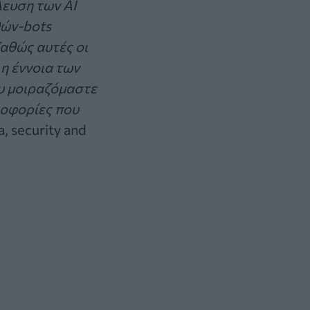
λευση των AI
θών-
bots
αθώς αυτές οι
η έννοια των
υ μοιραζόμαστε
ροφορίες που
a, security and