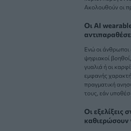
Ακολουθούν οι πρ
Οι AI wearabl
αντιπαραθέσει
Ενώ οι άνθρωποι 
ψηφιακοί βοηθοί,
γυαλιά ή οι καρφ
εμφανής χαρακτή
πραγματική ανησυ
τους, εάν υποθέσο
Οι εξελίξεις σ
καθιερώσουν 