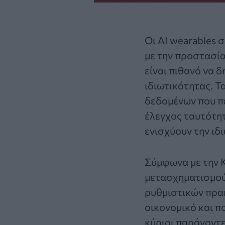
Οι AI wearables
με την προστασία
είναι πιθανό να 
ιδιωτικότητας. Τ
δεδομένων που π
έλεγχος ταυτότητ
ενισχύουν την ιδ
Σύμφωνα με την
μετασχηματισμού 
ρυθμιστικών πρακ
οικονομικό και πο
κύριοι παράγοντε