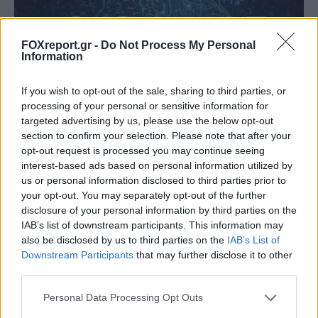
FOXreport.gr -
Do Not Process My Personal
Information
If you wish to opt-out of the sale, sharing to third parties, or
processing of your personal or sensitive information for
targeted advertising by us, please use the below opt-out
section to confirm your selection. Please note that after your
Η OpenAI βάζει φρένο σε νέο μοντέλο
opt-out request is processed you may continue seeing
interest-based ads based on personal information utilized by
λόγω ισχυρών δυνατοτήτων
us or personal information disclosed to third parties prior to
κυβερνοασφάλειας
your opt-out. You may separately opt-out of the further
disclosure of your personal information by third parties on the
ΤΕΧΝΟΛΟΓΊΑ
13:00, 09/08/2026
IAB’s list of downstream participants. This information may
also be disclosed by us to third parties on the
IAB’s List of
Downstream Participants
that may further disclose it to other
third parties.
Personal Data Processing Opt Outs