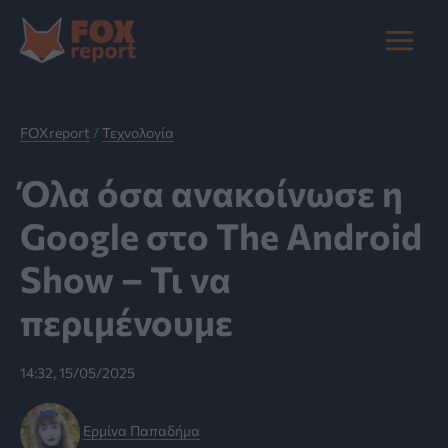
Μετάβαση
στο
Main
περιεχόμενο
Menu
FOXreport
/
Τεχνολογία
Όλα όσα ανακοίνωσε η
Google στο The Android
Show – Τι να
περιμένουμε
14:32, 15/05/2025
Ερμίνα Παπαδήμα