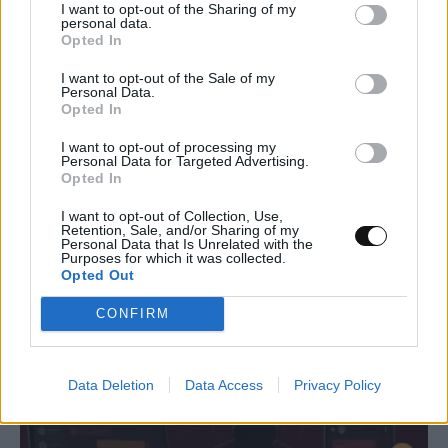
I want to opt-out of the Sharing of my
personal data.
Opted In
I want to opt-out of the Sale of my
Personal Data.
Opted In
I want to opt-out of processing my
Personal Data for Targeted Advertising.
Opted In
Νέα τεχνική αποκαλύπτει με ακρίβεια
I want to opt-out of Collection, Use,
Retention, Sale, and/or Sharing of my
νανομέτρου τη συμπεριφορά 2D υλικών
Personal Data that Is Unrelated with the
Purposes for which it was collected.
Opted Out
ΕΠΙΣΤΉΜΗ
11:00, 09/08/2026
CONFIRM
Data Deletion
Data Access
Privacy Policy