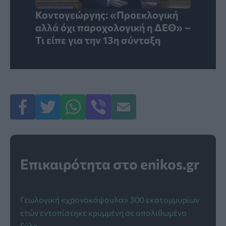
Κοντογεώργης: «Προεκλογική
αλλά όχι παροχολογική η ΔΕΘ» –
Τι είπε για την 13η σύνταξη
Επικαιρότητα στο enikos.gr
Γεωλογική «χρονοκάψουλα» 300 εκατομμυρίων
ετών εντοπίστηκε κρυμμένη σε απολιθωμένο
ξύλο