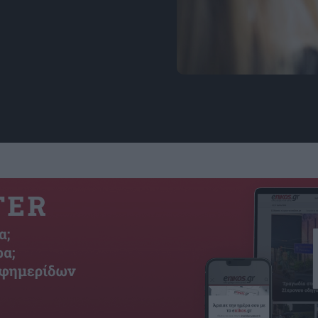
πηγή: freepik.com