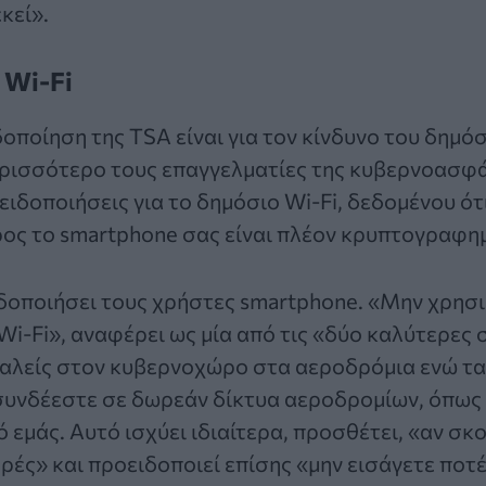
κεί».
 Wi-Fi
οποίηση της TSA είναι για τον κίνδυνο του δημόσ
ερισσότερο τους επαγγελματίες της κυβερνοασφά
ειδοποιήσεις για το δημόσιο Wi-Fi, δεδομένου ότ
ρος το smartphone σας είναι πλέον κρυπτογραφη
δοποιήσει τους χρήστες smartphone. «Μην χρησι
i-Fi», αναφέρει ως μία από τις «δύο καλύτερες 
αλείς στον κυβερνοχώρο στα αεροδρόμια ενώ τα
 συνδέεστε σε δωρεάν δίκτυα αεροδρομίων, όπως 
 εμάς. Αυτό ισχύει ιδιαίτερα, προσθέτει, «αν σκ
ρές» και προειδοποιεί επίσης «μην εισάγετε ποτ