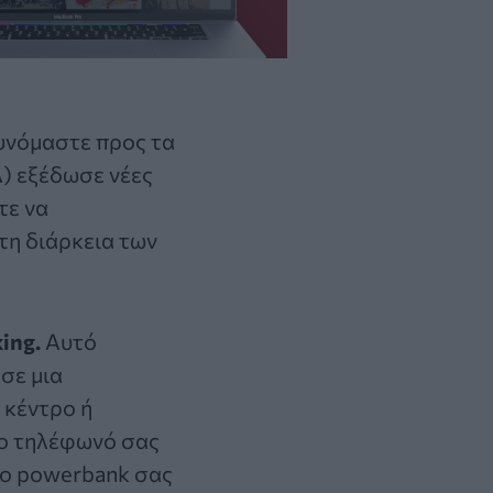
θυνόμαστε προς τα
) εξέδωσε νέες
τε να
τη διάρκεια των
king.
Αυτό
σε μια
 κέντρο ή
το τηλέφωνό σας
 το powerbank σας