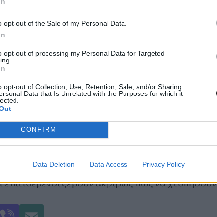
In
το αναδυόμενο παράθυρο στη συσκευή σας.
οσεκτικά το αναγνωριστικό του δικτύου Wi-Fi π
o opt-out of the Sale of my Personal Data.
In
ιται για ξενοδοχείο, αεροδρόμιο ή εμπορικό κέντ
ρια, βεβαιωθείτε ότι πρόκειται για το επίσημο δί
to opt-out of processing my Personal Data for Targeted
ing.
ς.
In
 κάνουν πιο ασφαλείς – αλλά μόνο αξιόπιστα, ε
o opt-out of Collection, Use, Retention, Sale, and/or Sharing
ersonal Data that Is Unrelated with the Purposes for which it
αίους προγραμματιστές. Ένα δωρεάν VPN ή ένα 
lected.
επικίνδυνο από το να μην έχετε καθόλου VPN.
Out
CONFIRM
ασφάλεια κινητών τηλεφώνων της Zimperium μόλι
οποίηση για δημόσιο Wi-Fi για χρήστες smartpho
Data Deletion
Data Access
Privacy Policy
διών, όταν η επαγρύπνηση είναι χαμηλή». Με δωρ
οι επιτιθέμενοι ξέρουν ακριβώς πώς να χτυπήσουν”