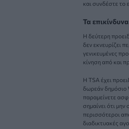
και συνδέστε το ε
Τα επικίνδυνα
Η δεύτερη προειδ
δεν εκνευρίζει π
γενικευμένες προ
κίνηση από και π
Η TSA έχει προει
δωρεάν δημόσιο W
παραμείνετε ασφ
σημαίνει ότι μην
περισσότεροι από
διαδικτυακές αγο