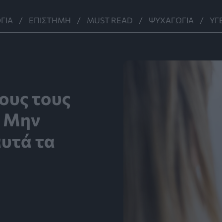
ΓΊΑ
ΕΠΙΣΤΉΜΗ
MUST READ
ΨΥΧΑΓΩΓΊΑ
ΥΓ
ους τους
– Μην
αυτά τα