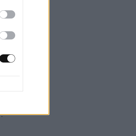
ροτού συνδεθείτε
ρο, ή ακόμα και
κτυο της
πί πληρωμή VPN
κινεζικό VPN
ς εξέδωσαν τη
ne «ειδικά κατά
εάν δημόσιο-WiFi
.