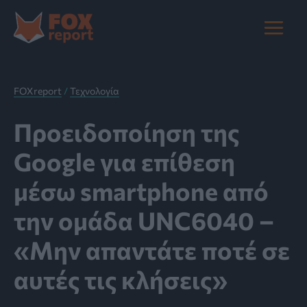
Μετάβαση
στο
Main
περιεχόμενο
Menu
FOXreport
/
Τεχνολογία
Προειδοποίηση της
Google για επίθεση
μέσω smartphone από
την ομάδα UNC6040 –
«Μην απαντάτε ποτέ σε
αυτές τις κλήσεις»