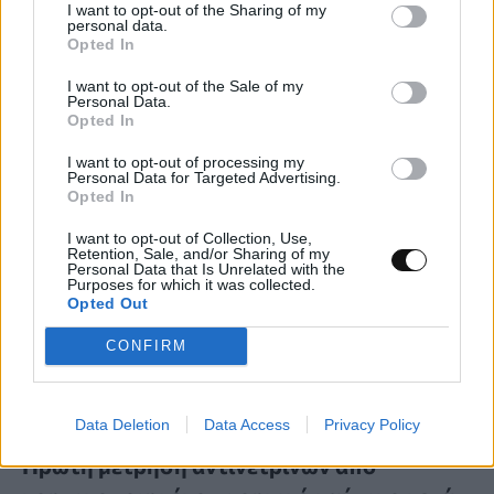
I want to opt-out of the Sharing of my
μυθολογία; Μπορείτε να κάνετε το 3 στα 3;
personal data.
Opted In
ΨΥΧΑΓΩΓΊΑ
21:00, 06/08/2026
I want to opt-out of the Sale of my
Personal Data.
Opted In
I want to opt-out of processing my
Personal Data for Targeted Advertising.
Opted In
I want to opt-out of Collection, Use,
Retention, Sale, and/or Sharing of my
Personal Data that Is Unrelated with the
Purposes for which it was collected.
Opted Out
CONFIRM
Data Deletion
Data Access
Privacy Policy
Πρώτη μέτρηση αντινετρίνων από