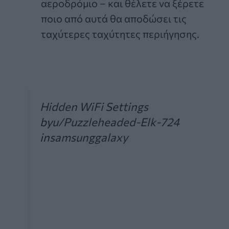
αεροδρόμιο – και θέλετε να ξέρετε
ποιο από αυτά θα αποδώσει τις
ταχύτερες ταχύτητες περιήγησης.
Hidden WiFi Settings
by
u/Puzzleheaded-Elk-724
in
samsunggalaxy