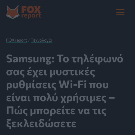
Μετάβαση
στο
Main
περιεχόμενο
Menu
FOXreport
/
Τεχνολογία
Samsung: Το τηλέφωνό
σας έχει μυστικές
ρυθμίσεις Wi-Fi που
είναι πολύ χρήσιμες –
Πώς μπορείτε να τις
ξεκλειδώσετε