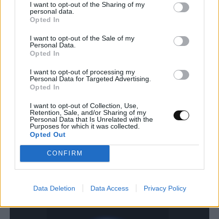
I want to opt-out of the Sharing of my
personal data.
Opted In
I want to opt-out of the Sale of my
Personal Data.
Opted In
I want to opt-out of processing my
Personal Data for Targeted Advertising.
Opted In
Η Anthropic βελτιώνει τα φίλτρα
I want to opt-out of Collection, Use,
Retention, Sale, and/or Sharing of my
ασφαλείας της βιολογίας του Claude Fable
Personal Data that Is Unrelated with the
Purposes for which it was collected.
5 για τη μείωση των ψευδών θετικών
Opted Out
αποτελεσμάτων
CONFIRM
ΤΕΧΝΟΛΟΓΊΑ
17:00, 08/08/2026
Data Deletion
Data Access
Privacy Policy