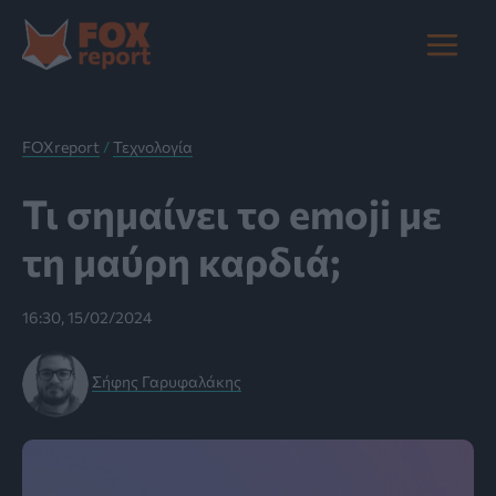
Μετάβαση
στο
Main
περιεχόμενο
Menu
FOXreport
/
Τεχνολογία
Τι σημαίνει το emoji με
τη μαύρη καρδιά;
16:30, 15/02/2024
Σήφης Γαρυφαλάκης