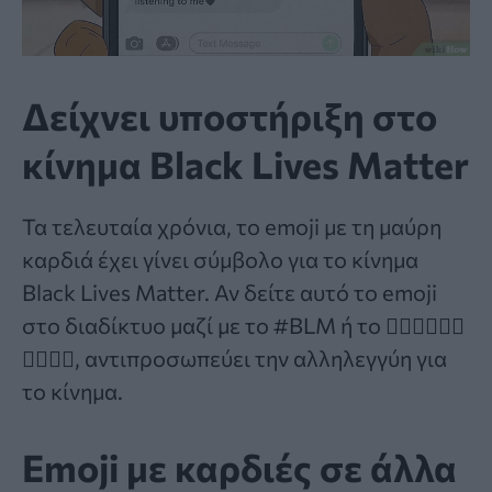
Δείχνει υποστήριξη στο
κίνημα Black Lives Matter
Τα τελευταία χρόνια, το emoji με τη μαύρη
καρδιά έχει γίνει σύμβολο για το κίνημα
Black Lives Matter. Αν δείτε αυτό το emoji
στο διαδίκτυο μαζί με το #BLM ή το ✊🏿✊🏾✊🏽
✊🏼✊🏻, αντιπροσωπεύει την αλληλεγγύη για
το κίνημα.
Emoji με καρδιές σε άλλα