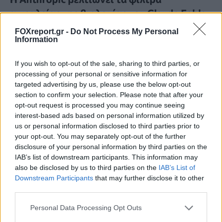
ασφαλείας της βιολογίας του Claude Fable
5 για τη μείωση των ψευδών θετικών
FOXreport.gr -
Do Not Process My Personal
αποτελεσμάτων
Information
If you wish to opt-out of the sale, sharing to third parties, or
ΤΕΧΝΟΛΟΓΊΑ
17:00, 08/08/2026
processing of your personal or sensitive information for
targeted advertising by us, please use the below opt-out
section to confirm your selection. Please note that after your
opt-out request is processed you may continue seeing
interest-based ads based on personal information utilized by
us or personal information disclosed to third parties prior to
your opt-out. You may separately opt-out of the further
disclosure of your personal information by third parties on the
IAB’s list of downstream participants. This information may
also be disclosed by us to third parties on the
IAB’s List of
Downstream Participants
that may further disclose it to other
third parties.
Personal Data Processing Opt Outs