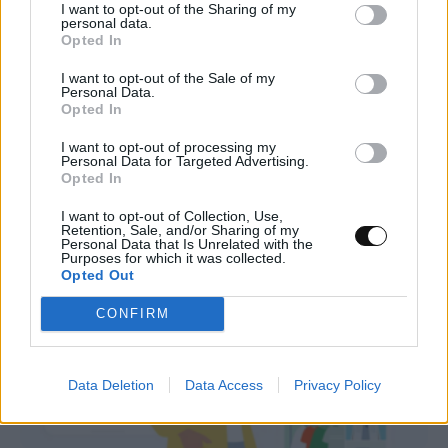
I want to opt-out of the Sharing of my
personal data.
Πλούτωνας: Η ατμόσφαιρά του
Opted In
συρρικνώνεται καθώς απομακρύνεται από
I want to opt-out of the Sale of my
τον Ήλιο
Personal Data.
Opted In
ΔΙΆΣΤΗΜΑ
15:00, 08/08/2026
I want to opt-out of processing my
Personal Data for Targeted Advertising.
Opted In
I want to opt-out of Collection, Use,
Retention, Sale, and/or Sharing of my
Personal Data that Is Unrelated with the
Purposes for which it was collected.
Opted Out
CONFIRM
Data Deletion
Data Access
Privacy Policy