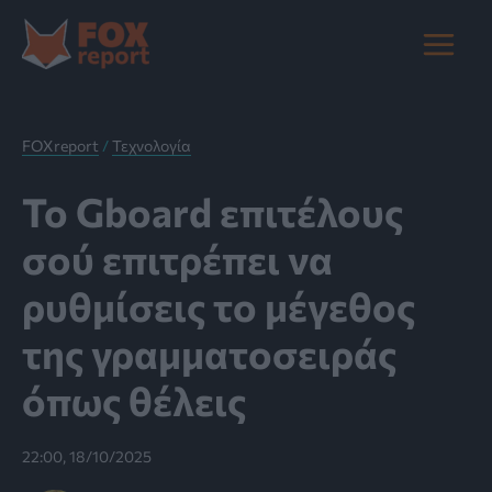
Μετάβαση
στο
Main
περιεχόμενο
Menu
FOXreport
/
Τεχνολογία
Το Gboard επιτέλους
σού επιτρέπει να
ρυθμίσεις το μέγεθος
της γραμματοσειράς
όπως θέλεις
22:00, 18/10/2025