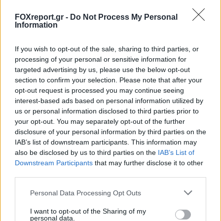
FOXreport.gr -
Do Not Process My Personal
Information
If you wish to opt-out of the sale, sharing to third parties, or
processing of your personal or sensitive information for
targeted advertising by us, please use the below opt-out
section to confirm your selection. Please note that after your
opt-out request is processed you may continue seeing
Νέα όρια στην αναζήτηση της σκοτεινής
interest-based ads based on personal information utilized by
ύλης από το XENONnT
us or personal information disclosed to third parties prior to
your opt-out. You may separately opt-out of the further
ΔΙΆΣΤΗΜΑ
09:00, 10/08/2026
disclosure of your personal information by third parties on the
IAB’s list of downstream participants. This information may
also be disclosed by us to third parties on the
IAB’s List of
Downstream Participants
that may further disclose it to other
third parties.
Personal Data Processing Opt Outs
I want to opt-out of the Sharing of my
personal data.