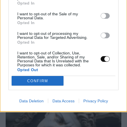
Opted In
I want to opt-out of the Sale of my
Personal Data.
Opted In
I want to opt-out of processing my
Personal Data for Targeted Advertising.
Opted In
UNC6671: Η νέα απειλή που κλέβει
I want to opt-out of Collection, Use,
δεδομένα από το Microsoft 365 με
Retention, Sale, and/or Sharing of my
Personal Data that Is Unrelated with the
υποκλοπή εταιρικών συνεδριών
Purposes for which it was collected.
Opted Out
ΤΕΧΝΟΛΟΓΊΑ
22:00, 09/08/2026
CONFIRM
Data Deletion
Data Access
Privacy Policy