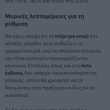
στο 150%, 180% και τέλος στο 200%.
Μερικές λεπτομέρειες για τη
ρύθμιση
Να έχεις υπόψη ότι το
πλήκτρο
emoji
δεν
αλλάζει μέγεθος όταν ρυθμίζεις τη
γραμματοσειρά, ενώ τα υπόλοιπα στοιχεία
του πληκτρολογίου προσαρμόζονται
κανονικά. Επιπλέον, όπως και στη
beta
έκδοση,
δεν υπάρχει προεπισκόπηση της
αλλαγής, οπότε θα χρειαστεί να τη
δοκιμάσεις στην πράξη για να δεις αν σε
ικανοποιεί.
Αν δεν έχεις χρησιμοποιήσει ποτέ το