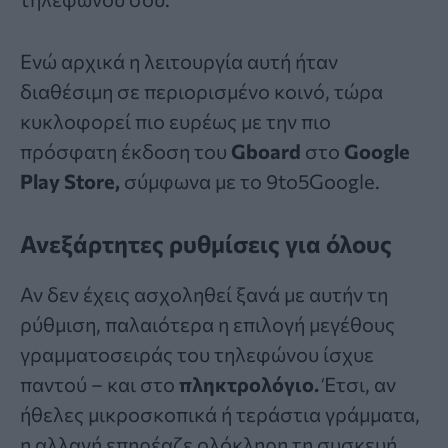
Ενώ αρχικά η λειτουργία αυτή ήταν
διαθέσιμη σε περιορισμένο κοινό, τώρα
κυκλοφορεί πιο ευρέως με την πιο
πρόσφατη έκδοση του
Gboard
στο
Google
Play Store,
σύμφωνα με το 9to5Google.
Ανεξάρτητες ρυθμίσεις για όλους
Αν δεν έχεις ασχοληθεί ξανά με αυτήν τη
ρύθμιση, παλαιότερα η επιλογή μεγέθους
γραμματοσειράς του τηλεφώνου ίσχυε
παντού – και στο
πληκτρολόγιο.
Έτσι, αν
ήθελες μικροσκοπικά ή τεράστια γράμματα,
η αλλαγή επηρέαζε ολόκληρη τη συσκευή,