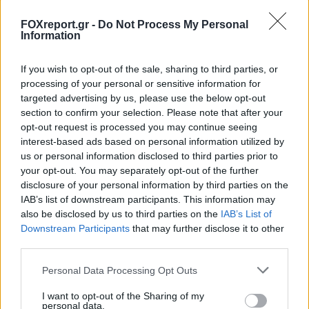
FOXreport.gr -
Do Not Process My Personal
Information
If you wish to opt-out of the sale, sharing to third parties, or
processing of your personal or sensitive information for
Μικροσκοπικός αιωρούμενος μαγνήτης
targeted advertising by us, please use the below opt-out
section to confirm your selection. Please note that after your
ανιχνεύει εξαιρετικά ασθενή μαγνητικά
opt-out request is processed you may continue seeing
πεδία σε θερμοκρασία δωματίου
interest-based ads based on personal information utilized by
us or personal information disclosed to third parties prior to
ΕΠΙΣΤΉΜΗ
17:00, 09/08/2026
your opt-out. You may separately opt-out of the further
disclosure of your personal information by third parties on the
IAB’s list of downstream participants. This information may
also be disclosed by us to third parties on the
IAB’s List of
Downstream Participants
that may further disclose it to other
third parties.
Personal Data Processing Opt Outs
I want to opt-out of the Sharing of my
personal data.