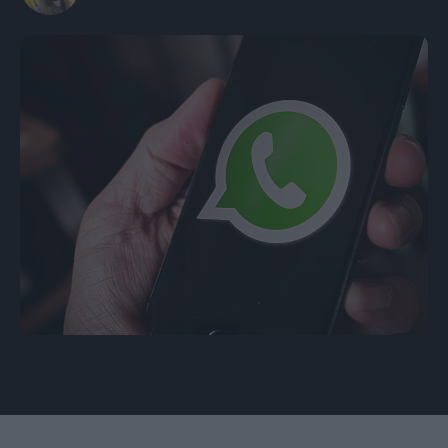
Φώτο: timelines.ai