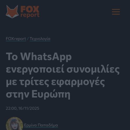
Μετάβαση
στο
Main
περιεχόμενο
Menu
FOXreport
/
Τεχνολογία
Το WhatsApp
ενεργοποιεί συνομιλίες
με τρίτες εφαρμογές
στην Ευρώπη
22:00, 16/11/2025
Ερμίνα Παπαδήμα