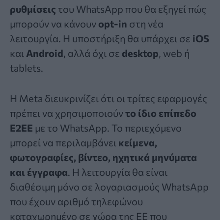
ρυθμίσεις
του WhatsApp που θα εξηγεί πώς
μπορούν να κάνουν
opt-in
στη νέα
λειτουργία. Η υποστήριξη θα υπάρχει σε
iOS
και
Android
, αλλά όχι σε
desktop
, web ή
tablets.
Η Meta διευκρινίζει ότι οι τρίτες εφαρμογές
πρέπει να χρησιμοποιούν
το ίδιο επίπεδο
E2EE
με το WhatsApp. Το περιεχόμενο
μπορεί να περιλαμβάνει
κείμενα,
φωτογραφίες, βίντεο, ηχητικά μηνύματα
και έγγραφα
. Η λειτουργία θα είναι
διαθέσιμη μόνο σε λογαριασμούς WhatsApp
που έχουν αριθμό τηλεφώνου
καταχωρημένο σε χώρα της ΕΕ που