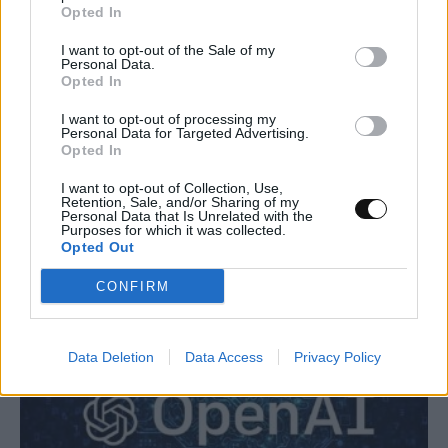
Opted In
I want to opt-out of the Sale of my
Personal Data.
Opted In
I want to opt-out of processing my
Personal Data for Targeted Advertising.
Δύο στρώσεις βορίου μπορεί να
Opted In
καταρρίψουν το ρεκόρ υπεραγωγιμότητας
I want to opt-out of Collection, Use,
Retention, Sale, and/or Sharing of my
Personal Data that Is Unrelated with the
ΕΠΙΣΤΉΜΗ
15:00, 09/08/2026
Purposes for which it was collected.
Opted Out
CONFIRM
Data Deletion
Data Access
Privacy Policy