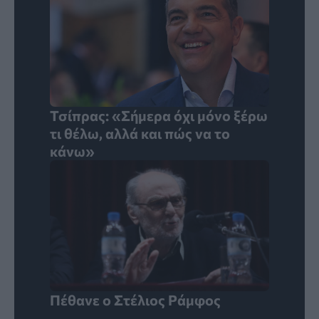
Τσίπρας: «Σήμερα όχι μόνο ξέρω
τι θέλω, αλλά και πώς να το
κάνω»
Πέθανε ο Στέλιος Ράμφος