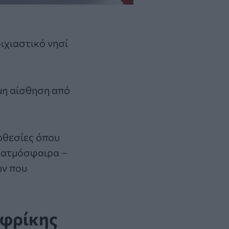
ριχιαστικό
νησί
μη αίσθηση από
οθεσίες όπου
ν ατμόσφαιρα –
ων που
 φρίκης