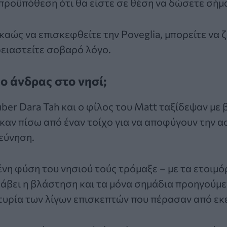
 προϋπόθεση ότι θα είστε σε θέση να δώσετε σήμ
καώς να επισκεφθείτε την Poveglia, μπορείτε να 
ρειαστείτε σοβαρό λόγο.
ο άνδρας στο νησί;
ber Dara Tah και ο φίλος του Matt ταξίδεψαν με 
αν πίσω από έναν τοίχο για να αποφύγουν την α
εύνηση.
νη φύση του νησιού τούς τρόμαξε – με τα ετοιμό
λάβει η βλάστηση και τα μόνα σημάδια προηγούμεν
τυρία των λίγων επισκεπτών που πέρασαν από εκε