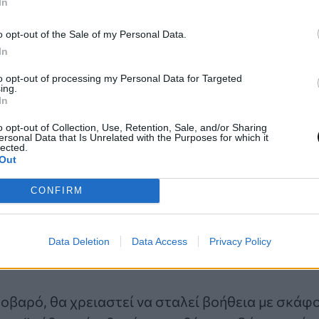
ανούκλα πέθαναν στο νησί, οπότε αν πιστεύετε
In
ι να είναι κατάμεστη από δυστυχισμένα πνεύματα.
o opt-out of the Sale of my Personal Data.
In
ο άσυλο ή τα ακόμα αρχαιότερα λείψανα εκείνων
to opt-out of processing my Personal Data for Targeted
ώτη εγκατάλειψή του, συνθέτουν μια βαριά ατμόσ
ing.
In
o opt-out of Collection, Use, Retention, Sale, and/or Sharing
ύεται η πρόσβαση στην Poveglia;
ersonal Data that Is Unrelated with the Purposes for which it
lected.
Out
ν έξι δεκαετίες εγκατάλειψης, η φύση έχει αρχίσε
ύ, και χωρίς τακτική συντήρηση, οι δομές θεωρούν
CONFIRM
ει να εξερευνήσει το νησί ρισκάρει σοβαρό τρα
Data Deletion
Data Access
Privacy Policy
 καταρρεύσουν ανά πάσα στιγμή.
σοβαρό, θα χρειαστεί να σταλεί βοήθεια με σκάφ