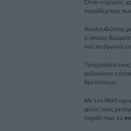
Όταν νύχτωσε, χρ
παραδέχτηκε πω
Ακολουθώντας μι
ο οποίος θεωρείτ
που τα όργανά το
Τα εργαλεία τους
αυξανόταν η έντα
δεν πίστευε.
Με τον Matt ηχο
φίλος τους μετέφ
σημάδι πως τα
πν