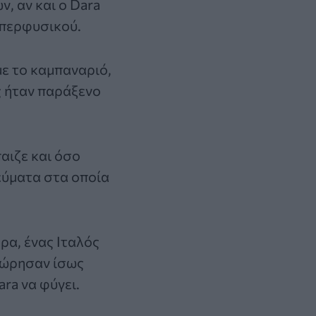
, αν και ο Dara
υπερφυσικού.
ε το καμπαναριό,
ς ήταν παράξενο
αιζε και όσο
εύματα στα οποία
α, ένας Ιταλός
θεώρησαν ίσως
ra να φύγει.