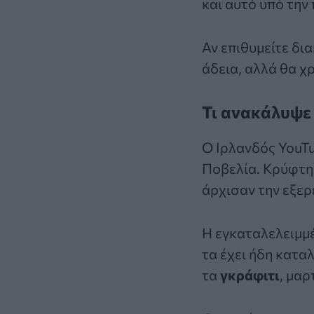
και αυτό υπό την
Αν επιθυμείτε δια
άδεια, αλλά θα χ
Τι ανακάλυψε 
Ο Ιρλανδός YouTu
Ποβελία. Κρύφτηκ
άρχισαν την εξερ
Η εγκαταλελειμμέ
τα έχει ήδη κατα
τα
γκράφιτι
, μαρ