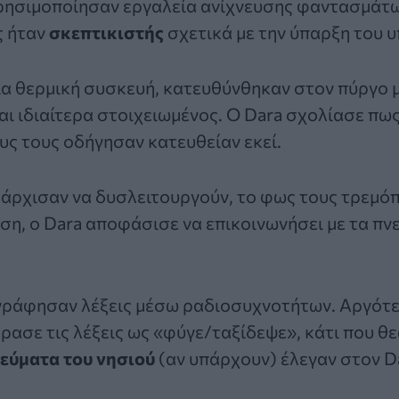
ησιμοποίησαν εργαλεία ανίχνευσης φαντασμάτων
ς ήταν
σκεπτικιστής
σχετικά με την ύπαρξη του 
α θερμική συσκευή, κατευθύνθηκαν στον πύργο μ
αι ιδιαίτερα στοιχειωμένος. Ο Dara σχολίασε πω
υς τους οδήγησαν κατευθείαν εκεί.
 άρχισαν να δυσλειτουργούν, το φως τους τρεμόπ
ση, ο Dara αποφάσισε να επικοινωνήσει με τα πν
γράφησαν λέξεις μέσω ραδιοσυχνοτήτων. Αργότερ
ρασε τις λέξεις ως «φύγε/ταξίδεψε», κάτι που 
εύματα του νησιού
(αν υπάρχουν) έλεγαν στον Da