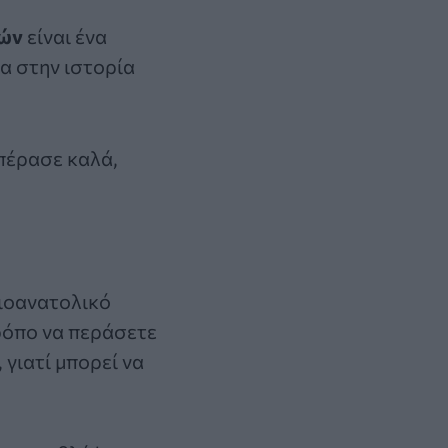
τών
είναι ένα
σα στην ιστορία
 πέρασε καλά,
ειοανατολικό
τρόπο να περάσετε
 γιατί μπορεί να