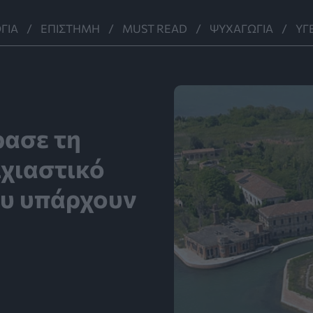
ΓΊΑ
ΕΠΙΣΤΉΜΗ
MUST READ
ΨΥΧΑΓΩΓΊΑ
ΥΓ
ρασε τη
ιχιαστικό
ου υπάρχουν