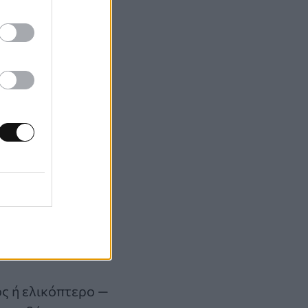
 στο υπερφυσικό,
 που ζούσαν στο
φαιρα.
ι να καταπίνει τα
ται επικίνδυνες.
υματισμό, αφού τα
ος ή ελικόπτερο —