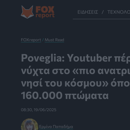
Μετάβαση
στο
ΕΙΔΉΣΕΙΣ
ΤΕΧΝΟΛΟ
περιεχόμενο
FOXreport
/
Must Read
Poveglia: Youtuber πέ
νύχτα στο «πιο ανατρ
νησί του κόσμου» όπ
160.000 πτώματα
08:30, 19/06/2025
Ερμίνα Παπαδήμα