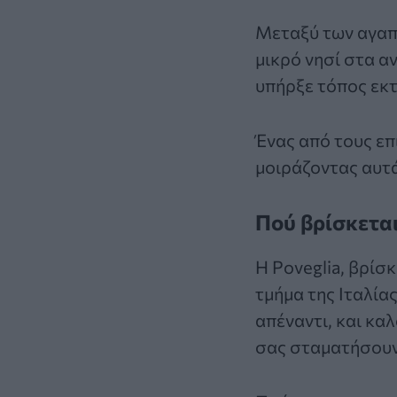
Μεταξύ των αγα
μικρό νησί στα αν
υπήρξε τόπος εκτ
Ένας από τους επ
μοιράζοντας αυτά
Πού βρίσκεται
Η Poveglia, βρίσ
τμήμα της Ιταλίας
απέναντι, και καλ
σας σταματήσουν