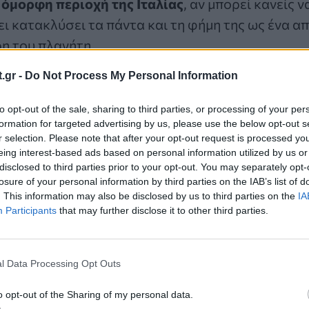
α
όμορφη περιοχή της Ιταλίας
, αν μπορεί κανείς 
ι κατακλύσει τα πάντα και τη φήμη της ως ένα απ
η του πλανήτη.
.gr -
Do Not Process My Personal Information
 «πιο ανατριχιαστικό νησί του κόσμου»;
to opt-out of the sale, sharing to third parties, or processing of your per
υ αιώνα, το νησί χρησιμοποιήθηκε για να απομον
formation for targeted advertising by us, please use the below opt-out s
r selection. Please note that after your opt-out request is processed y
ιταλική ενδοχώρα, αρχικά ως σταθμός καραντίνας
eing interest-based ads based on personal information utilized by us or
αι αργότερα, στον 20ό αιώνα, ως
ψυχιατρικό άσ
disclosed to third parties prior to your opt-out. You may separately opt-
losure of your personal information by third parties on the IAB’s list of
. This information may also be disclosed by us to third parties on the
IA
ισε το νοσοκομείο τη δεκαετία του ’60, το νησί 
Participants
that may further disclose it to other third parties.
, γεμάτο ερειπωμένα κτίρια και μια φήμη ως τόπ
l Data Processing Opt Outs
tional Geographic, περίπου 100.000 άνθρωποι π
o opt-out of the Sharing of my personal data.