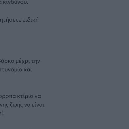
α κινδύνου.
ζητήσετε ειδική
βάρκα μέχρι την
στυνομία και
ρροπα κτίρια να
ης ζωής να είναι
ί.