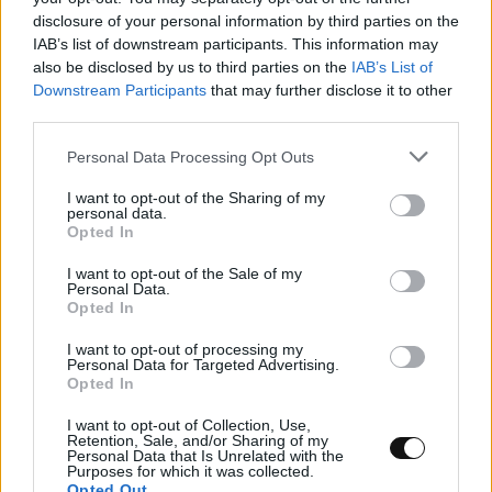
npm: Παραβιάστηκε το δημοφιλές πακέτο
disclosure of your personal information by third parties on the
IAB’s list of downstream participants. This information may
Keyv με 127 εκατ. εβδομαδιαίες λήψεις
also be disclosed by us to third parties on the
IAB’s List of
Downstream Participants
that may further disclose it to other
ΤΕΧΝΟΛΟΓΊΑ
22:00, 05/08/2026
third parties.
Personal Data Processing Opt Outs
I want to opt-out of the Sharing of my
personal data.
Opted In
I want to opt-out of the Sale of my
Personal Data.
Opted In
I want to opt-out of processing my
Personal Data for Targeted Advertising.
Opted In
I want to opt-out of Collection, Use,
Retention, Sale, and/or Sharing of my
Personal Data that Is Unrelated with the
Purposes for which it was collected.
Κουίζ: Πόσο καλά θυμάσαι την ελληνική
Opted Out