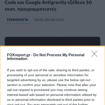
Code και Google Antigravity εξέθεσε 50
εκατ. προγραμματιστές
ΤΕΧΝΟΛΟΓΊΑ
09:00, 06/08/2026
FOXreport.gr -
Do Not Process My Personal
Information
If you wish to opt-out of the sale, sharing to third parties, or
processing of your personal or sensitive information for
targeted advertising by us, please use the below opt-out
section to confirm your selection. Please note that after your
opt-out request is processed you may continue seeing
interest-based ads based on personal information utilized by
us or personal information disclosed to third parties prior to
Επίθεση στην αλυσίδα εφοδιασμού του
your opt-out. You may separately opt-out of the further