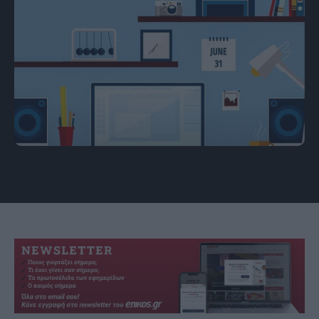
πηγή: BrightSide