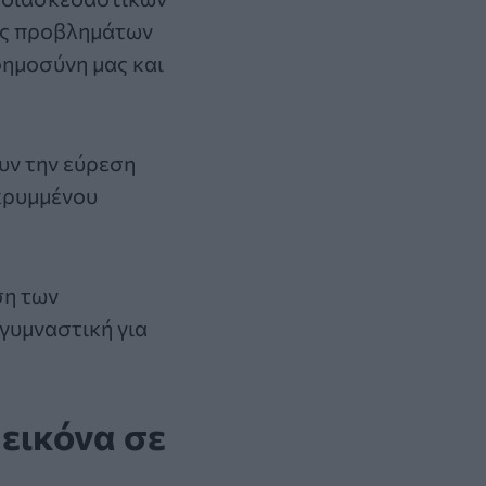
σης προβλημάτων
οημοσύνη μας και
υν την εύρεση
 κρυμμένου
ση των
 γυμναστική για
εικόνα σε