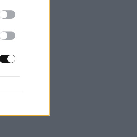
αι ζώα. Κάπου
να τον
προσοχής σας στη