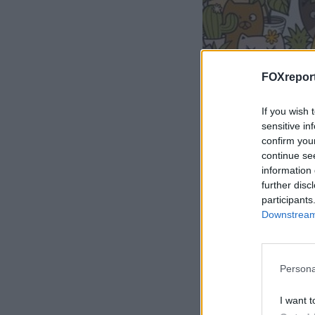
FOXreport
If you wish 
sensitive in
confirm you
continue se
information 
further disc
participants
Downstream 
Persona
I want t