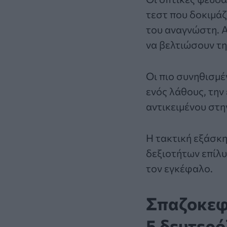
τεστ που δοκιμάζ
του αναγνώστη. Α
να βελτιώσουν τ
Οι πιο συνηθισμέ
ενός λάθους, την
αντικειμένου στη
Η τακτική εξάσκ
δεξιοτήτων επίλυ
τον εγκέφαλο.
Σπαζοκεφα
5 δευτερ