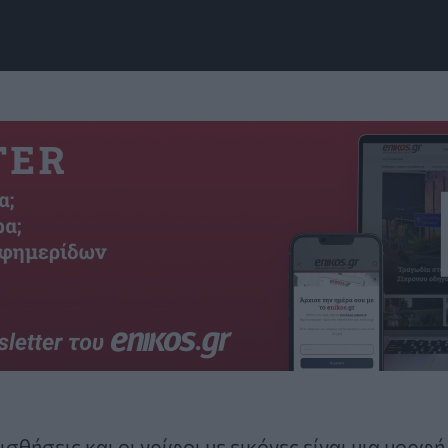
ισθήσεις και οι
γρίφοι με εικόνες
είναι μια μορφ