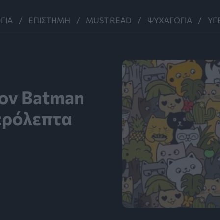
ΓΊΑ
ΕΠΙΣΤΉΜΗ
MUST READ
ΨΥΧΑΓΩΓΊΑ
ΥΓ
τον Batman
τερόλεπτα
πηγή: pinterest