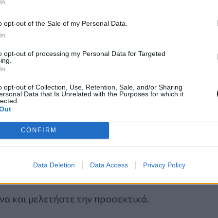
In
o opt-out of the Sale of my Personal Data.
πηγή: pinterest
In
to opt-out of processing my Personal Data for Targeted
ing.
παρουσιάζει μία εικόνα με δεκάδες χαρακτήρες κ
In
tman και η πρόκληση για τους αναγνώστες είναι 
o opt-out of Collection, Use, Retention, Sale, and/or Sharing
δευτερόλεπτα.
ersonal Data that Is Unrelated with the Purposes for which it
lected.
Out
αλιά θα αποτελέσει την απόλυτη δοκιμασία της 
CONFIRM
Data Deletion
Data Access
Privacy Policy
ινά τώρα!
όνα και μελετήστε την προσεκτικά.