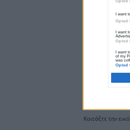
Opted 
I want t
Opted 
I want 
Advertis
Η
σπαζοκεφαλιά
Opted 
υπάρχουν ένας Ba
I want t
εντοπίσουν σε 5 
of my P
was col
Opted 
Αυτή η σπαζοκεφ
λεπτομέρεια.
Ο χρόνος σας ξεκ
Κοιτάξτε την εικ