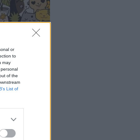
sonal or
ection to
ou may
 personal
out of the
 downstream
B’s List of