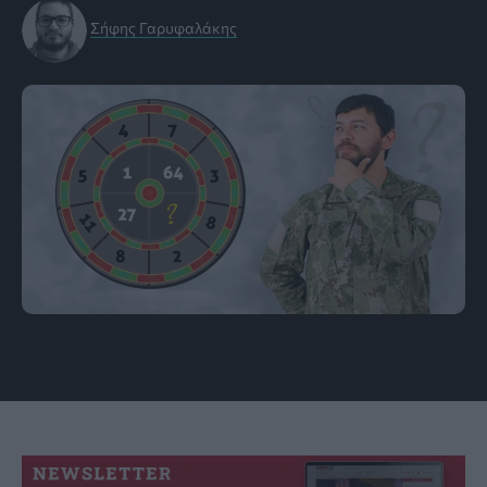
Σήφης Γαρυφαλάκης
πηγή: Abmeyerwood