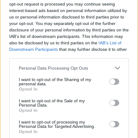
opt-out request is processed you may continue seeing
interest-based ads based on personal information utilized by
us or personal information disclosed to third parties prior to
AI μοντέλο της Meta απέκτησε πρόσβαση
your opt-out. You may separately opt-out of the further
στο διαδίκτυο και εκμεταλλεύτηκε
disclosure of your personal information by third parties on the
IAB’s list of downstream participants. This information may
ευπάθεια κατά τη διάρκεια δοκιμής
also be disclosed by us to third parties on the
IAB’s List of
Downstream Participants
that may further disclose it to other
ΤΕΧΝΟΛΟΓΊΑ
17:00, 07/08/2026
third parties.
Personal Data Processing Opt Outs
I want to opt-out of the Sharing of my
personal data.
Opted In
I want to opt-out of the Sale of my
Personal Data.
Opted In
I want to opt-out of processing my
Personal Data for Targeted Advertising.
Opted In