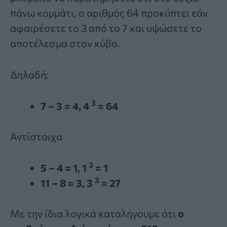
πάνω κομμάτι, ο αριθμός 64 προκύπτει εάν
αφαιρέσετε το 3 από το 7 και υψώσετε το
αποτέλεσμα στον κύβο.
Δηλαδή:
3
7 – 3 = 4, 4
= 64
Αντίστοιχα
3
5 – 4 = 1, 1
= 1
3
11 – 8 = 3, 3
= 27
Με την ίδια λογικά καταλήγουμε ότι
ο