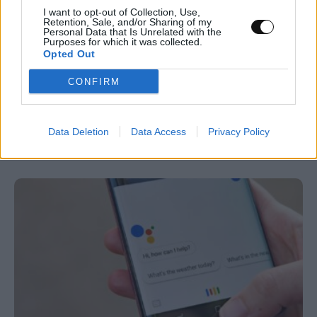
I want to opt-out of Collection, Use,
Retention, Sale, and/or Sharing of my
Personal Data that Is Unrelated with the
Purposes for which it was collected.
Αστρονόμοι μέτρησαν την μακρινή
Opted Out
επίδραση ενός κβάζαρ στο σύμπαν – Τι
CONFIRM
ανακάλυψαν
ΔΙΆΣΤΗΜΑ
15:00, 07/08/2026
Data Deletion
Data Access
Privacy Policy