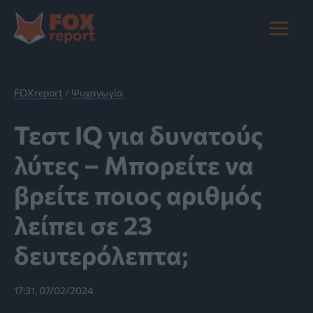
Μετάβαση
στο
Main
περιεχόμενο
Menu
FOXreport
/
Ψυχαγωγία
Τεστ IQ για δυνατούς
λύτες – Μπορείτε να
βρείτε ποιος αριθμός
λείπει σε 23
δευτερόλεπτα;
17:31, 07/02/2024