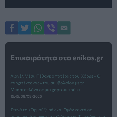
Επικαιρότητα στο enikos.gr
Λιονέλ Μέσι: Πέθανε ο πατέρας του, Χόρχε – Ο
«αρχιτέκτονας» του συμβολαίου με τη
Μπαρτσελόνα σε μια χαρτοπετσέτα
15:45, 08/08/2026
Στενά του Ορμούζ: Ιράν και Ομάν κοντά σε
προσωρινή συμφωνία – Ο όρος της Τεχεράνης για