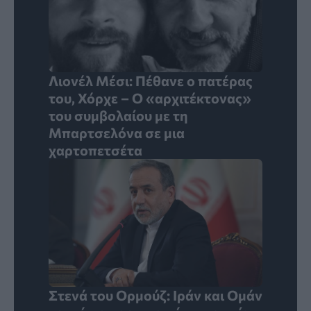
Λιονέλ Μέσι: Πέθανε ο πατέρας
του, Χόρχε – Ο «αρχιτέκτονας»
του συμβολαίου με τη
Μπαρτσελόνα σε μια
χαρτοπετσέτα
Στενά του Ορμούζ: Ιράν και Ομάν