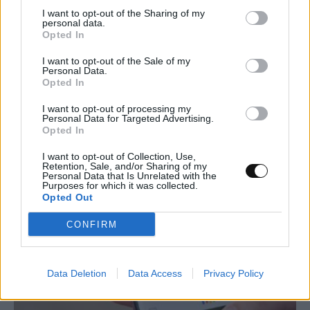
I want to opt-out of the Sharing of my
personal data.
Opted In
I want to opt-out of the Sale of my
Αστρονόμοι μέτρησαν την μακρινή
Personal Data.
Opted In
επίδραση ενός κβάζαρ στο σύμπαν – Τι
ανακάλυψαν
I want to opt-out of processing my
Personal Data for Targeted Advertising.
Opted In
ΔΙΆΣΤΗΜΑ
15:00, 07/08/2026
I want to opt-out of Collection, Use,
Retention, Sale, and/or Sharing of my
Personal Data that Is Unrelated with the
Purposes for which it was collected.
Opted Out
CONFIRM
Data Deletion
Data Access
Privacy Policy