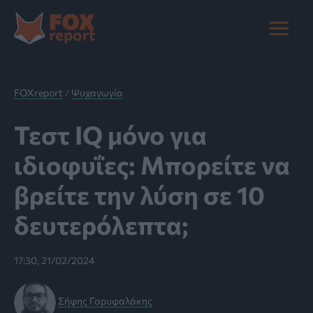
Μετάβαση
στο
Main
περιεχόμενο
Menu
FOXreport
/
Ψυχαγωγία
Τεστ IQ μόνο για
ιδιοφυΐες: Mπορείτε να
βρείτε την λύση σε 10
δευτερόλεπτα;
17:30, 21/02/2024
Σήφης Γαρυφαλάκης