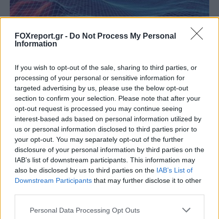
FOXreport.gr -
Do Not Process My Personal
AI μοντέλο της Meta απέκτησε πρόσβαση
Information
στο διαδίκτυο και εκμεταλλεύτηκε
If you wish to opt-out of the sale, sharing to third parties, or
ευπάθεια κατά τη διάρκεια δοκιμής
processing of your personal or sensitive information for
targeted advertising by us, please use the below opt-out
ΤΕΧΝΟΛΟΓΊΑ
17:00, 07/08/2026
section to confirm your selection. Please note that after your
opt-out request is processed you may continue seeing
interest-based ads based on personal information utilized by
us or personal information disclosed to third parties prior to
your opt-out. You may separately opt-out of the further
disclosure of your personal information by third parties on the
IAB’s list of downstream participants. This information may
also be disclosed by us to third parties on the
IAB’s List of
Downstream Participants
that may further disclose it to other
third parties.
Personal Data Processing Opt Outs