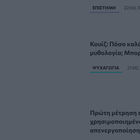
ΕΠΙΣΤΉΜΗ
22:00,
Κουίζ: Πόσο καλ
μυθολογία; Μπορε
ΨΥΧΑΓΩΓΊΑ
21:00
Πρώτη μέτρηση 
χρησιμοποιημένο
απενεργοποίηση