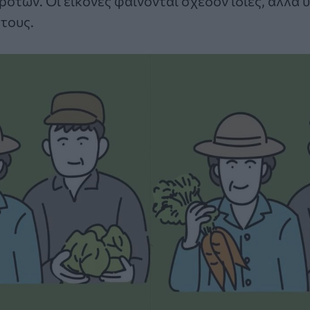
γροτών. Οι εικόνες φαίνονται σχεδόν ίδιες, αλλά 
τους.