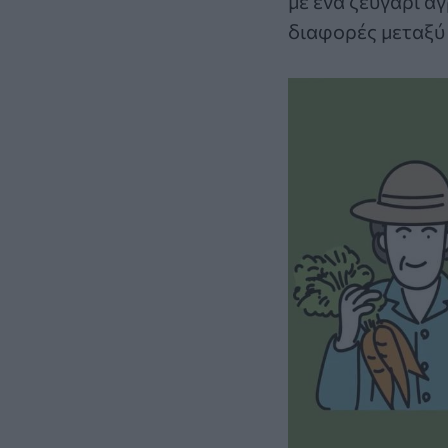
με ένα ζευγάρι α
διαφορές μεταξύ 