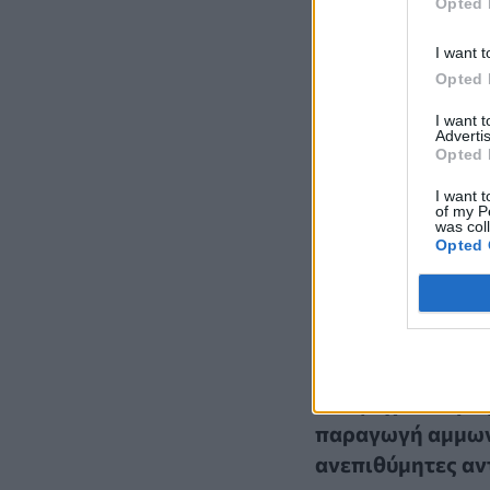
Opted 
I want t
Opted 
I want 
Advertis
Opted 
I want t
of my P
was col
Opted 
Τελευτα
Νέος σχεδιασμός
παραγωγή αμμων
ανεπιθύμητες αν