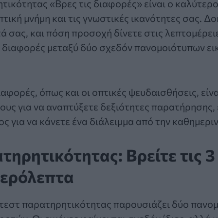
τικότητας «Βρες τις διαφορές»
είναι ο καλύτερο
πτική μνήμη και τις γνωστικές ικανότητες σας. Δο
 σας, και πόση προσοχή δίνετε στις λεπτομέρειε
 διαφορές μεταξύ δύο σχεδόν πανομοιότυπων εικ
ιαφορές
, όπως και οι οπτικές ψευδαισθήσεις, είν
υς για να αναπτύξετε δεξιότητες παρατήρησης, ε
ς για να κάνετε ένα διάλειμμα από την καθημερι
τηρητικότητας: Βρείτε τις 
τερόλεπτα
τεστ παρατηρητικότητας
παρουσιάζει δύο πανομ