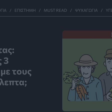
ΓΊΑ
ΕΠΙΣΤΉΜΗ
MUST READ
ΨΥΧΑΓΩΓΊΑ
ΥΓ
τας:
ς 3
 με τους
όλεπτα;