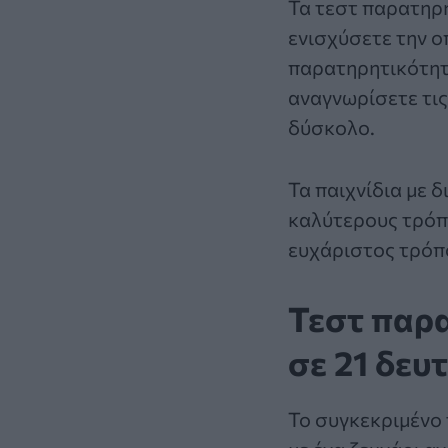
Τα
τεστ παρατηρη
ενισχύσετε την ο
παρατηρητικότητά
αναγνωρίσετε τις
δύσκολο.
Τα παιχνίδια με
δ
καλύτερους τρόπο
ευχάριστος τρόπο
Τεστ παρα
σε 21 δευ
Το συγκεκριμένο