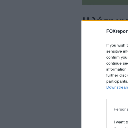
Η λύση γι
FOXreport
Αν δεν καταφέρατ
εικόνα.
If you wish 
sensitive in
confirm you
continue se
information 
further disc
participants
Downstream 
Persona
I want t