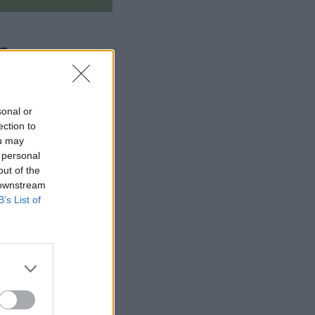
ς
στην παρακάτω
sonal or
ection to
ou may
 personal
out of the
 downstream
B’s List of