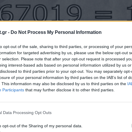
.gr -
Do Not Process My Personal Information
to opt-out of the sale, sharing to third parties, or processing of your per
formation for targeted advertising by us, please use the below opt-out s
r selection. Please note that after your opt-out request is processed y
eing interest-based ads based on personal information utilized by us or
Εικόνα: brainfans.com
disclosed to third parties prior to your opt-out. You may separately opt-
losure of your personal information by third parties on the IAB’s list of
. This information may also be disclosed by us to third parties on the
IA
στ IQ
Participants
that may further disclose it to other third parties.
l Data Processing Opt Outs
» έχουν οι αριθμοί.
o opt-out of the Sharing of my personal data.