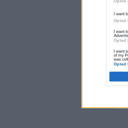
Opted 
IQ
μαθηματικό παζ
I want t
Opted 
I want 
Advertis
Opted 
Τελευτα
I want t
of my P
was col
Opted 
Επίθεση στην αλ
Παραβιάστηκε το
127 εκατ. εβδομα
ΤΕΧΝΟΛΟΓΊΑ
22:0