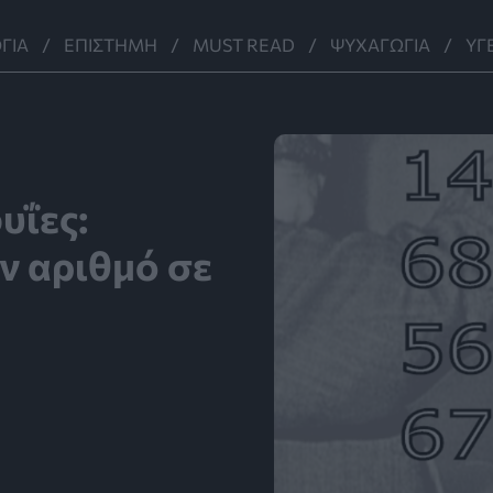
ΓΊΑ
ΕΠΙΣΤΉΜΗ
MUST READ
ΨΥΧΑΓΩΓΊΑ
ΥΓ
υΐες:
ν αριθμό σε