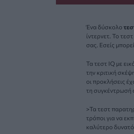
Ένα δύσκολο
τεσ
ίντερνετ. Το τεσ
σας. Εσείς μπορε
Τα τεστ IQ με εικ
την κριτική σκέψ
οι προκλήσεις έχ
τη συγκέντρωσή 
>Τα
τεστ
παρατηρη
τρόποι για να εκ
καλύτερο δυνατό