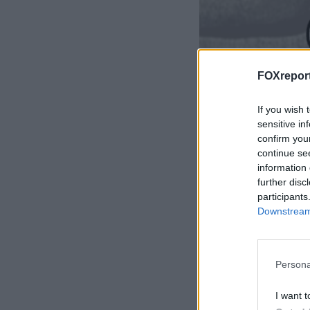
FOXreport
If you wish 
sensitive in
confirm you
continue se
information 
further disc
participants
H Λύση του τε
Downstream 
16101 =
3
Persona
Μετρήστε πόσα «1
I want t