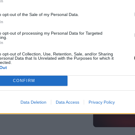
In
λ
ΤΕΣΤ
o opt-out of the Sale of my Personal Data.
In
to opt-out of processing my Personal Data for Targeted
ing.
In
ία άρθρα
o opt-out of Collection, Use, Retention, Sale, and/or Sharing
ersonal Data that Is Unrelated with the Purposes for which it
lected.
Out
υσίδα εφοδιασμού του npm:
CONFIRM
 δημοφιλές πακέτο Keyv με
διαίες λήψεις
Data Deletion
Data Access
Privacy Policy
0, 05/08/2026