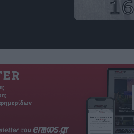
Εικόνα: brainfans.com