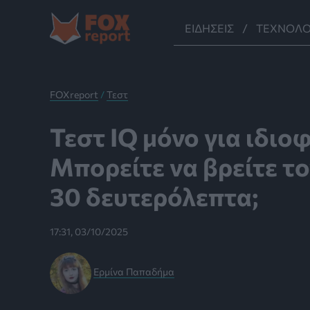
Μετάβαση
στο
ΕΙΔΉΣΕΙΣ
ΤΕΧΝΟΛΟ
περιεχόμενο
FOXreport
/
Τεστ
Τεστ IQ μόνο για ιδιοφ
Mπορείτε να βρείτε το
30 δευτερόλεπτα;
17:31, 03/10/2025
Ερμίνα Παπαδήμα