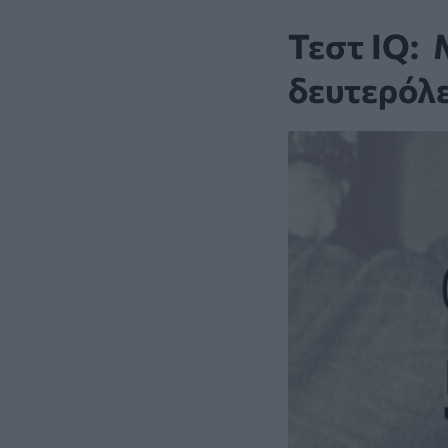
Τεστ IQ: 
δευτερόλ