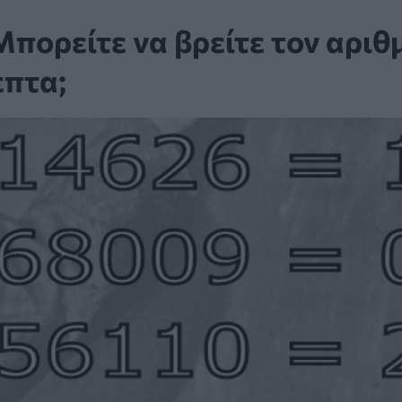
Mπορείτε να βρείτε τον αριθ
επτα;