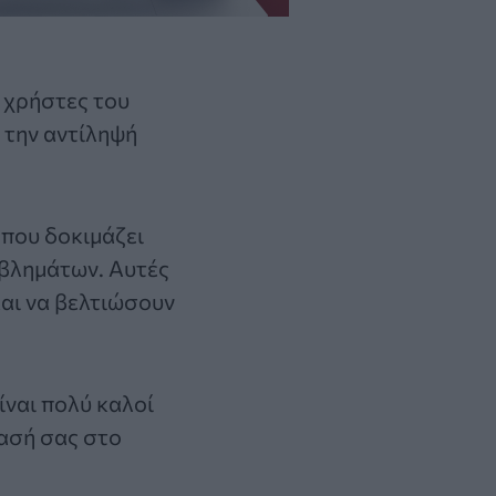
ς χρήστες του
ι την αντίληψή
 που δοκιμάζει
οβλημάτων. Αυτές
και να βελτιώσουν
ίναι πολύ καλοί
ρασή σας στο