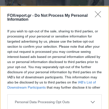
FOXreport.gr -
Do Not Process My Personal
Information
Μικροσκοπικό σύστημα λέιζερ ανοίγει τον
If you wish to opt-out of the sale, sharing to third parties, or
δρόμο για πειράματα θεμελιώδους
processing of your personal or sensitive information for
targeted advertising by us, please use the below opt-out
φυσικής στο διάστημα
section to confirm your selection. Please note that after your
opt-out request is processed you may continue seeing
ΕΠΙΣΤΉΜΗ
11:00, 07/08/2026
interest-based ads based on personal information utilized by
us or personal information disclosed to third parties prior to
your opt-out. You may separately opt-out of the further
disclosure of your personal information by third parties on the
IAB’s list of downstream participants. This information may
also be disclosed by us to third parties on the
IAB’s List of
Downstream Participants
that may further disclose it to other
third parties.
Personal Data Processing Opt Outs