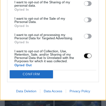
I want to opt-out of the Sharing of my
personal data.
Opted In
I want to opt-out of the Sale of my
Personal Data.
Opted In
Κενό ασφαλείας στο iCloud Private Relay
I want to opt-out of processing my
της Apple μπορεί να αποκαλύψει την
Personal Data for Targeted Advertising.
πραγματική διεύθυνση IP
Opted In
I want to opt-out of Collection, Use,
MUST READ
09:00, 07/08/2026
Retention, Sale, and/or Sharing of my
Personal Data that Is Unrelated with the
Purposes for which it was collected.
Opted Out
CONFIRM
Data Deletion
Data Access
Privacy Policy