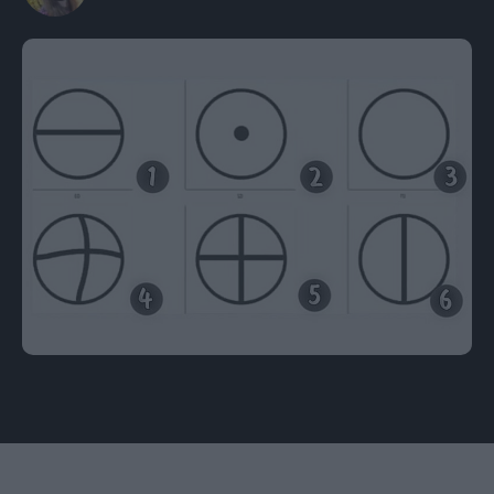
Εικόνα: slobodenpecat.mk