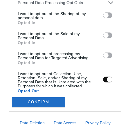
Personal Data Processing Opt Outs
I want to opt-out of the Sharing of my
personal data.
Opted In
I want to opt-out of the Sale of my
Personal Data.
Opted In
I want to opt-out of processing my
Personal Data for Targeted Advertising.
Opted In
I want to opt-out of Collection, Use,
Retention, Sale, and/or Sharing of my
Personal Data that Is Unrelated with the
Purposes for which it was collected.
Νέος σχεδιασμός καταλύτη βελτιώνει την
Opted Out
παραγωγή αμμωνίας καταστέλλοντας
CONFIRM
ανεπιθύμητες αντιδράσεις
ΕΠΙΣΤΉΜΗ
22:00, 06/08/2026
Data Deletion
Data Access
Privacy Policy