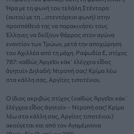
Ήρα με τη φωνή του τελάλη Στέντορα
(αυτού με τη …στεντόρεια φωνή) στην
προσπάθειά της να παρακινήσει τους
Έλληνες να δείξουν θάρρος στον αγώνα
εναντίον των Τρώων, μετά την αποχώρηση
του Αχιλλέα από τη μάχη. Ραψωδία Ε, στίχος
787: «αἰδώς Ἀργεῖοι κάκ᾿ ἐλέγχεα εἶδος
ἀγητοί» Δηλαδή: Ντροπή σας! Κρίμα λέω
στα κάλλη σας, Αργίτες τιποτένιοι.
Ο ίδιος ακριβώς στίχος («αἰδώς Ἀργεῖοι κάκ᾿
ἐλέγχεα εἶδος ἀγητοί» – Ντροπή σας! Κρίμα
λέω στα κάλλη σας, Αργίτες τιποτένιοι)
ακούγεται και από τον Αγαμέμνονα