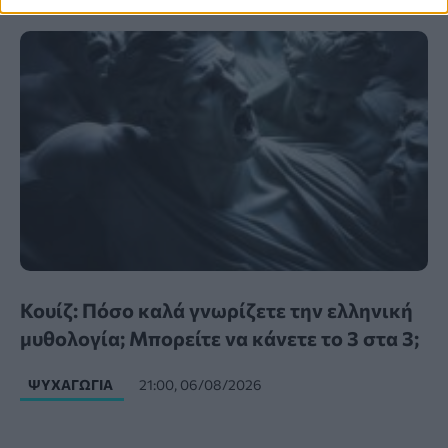
Κουίζ: Πόσο καλά γνωρίζετε την ελληνική
μυθολογία; Μπορείτε να κάνετε το 3 στα 3;
ΨΥΧΑΓΩΓΊΑ
21:00, 06/08/2026