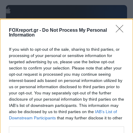
FOXreport.gr -
Do Not Process My Personal
Information
If you wish to opt-out of the sale, sharing to third parties, or
processing of your personal or sensitive information for
targeted advertising by us, please use the below opt-out
section to confirm your selection. Please note that after your
opt-out request is processed you may continue seeing
interest-based ads based on personal information utilized by
us or personal information disclosed to third parties prior to
Κενό ασφαλείας στο iCloud Private Relay
your opt-out. You may separately opt-out of the further
της Apple μπορεί να αποκαλύψει την
disclosure of your personal information by third parties on the
πραγματική διεύθυνση IP
IAB’s list of downstream participants. This information may
also be disclosed by us to third parties on the
IAB’s List of
Downstream Participants
that may further disclose it to other
MUST READ
09:00, 07/08/2026
third parties.