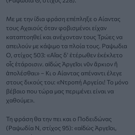
(Ραψωδία Θ, στίχος 228).
Με με την ίδια φράση επέπληξε ο Αίαντας
τους Αχαιούς όταν φοβισμένοι είχαν
καταπτοηθεί και ανέχονταν τους Τρώες να
απειλούν με κάψιμο τα πλοία τους. Ραψωδια
Ο, στίχος 503: «Αἴας δ’ ἑτέρωθεν ἐκέκλετο
οἷς ἑτάροισιν. αἰδώς Ἀργεῖοι νῦν ἄρκιον ἤ
ἀπολέσθαι» – Κι ο Αίαντας απέναντι έλεγε
στους δικούς του: «Ντροπή Αργείοι! Το μόνο
βέβαιο που τώρα μας περιμένει είναι να
χαθούμε».
Τη φράση θα την πει και ο Ποδειδώνας
(Ραψωδία Ν, στίχος 95): «αἰδὼς Ἀργεῖοι,