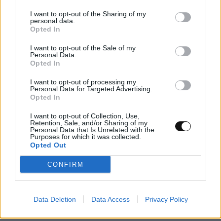
I want to opt-out of the Sharing of my
personal data.
Opted In
I want to opt-out of the Sale of my
Personal Data.
Opted In
I want to opt-out of processing my
Personal Data for Targeted Advertising.
Opted In
I want to opt-out of Collection, Use,
Retention, Sale, and/or Sharing of my
Personal Data that Is Unrelated with the
Τρεις πλατφόρμες phishing παρακάμπτουν
Purposes for which it was collected.
Opted Out
το MFA και στοχεύουν λογαριασμούς
Microsoft 365
CONFIRM
ΤΕΧΝΟΛΟΓΊΑ
09:00, 08/08/2026
Data Deletion
Data Access
Privacy Policy