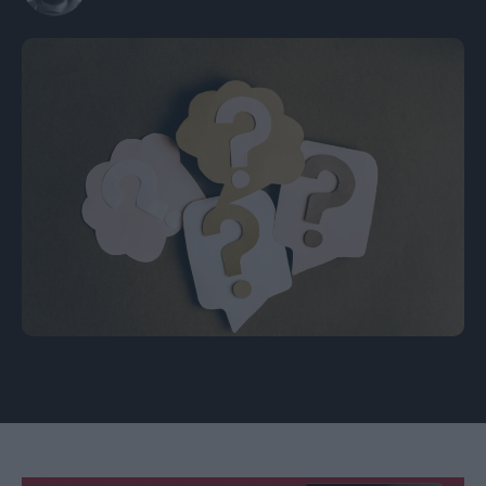
Φωτογραφία από Leeloo The First / Pexels