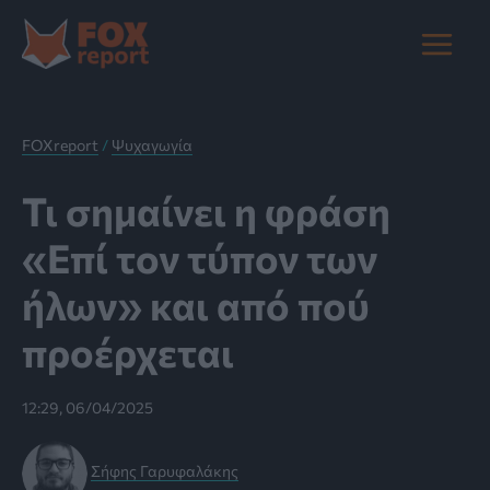
Μετάβαση
στο
Main
περιεχόμενο
Menu
FOXreport
/
Ψυχαγωγία
Τι σημαίνει η φράση
«Επί τον τύπον των
ήλων» και από πού
προέρχεται
12:29, 06/04/2025
Σήφης Γαρυφαλάκης