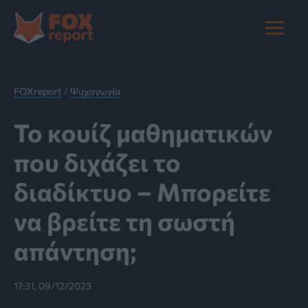
Μετάβαση
στο
Main
περιεχόμενο
Menu
FOXreport
/
Ψυχαγωγία
Το κουίζ μαθηματικών
που διχάζει το
διαδίκτυο – Μπορείτε
να βρείτε τη σωστή
απάντηση;
17:31, 09/12/2023