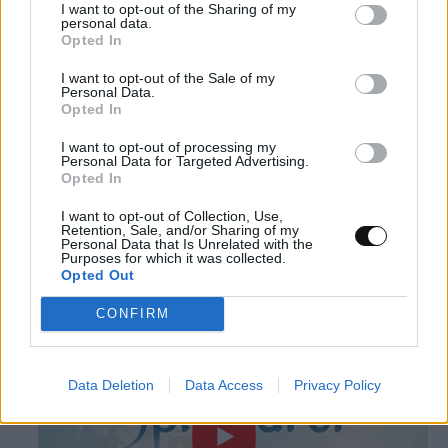
I want to opt-out of the Sharing of my
personal data.
Opted In
I want to opt-out of the Sale of my
Personal Data.
Opted In
I want to opt-out of processing my
Personal Data for Targeted Advertising.
11. Spiritfarer
Opted In
I want to opt-out of Collection, Use,
Retention, Sale, and/or Sharing of my
Το Spiritfarer ασχολείται με το θάνατο και
Personal Data that Is Unrelated with the
Purposes for which it was collected.
την απώλεια.
Opted Out
CONFIRM
Data Deletion
Data Access
Privacy Policy