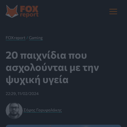
Μετάβαση
στο
Main
περιεχόμενο
Menu
FOXreport
/
Gaming
20 παιχνίδια που
ασχολούνται με την
ψυχική υγεία
22:29, 11/02/2024
Σήφης Γαρυφαλάκης