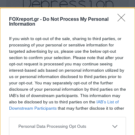
FOXreport.gr -
Do Not Process My Personal
Information
If you wish to opt-out of the sale, sharing to third parties, or
processing of your personal or sensitive information for
targeted advertising by us, please use the below opt-out
section to confirm your selection. Please note that after your
10. Florence
opt-out request is processed you may continue seeing
interest-based ads based on personal information utilized by
us or personal information disclosed to third parties prior to
Το Florence αφηγείται μια απλή ιστορία μιας
your opt-out. You may separately opt-out of the further
disclosure of your personal information by third parties on the
σχέσης που πήγε στραβά και την αποστολή
IAB’s list of downstream participants. This information may
να ξαναβρεί κάποιος τον εαυτό του.
also be disclosed by us to third parties on the
IAB’s List of
Downstream Participants
that may further disclose it to other
third parties.
Personal Data Processing Opt Outs