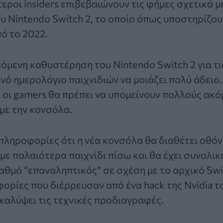
εροι insiders επιβεβαιώνουν τις φήμες σχετικά με
ου
Nintendo Switch 2
, το οποίο όπως υποστηρίζουν
ό το 2022.
ρόμενη καθυστέρηση του
Nintendo Switch
2 για τ
ινό ημερολόγιο παιχνιδιών να μοιάζει πολύ άδειο.
ι οι gamers θα πρέπει να υπομείνουν πολλούς ακό
 με την κονσόλα.
πληροφορίες ότι η νέα κονσόλα θα διαθέτει οθόν
 με παλαιότερα παιχνίδι πίσω και θα έχει συνολι
βαθμό “επαναληπτικός” σε σχέση με το αρχικό Swi
φορίες που διέρρευσαν από ένα hack της Nvidia τ
καλύψει τις τεχνικές προδιαγραφές.