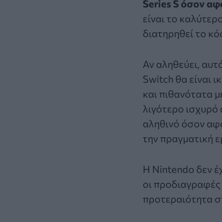
Series S όσον α
είναι το καλύτερ
διατηρηθεί το κό
Αν αληθεύει, αυτ
Switch θα είναι ι
και πιθανότατα μ
λιγότερο ισχυρό α
αληθινό όσον αφ
την πραγματική ε
Η Nintendo δεν έ
οι προδιαγραφές ε
προτεραιότητα στ