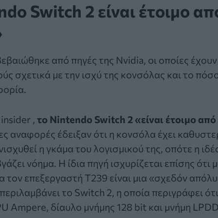
ndo Switch 2 είναι έτοιμο απ
»
βεβαιώθηκε από πηγές της Nvidia, οι οποίες έχουν
ύς σχετικά με την ισχύ της κονσόλας και το πόσο
φορία.
insider ,
το Nintendo Switch 2 «είναι έτοιμο από
ς αναφορές έδειξαν ότι η κονσόλα έχει καθυστε
ισχυθεί η γκάμα του λογισμικού της, οπότε η ιδέα
βγάζει νόημα. Η ίδια πηγή ισχυρίζεται επίσης ότι 
για τον επεξεργαστή T239 είναι μια «σχεδόν από
περιλαμβάνει το Switch 2, η οποία περιγράφει ότι
U Ampere, δίαυλο μνήμης 128 bit και μνήμη LPD