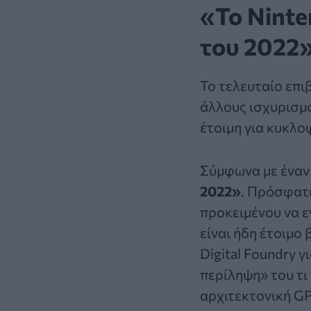
«Το Ninte
του 2022
Το τελευταίο επι
άλλους ισχυρισμο
έτοιμη για κυκλο
Σύμφωνα με έναν 
2022»
. Πρόσφατε
προκειμένου να εν
είναι ήδη έτοιμο 
Digital Foundry 
περίληψη» του τι 
αρχιτεκτονική GP