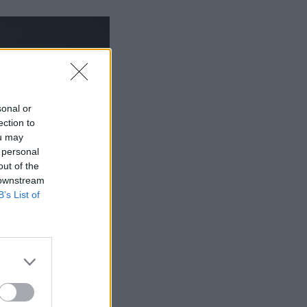
sonal or
ection to
ou may
 personal
out of the
 downstream
B’s List of