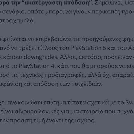
φορά την “ακατέργαστη απόδοση”
. Σημειώνει, ωσ
ο σενάριο, οπότε μπορεί να γίνουν περικοπές προ
στος χαμηλά.
ό φαίνεται να επιβεβαιώνει τις προηγούμενες φήμ
κανό να τρέξει τίτλους του PlayStation 5 και του X
ε κάποια downgrades. Άλλοι, ωστόσο, πρότειναν ό
πό το PlayStation 4, κάτι που θα μπορούσε να εί
ορά τις τεχνικές προδιαγραφές, αλλά όχι απαρα
μφάνιση και απόδοση των παιχνιδιών.
χει ανακοινώσει επίσημα τίποτα σχετικά με το Swi
ίναι σίγουρα λογικές για μια εταιρεία που συχνά 
ην προσιτή τιμή έναντι της ισχύος.