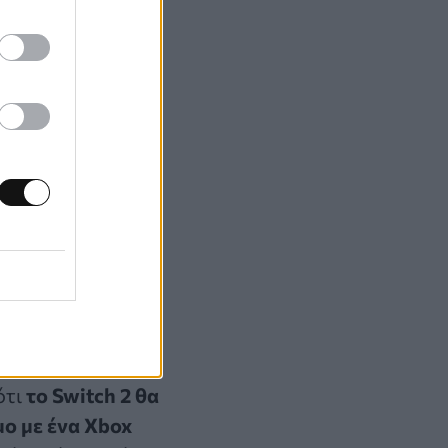
s S»
λαμβάνει έως και
8nm της
εται ως
κανότητα.
ότι
το Switch 2 θα
μο με ένα Xbox