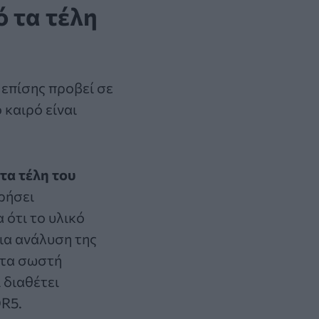
ό τα τέλη
 επίσης προβεί σε
 καιρό είναι
 τα τέλη του
ρήσει
 ότι το υλικό
μια ανάλυση της
λυτα σωστή
 διαθέτει
DR5.