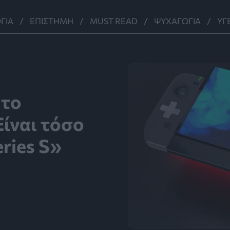
ΓΊΑ
ΕΠΙΣΤΉΜΗ
MUST READ
ΨΥΧΑΓΩΓΊΑ
ΥΓ
 το
Είναι τόσο
ries S»