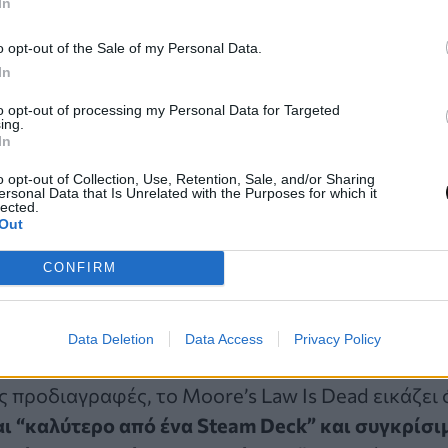
In
o opt-out of the Sale of my Personal Data.
In
to opt-out of processing my Personal Data for Targeted
πηγή: Unsplash.com / Matteo Grobberio
ing.
In
σο ισχυρό όσο το Xbox Serie
o opt-out of Collection, Use, Retention, Sale, and/or Sharing
ersonal Data that Is Unrelated with the Purposes for which it
lected.
Out
er από την Nvidia αναφέρει ότι
η κονσόλα θα περι
CONFIRM
DR5 και θα διαθέτει έναν κόμβο επεξεργασίας 
ος δεν είναι η τελευταία τεχνολογία, αλλά αναφέρ
ευρέως διαθέσιμος όσον αφορά την παραγωγική ι
Data Deletion
Data Access
Privacy Policy
ς προδιαγραφές, το Moore’s Law Is Dead εικάζει 
ι “καλύτερο από ένα Steam Deck” και συγκρίσι