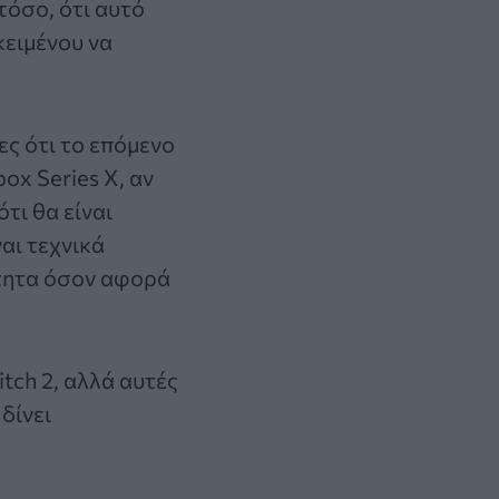
τόσο, ότι αυτό
κειμένου να
ες ότι το
επόμενο
box Series X
, αν
τι θα είναι
ναι τεχνικά
ίτητα όσον αφορά
tch 2, αλλά αυτές
δίνει