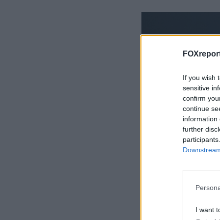
FOXreport
If you wish 
sensitive in
confirm you
continue se
information 
further disc
participants
Downstream 
Persona
I want t