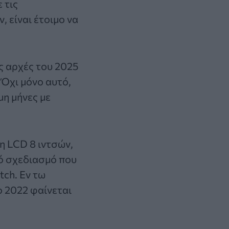
 τις
, είναι έτοιμο να
ις αρχές του 2025
 Όχι μόνο αυτό,
μη μήνες με
η LCD 8 ιντσών,
κό σχεδιασμό που
tch. Εν τω
ο 2022 φαίνεται