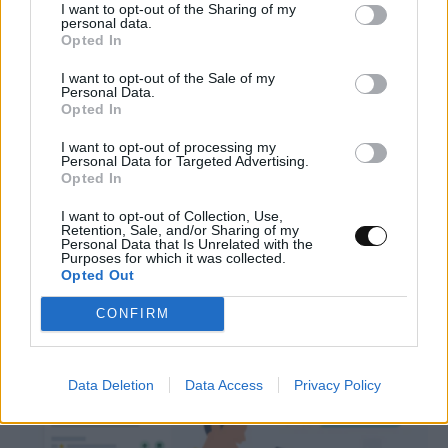
I want to opt-out of the Sharing of my
personal data.
Opted In
I want to opt-out of the Sale of my
Personal Data.
Opted In
I want to opt-out of processing my
Πλούτωνας: Η ατμόσφαιρά του
Personal Data for Targeted Advertising.
Opted In
συρρικνώνεται καθώς απομακρύνεται από
τον Ήλιο
I want to opt-out of Collection, Use,
Retention, Sale, and/or Sharing of my
Personal Data that Is Unrelated with the
Purposes for which it was collected.
ΔΙΆΣΤΗΜΑ
15:00, 08/08/2026
Opted Out
CONFIRM
Data Deletion
Data Access
Privacy Policy