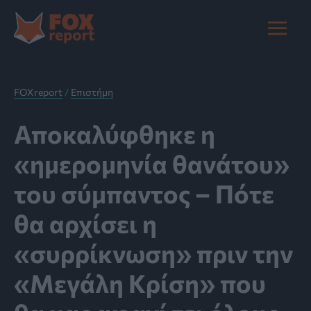
Μετάβαση
στο
Main
περιεχόμενο
Menu
FOXreport
/
Επιστήμη
Αποκαλύφθηκε η
«ημερομηνία θανάτου»
του σύμπαντος – Πότε
θα αρχίσει η
«συρρίκνωση» πριν την
«Μεγάλη Κρίση» που