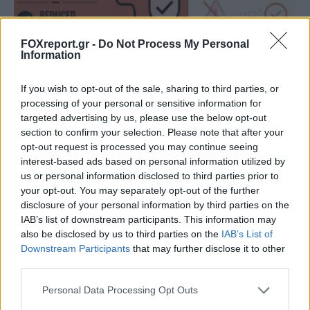
FOXreport.gr -
Do Not Process My Personal
Information
Η Anthropic βελτιώνει τα φίλτρα
If you wish to opt-out of the sale, sharing to third parties, or
processing of your personal or sensitive information for
ασφαλείας της βιολογίας του Claude Fable
targeted advertising by us, please use the below opt-out
5 για τη μείωση των ψευδών θετικών
section to confirm your selection. Please note that after your
αποτελεσμάτων
opt-out request is processed you may continue seeing
interest-based ads based on personal information utilized by
us or personal information disclosed to third parties prior to
ΤΕΧΝΟΛΟΓΊΑ
17:00, 08/08/2026
your opt-out. You may separately opt-out of the further
disclosure of your personal information by third parties on the
IAB’s list of downstream participants. This information may
also be disclosed by us to third parties on the
IAB’s List of
Downstream Participants
that may further disclose it to other
third parties.
Personal Data Processing Opt Outs